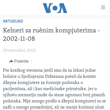
Linkovi
Idi
na
AKTUELNO
glavni
NASLOVNA
sadržaj
Kelneri sa ruènim kompjuterima -
RUBRIKE
Idi
2002-11-08
na
TV PROGRAM
AMERIKA
glavnu
08 novembar, 2002
BALKAN
OTVORENI STUDIO
navigaciju
Learning English
Idi
Podelite
GLOBALNE TEME
IZ AMERIKE
na
PRATITE NAS
Pre kratkog vremena javili smo da su lekari jedne
EKONOMIJA
pretragu
bolnice u Sjedinjenim Državama poèeli da koriste
NAUKA I TEHNOLOGIJA
džepne kompjutere za èuvanje podataka o
MEDICINA
pacijentima, ali i kao medicinske priruènike, jer u
Jezici
njihovu memoriju može da stane ogroman broj pisanih
KULTURA
podataka. Nije mnogo prošlo a džepni kompjuteri su se
DRUŠTVO
našli u mnogo prozaiènijoj, ali ne manje korisnoj ulozi.