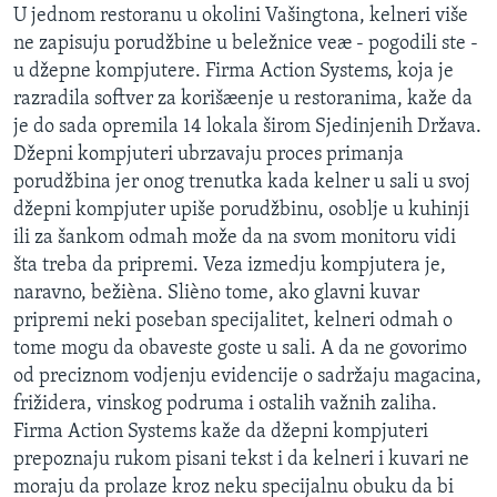
U jednom restoranu u okolini Vašingtona, kelneri više
SPORT
ne zapisuju porudžbine u beležnice veæ - pogodili ste -
INTERVJU
u džepne kompjutere. Firma Action Systems, koja je
razradila softver za korišæenje u restoranima, kaže da
je do sada opremila 14 lokala širom Sjedinjenih Država.
Džepni kompjuteri ubrzavaju proces primanja
porudžbina jer onog trenutka kada kelner u sali u svoj
džepni kompjuter upiše porudžbinu, osoblje u kuhinji
ili za šankom odmah može da na svom monitoru vidi
šta treba da pripremi. Veza izmedju kompjutera je,
naravno, bežièna. Slièno tome, ako glavni kuvar
pripremi neki poseban specijalitet, kelneri odmah o
tome mogu da obaveste goste u sali. A da ne govorimo
od preciznom vodjenju evidencije o sadržaju magacina,
frižidera, vinskog podruma i ostalih važnih zaliha.
Firma Action Systems kaže da džepni kompjuteri
prepoznaju rukom pisani tekst i da kelneri i kuvari ne
moraju da prolaze kroz neku specijalnu obuku da bi