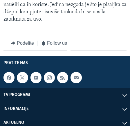
nauèili da ih koriste. Jedina nezgoda je što je pisaljka za
džepni kompjuter isuviše tanka da bi se nosila
zataknuta za uvo.
Podelite
Follow us
PRATITE NAS
TV PROGRAMI
INFORMACIJE
AKTUELNO