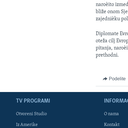
naroèito izmedj
bliže onom Sje
zajednièku pol
Diplomate Evro
oteža cilj Evro
pitanja, naroèi
prethodni.
Podelite
TV PROGRAMI
INFORMAC
Otvoreni Studio
O nama
Iz Amerike
Kontakt