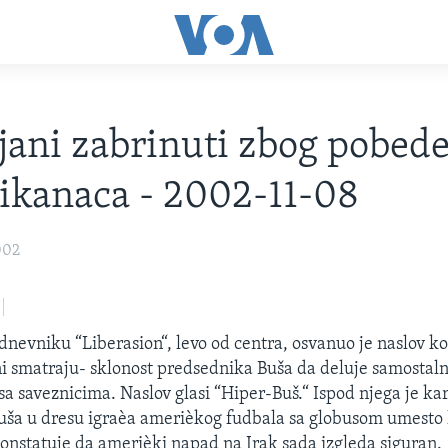
jani zabrinuti zbog pobed
ikanaca - 2002-11-08
002
nevniku “Liberasion“, levo od centra, osvanuo je naslov ko
i smatraju- sklonost predsednika Buša da deluje samostal
sa saveznicima. Naslov glasi “Hiper-Buš.“ Ispod njega je ka
ša u dresu igraèa amerièkog fudbala sa globusom umesto l
 konstatuje da amerièki napad na Irak sada izgleda siguran.