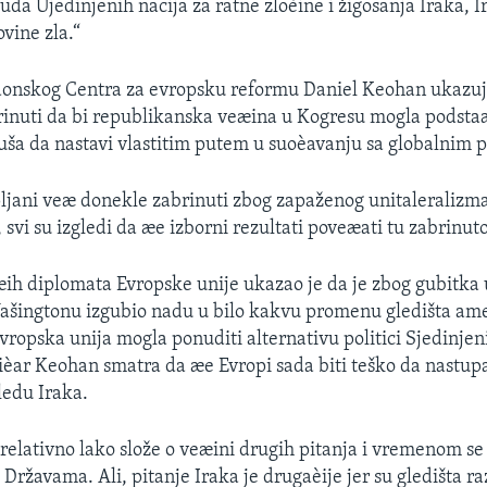
uda Ujedinjenih nacija za ratne zloèine i žigosanja Iraka, 
vine zla.“
ndonskog Centra za evropsku reformu Daniel Keohan ukazuj
rinuti da bi republikanska veæina u Kogresu mogla podsta
ša da nastavi vlastitim putem u suoèavanju sa globalnim p
pljani veæ donekle zabrinuti zbog zapaženog unitaleralizm
 svi su izgledi da æe izborni rezultati poveæati tu zabrinuto
ih diplomata Evropske unije ukazao je da je zbog gubitka 
šingtonu izgubio nadu u bilo kakvu promenu gledišta ame
Evropska unija mogla ponuditi alternativu politici Sjedinjen
itièar Keohan smatra da æe Evropi sada biti teško da nastup
ledu Iraka.
e relativno lako slože o veæini drugih pitanja i vremenom s
Državama. Ali, pitanje Iraka je drugaèije jer su gledišta raz