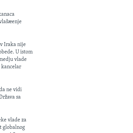
ikanaca
ovlašæenje
v Iraka nije
pobede. U istom
zmedju vlade
 kancelar
a ne vidi
Država sa
ke vlade za
t globalnog