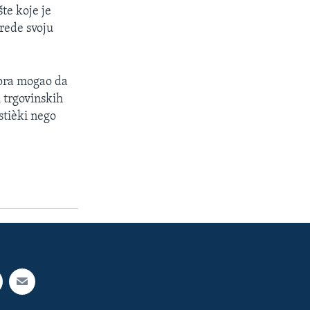
šte koje je
rede svoju
bora mogao da
i trgovinskih
stièki nego