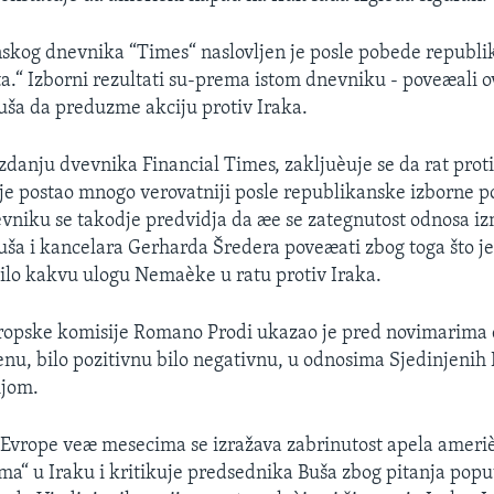
skog dnevnika “Times“ naslovljen je posle pobede republ
a.“ Izborni rezultati su-prema istom dnevniku - poveæali 
ša da preduzme akciju protiv Iraka.
anju dvevnika Financial Times, zakljuèuje se da rat proti
a je postao mnogo verovatniji posle republikanske izborne 
niku se takodje predvidja da æe se zategnutost odnosa i
ša i kancelara Gerharda Šredera poveæati zbog toga što je
ilo kakvu ulogu Nemaèke u ratu protiv Iraka.
ropske komisije Romano Prodi ukazao je pred novimarima d
u, bilo pozitivnu bilo negativnu, u odnosima Sjedinjenih 
ijom.
Evrope veæ mesecima se izražava zabrinutost apela ameriè
a“ u Iraku i kritikuje predsednika Buša zbog pitanja popu