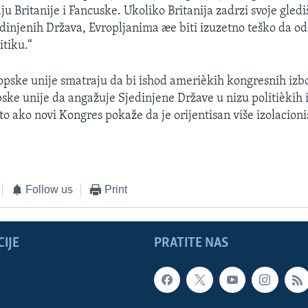
u Britanije i Fancuske. Ukoliko Britanija zadrzi svoje gledi
dinjenih Država, Evropljanima æe biti izuzetno teško da od
itiku.“
pske unije smatraju da bi ishod amerièkih kongresnih iz
pske unije da angažuje Sjedinjene Države u nizu politièkih 
to ako novi Kongres pokaže da je orijentisan više izolacioni
Follow us
Print
IJE
PRATITE NAS