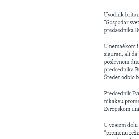
SPORT
INTERVJU
Uvodnik britan
“Gospodar svet
predsednika Bu
U nemaèkom izd
siguran, ali d
poslovnom dnev
predsednika Bu
Šreder odbio b
Predsednik Ev
nikakvu promen
Evropskom un
U veæem delu 
“promenu režim