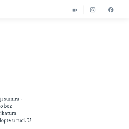
e
ji sumira -
no bez
rikatura
opte u ruci. U