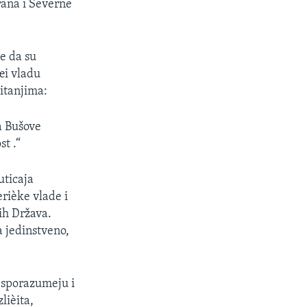
Irana i Severne
e da su
æi vladu
itanjima:
a Bušove
st .“
uticaja
rièke vlade i
ih Država.
a jedinstveno,
e sporazumeju i
lièita,