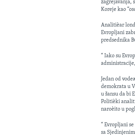
zagrejavanja, s
Koreje kao “oso
Analitièar lo
Evropljani zab
predsednika Bu
“ Iako su Evro
administracije,
Jedan od vodeæ
demokrata u Va
u šansu da bi 
Politièki anal
naroèito u pog
“ Evropljani s
sa Sjedinjenim 