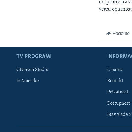
rat protiv Irak
veæu opasnost
Podelite
TV PROGRAMI
INFORMAC
Otvoreni Studio
O nama
Iz Amerike
Kontakt
Privatnost
Dostupnost
Stav vlade 
Learning English