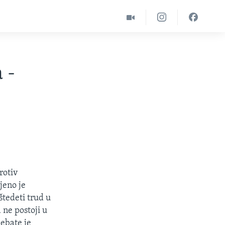
 -
rotiv
jeno je
štedeti trud u
 ne postoji u
debate je