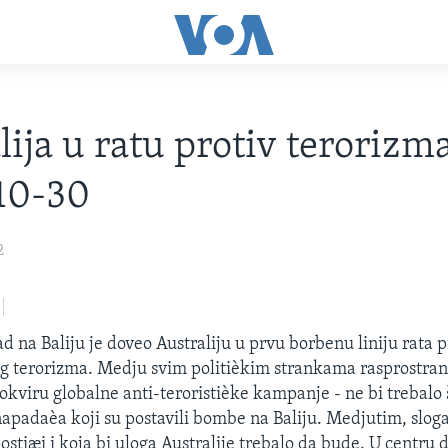
lija u ratu protiv terorizma
10-30
2
 na Baliju je doveo Australiju u prvu borbenu liniju rata p
 terorizma. Medju svim politièkim strankama rasprostran
 okviru globalne anti-teroristièke kampanje - ne bi trebalo 
apadaèa koji su postavili bombe na Baliju. Medjutim, sloga
stiæi i koja bi uloga Australije trebalo da bude. U centru 