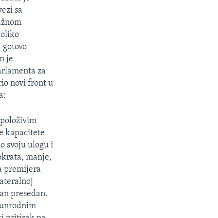
ezi sa
važnom
oliko
 gotovo
n je
arlamenta za
io novi front u
a:
spoloživim
e kapacitete
o svoju ulogu i
okrata, manje,
a premijera
ateralnoj
san presedan.
junrodnim