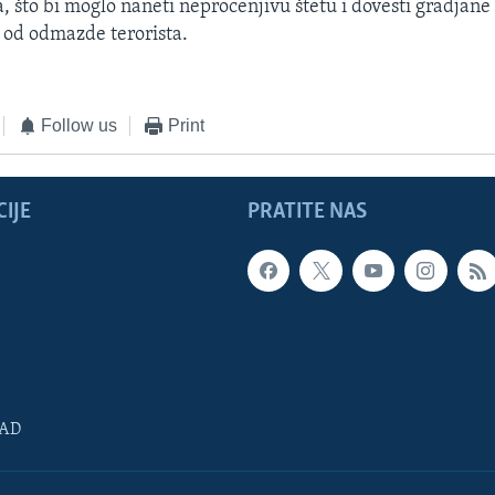
a, što bi moglo naneti neprocenjivu štetu i dovesti gradjane 
 od odmazde terorista.
Follow us
Print
IJE
PRATITE NAS
SAD