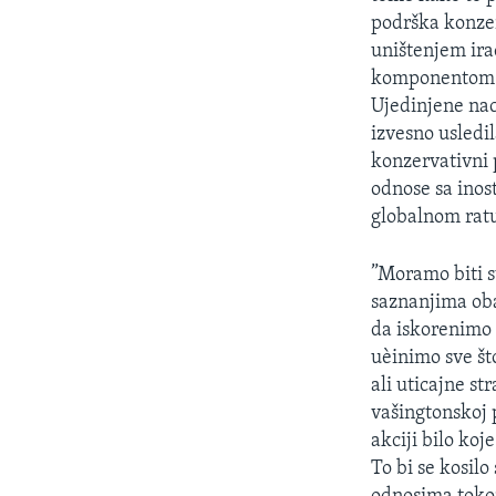
SPORT
podrška konzer
INTERVJU
uništenjem ir
komponentom ra
Ujedinjene nac
izvesno usledi
konzervativni 
odnose sa inos
globalnom ratu
”Moramo biti s
saznanjima oba
da iskorenimo 
uèinimo sve št
ali uticajne s
vašingtonskoj 
akciji bilo ko
To bi se kosi