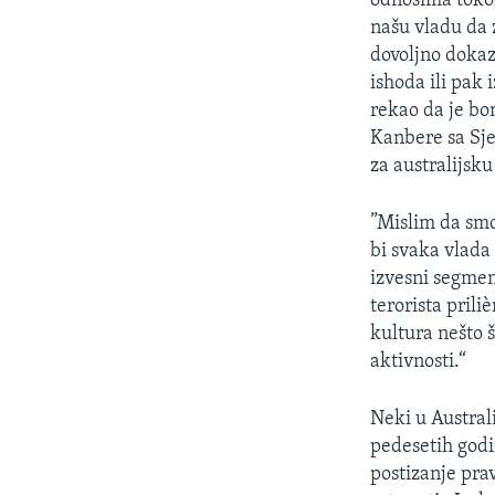
odnosima tokom
našu vladu da 
dovoljno dokaz
ishoda ili pak 
rekao da je bo
Kanbere sa Sje
za australijs
”Mislim da smo
bi svaka vlada
izvesni segmen
terorista pril
kultura nešto š
aktivnosti.“
Neki u Australi
pedesetih godi
postizanje prav