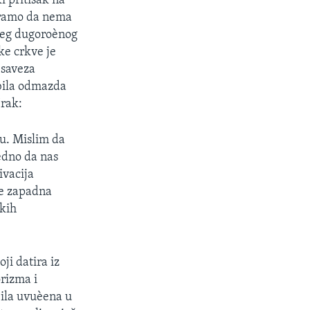
i pritisak na
atramo da nema
ijeg dugoroènog
ke crkve je
 saveza
 bila odmazda
rak:
u. Mislim da
ledno da nas
ivacija
je zapadna
èkih
ji datira iz
rizma i
bila uvuèena u