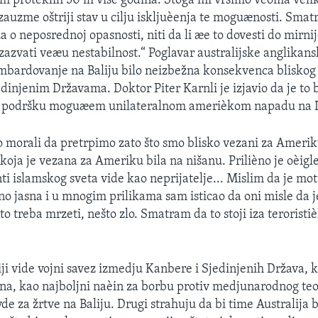
 proteklih 50 ili više godina. Stoga mi vršimo veoma velik
zauzme oštriji stav u cilju iskljuèenja te moguænosti. Sm
a o neposrednoj opasnosti, niti da li æe to dovesti do mirn
izazvati veæu nestabilnost.“ Poglavar australijske anglikans
mbardovanje na Baliju bilo neizbežna konsekvenca bliskog
dinjenim Državama. Doktor Piter Karnli je izjavio da je to
ku podršku moguæem unilateralnom amerièkom napadu na I
 morali da pretrpimo zato što smo blisko vezani za Amerik
 koja je vezana za Ameriku bila na nišanu. Prilièno je oèig
ti islamskog sveta vide kao neprijatelje... Mislim da je mot
ièno jasna i u mnogim prilikama sam isticao da oni misle da 
to treba mrzeti, nešto zlo. Smatram da to stoji iza teroristi
ji vide vojni savez izmedju Kanbere i Sjedinjenih Država, ko
na, kao najboljni naèin za borbu protiv medjunarodnog teo
de za žrtve na Baliju. Drugi strahuju da bi time Australija 