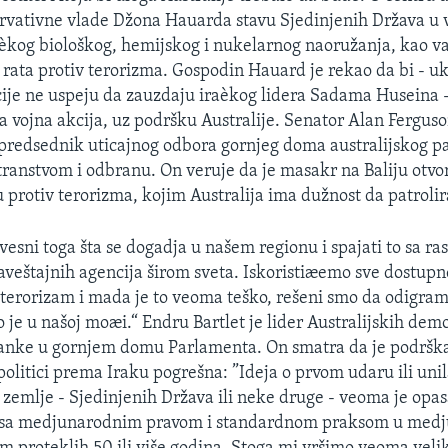
vativne vlade Džona Hauarda stavu Sjedinjenih Država u v
aèkog biološkog, hemijskog i nukelarnog naoružanja, kao 
ta protiv terorizma. Gospodin Hauard je rekao da bi - uk
ije ne uspeju da zauzdaju iraèkog lidera Sadama Huseina -
la vojna akcija, uz podršku Australije. Senator Alan Ferguso
predsednik uticajnog odbora gornjeg doma australijskog p
transtvom i odbranu. On veruje da je masakr na Baliju otvor
 protiv terorizma, kojim Australija ima dužnost da patrolir
vesni toga šta se dogadja u našem regionu i spajati to sa ra
veštajnih agencija širom sveta. Iskoristiæemo sve dostupn
terorizam i mada je to veoma teško, rešeni smo da odigram
o je u našoj moæi.“ Endru Bartlet je lider Australijskih dem
tranke u gornjem domu Parlamenta. On smatra da je podršk
politici prema Iraku pogrešna: ”Ideja o prvom udaru ili unil
je zemlje - Sjedinjenih Država ili neke druge - veoma je opa
lo sa medjunarodnim pravom i standardnom praksom u med