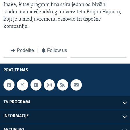
Inaèe, èitav program finansira jedan od bivših
studenata merilendskog univerziteta Brajan Hajman,
koji je u medjuvremenu osnovao tri uspešne
kompanije.
Podelite
Follow us
PRATITE NAS
TV PROGRAMI
INFORMACIJE
AKTUELNO