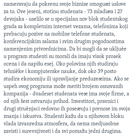
nameravaju da pokrenu svoje biznise omoguæi uslove
SPORT
za to. Ove jeseni, stotinu studenata - 73 mladiæa i 27
INTERVJU
devojaka - uselilo se u specijalan nov blok studentskog
grada sa kompletnim internet vezama, telefonima koji
prebacuju pozive na mobilne telefone studenata,
konferencijskim salama i svim drugim pogodnostima
namenjenim privrednicima. Da bi mogli da se ukljuèe
u program studenti su morali da imaju visok prosek
ocena i da napišu esej. Oko polovina njih studiraju
tehnièke i kompjuterske nauke, dok oko 39 posto
studira ekonomiju ili upravljanje preduzeæima. Ako se
uspeh ovog programa može meriti brojem osnovanih
kompanija - dvadeset studenata veæ ima svoje firme, a
od njih šest ostvaruju prihod. Investitori, pravnici i
drugi struènjaci redovno ih poseæuju i prenose im svoja
znanja i iskustva. Studenti kažu da u njihovom bloku
vlada izvanredna atmosfera, da nema medjusobne
zavisti i surevnjivosti i da svi pomažu jedni drugima.