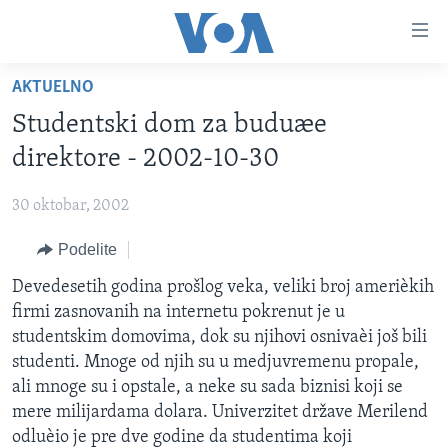
Linkovi
Idi
na
AKTUELNO
glavni
NASLOVNA
sadržaj
Studentski dom za buduæe
RUBRIKE
Idi
direktore - 2002-10-30
na
TV PROGRAM
AMERIKA
glavnu
30 oktobar, 2002
BALKAN
OTVORENI STUDIO
navigaciju
Learning English
Idi
Podelite
GLOBALNE TEME
IZ AMERIKE
na
PRATITE NAS
Devedesetih godina prošlog veka, veliki broj amerièkih
EKONOMIJA
pretragu
firmi zasnovanih na internetu pokrenut je u
NAUKA I TEHNOLOGIJA
studentskim domovima, dok su njihovi osnivaèi još bili
MEDICINA
studenti. Mnoge od njih su u medjuvremenu propale,
Jezici
ali mnoge su i opstale, a neke su sada biznisi koji se
KULTURA
mere milijardama dolara. Univerzitet države Merilend
DRUŠTVO
odluèio je pre dve godine da studentima koji