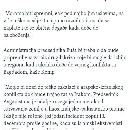
“Moramo biti spremni, èak pod najboljim uslovima, na
vrlo teško nasilje. Ima puno raznih raèuna da se
naplate i to se obièno dogaða kada doðe do
osloboðenja”.
Administracija predsednika Buša bi trebalo da bude
pripremljena za niz drugih kriza koje bi mogle da izbiju
u regionu kad i ukoliko doðe do vojnog konflikta sa
Bagdadom, kaže Kemp.
“Moglo bi doæi do teške eskalacije arapsko-izraelskog
konflikta dok bude trajao rat sa Irakom. Predsednik
Avganistana je udaljen svega jedan metak od
survavanja zemlje u haos. Indijsko-pakistansko pitanje
i dalje nije rešeno. Još jedan incident poput 13.
decembra prošle godine, kada su islamski ekstremisti