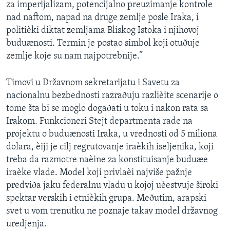
za imperijalizam, potencijalno preuzimanje kontrole
nad naftom, napad na druge zemlje posle Iraka, i
politièki diktat zemljama Bliskog Istoka i njihovoj
buduænosti. Termin je postao simbol koji otuðuje
zemlje koje su nam najpotrebnije.”
Timovi u Državnom sekretarijatu i Savetu za
nacionalnu bezbednosti razraðuju razlièite scenarije o
tome šta bi se moglo dogaðati u toku i nakon rata sa
Irakom. Funkcioneri Stejt departmenta rade na
projektu o buduænosti Iraka, u vrednosti od 5 miliona
dolara, èiji je cilj regrutovanje iraèkih iseljenika, koji
treba da razmotre naèine za konstituisanje buduæe
iraèke vlade. Model koji privlaèi najviše pažnje
predviða jaku federalnu vladu u kojoj uèestvuje široki
spektar verskih i etnièkih grupa. Meðutim, arapski
svet u vom trenutku ne poznaje takav model državnog
uredjenja.