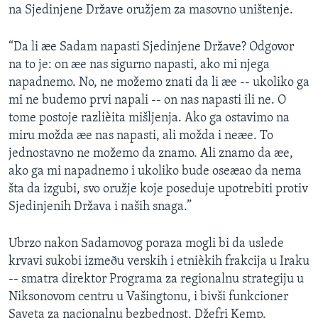
na Sjedinjene Države oružjem za masovno uništenje.
SPORT
INTERVJU
“Da li æe Sadam napasti Sjedinjene Države? Odgovor
na to je: on æe nas sigurno napasti, ako mi njega
napadnemo. No, ne možemo znati da li æe -- ukoliko ga
mi ne budemo prvi napali -- on nas napasti ili ne. O
tome postoje razlièita mišljenja. Ako ga ostavimo na
miru možda æe nas napasti, ali možda i neæe. To
jednostavno ne možemo da znamo. Ali znamo da æe,
ako ga mi napadnemo i ukoliko bude oseæao da nema
šta da izgubi, svo oružje koje poseduje upotrebiti protiv
Sjedinjenih Država i naših snaga.”
Ubrzo nakon Sadamovog poraza mogli bi da uslede
krvavi sukobi izmeðu verskih i etnièkih frakcija u Iraku
-- smatra direktor Programa za regionalnu strategiju u
Niksonovom centru u Vašingtonu, i bivši funkcioner
Saveta za nacionalnu bezbednost, Džefri Kemp.