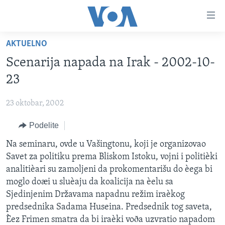
Linkovi
Idi
na
AKTUELNO
glavni
NASLOVNA
sadržaj
Scenarija napada na Irak - 2002-10-
RUBRIKE
Idi
23
na
TV PROGRAM
AMERIKA
glavnu
23 oktobar, 2002
BALKAN
OTVORENI STUDIO
navigaciju
Learning English
Idi
Podelite
GLOBALNE TEME
IZ AMERIKE
na
PRATITE NAS
Na seminaru, ovde u Vašingtonu, koji je organizovao
EKONOMIJA
pretragu
Savet za politiku prema Bliskom Istoku, vojni i politièki
NAUKA I TEHNOLOGIJA
analitièari su zamoljeni da prokomentarišu do èega bi
MEDICINA
moglo doæi u sluèaju da koalicija na èelu sa
Jezici
Sjedinjenim Državama napadnu režim iraèkog
KULTURA
predsednika Sadama Huseina. Predsednik tog saveta,
DRUŠTVO
Èez Frimen smatra da bi iraèki voða uzvratio napadom