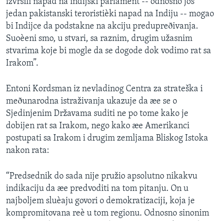
izvršili napad na indijski parlament -- odnosno još
jedan pakistanski teroristièki napad na Indiju -- mogao
bi Indijce da podstakne na akciju predupreðivanja.
Suoèeni smo, u stvari, sa raznim, drugim užasnim
stvarima koje bi mogle da se dogode dok vodimo rat sa
Irakom”.
Entoni Kordsman iz nevladinog Centra za strateška i
meðunarodna istraživanja ukazuje da æe se o
Sjedinjenim Državama suditi ne po tome kako je
dobijen rat sa Irakom, nego kako æe Amerikanci
postupati sa Irakom i drugim zemljama Bliskog Istoka
nakon rata:
“Predsednik do sada nije pružio apsolutno nikakvu
indikaciju da æe predvoditi na tom pitanju. On u
najboljem sluèaju govori o demokratizaciji, koja je
kompromitovana reè u tom regionu. Odnosno sinonim