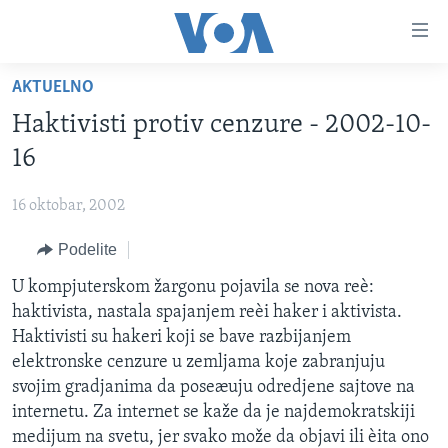
Linkovi
Idi
na
AKTUELNO
glavni
NASLOVNA
sadržaj
Haktivisti protiv cenzure - 2002-10-
RUBRIKE
Idi
16
na
TV PROGRAM
AMERIKA
glavnu
16 oktobar, 2002
BALKAN
OTVORENI STUDIO
navigaciju
Learning English
Idi
Podelite
GLOBALNE TEME
IZ AMERIKE
na
PRATITE NAS
U kompjuterskom žargonu pojavila se nova reè:
EKONOMIJA
pretragu
haktivista, nastala spajanjem reèi haker i aktivista.
NAUKA I TEHNOLOGIJA
Haktivisti su hakeri koji se bave razbijanjem
MEDICINA
elektronske cenzure u zemljama koje zabranjuju
Jezici
svojim gradjanima da poseæuju odredjene sajtove na
KULTURA
internetu. Za internet se kaže da je najdemokratskiji
DRUŠTVO
medijum na svetu, jer svako može da objavi ili èita ono