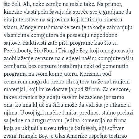
što želi. Ali, neke zemlje ne misle tako. Na primer,
SPORT
kineske vlasti pokušavaju da spreèe svoje gradjane da
INTERVJU
èitaju tekstove na sajtovima koji kritikuju kinesku
vladu. Mnoge muslimanske zemlje takodje zabranjuju
vlasnicima kompjutera da poseæuju nepodobne
sajtove. Haktivisti zato pišu programe kao što su
Peekabooty, Six/Four i Triangle Boy, koji omoguæavaju
zaobilaženje cenzure na sledeæi naèin: kompjuteraši u
zemljama bez cenzure instaliraju neki od pomenutih
programa na svom kompjuteru. Korisnici pod
cenzurom mogu da preko tih sajtova traže zabranjeni
materijal, koji im se dostavlja pod šifrom. Za cenzore,
takve stranice izgledaju sasvim bezazleno jer samo
onaj ko ima kljuè za šifru može da vidi šta je utkano u
njima. U ovoj igri maèke i miša, prednost stalno prelazi
sa jedne na drugu stranu. Jedina komercijalna firma
koja se ukljuèila u ovu trku je SafeWeb, èiji softver
zvani Triangle Boy, je Glas Amerike uspešno testirao