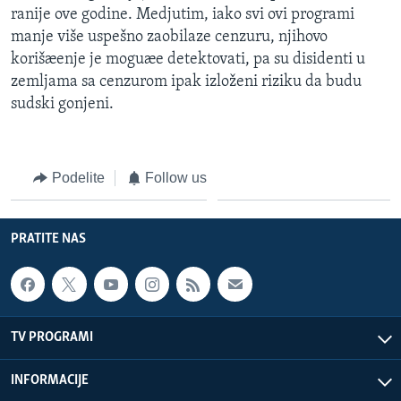
ranije ove godine. Medjutim, iako svi ovi programi
manje više uspešno zaobilaze cenzuru, njihovo
korišæenje je moguæe detektovati, pa su disidenti u
zemljama sa cenzurom ipak izloženi riziku da budu
sudski gonjeni.
Podelite
Follow us
PRATITE NAS
TV PROGRAMI
INFORMACIJE