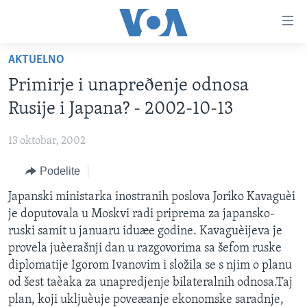
Linkovi
Idi
na
AKTUELNO
glavni
NASLOVNA
sadržaj
Primirje i unapreðenje odnosa
RUBRIKE
Idi
Rusije i Japana? - 2002-10-13
na
TV PROGRAM
AMERIKA
glavnu
13 oktobar, 2002
BALKAN
OTVORENI STUDIO
navigaciju
Learning English
Idi
Podelite
GLOBALNE TEME
IZ AMERIKE
na
PRATITE NAS
Japanski ministarka inostranih poslova Joriko Kavaguèi
EKONOMIJA
pretragu
je doputovala u Moskvi radi priprema za japansko-
NAUKA I TEHNOLOGIJA
ruski samit u januaru iduæe godine. Kavaguèijeva je
MEDICINA
provela juèerašnji dan u razgovorima sa šefom ruske
Jezici
diplomatije Igorom Ivanovim i složila se s njim o planu
KULTURA
od šest taèaka za unapredjenje bilateralnih odnosa.Taj
DRUŠTVO
plan, koji ukljuèuje poveæanje ekonomske saradnje,