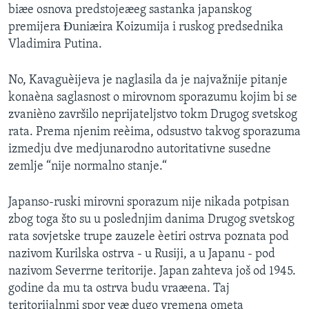
biæe osnova predstojeæeg sastanka japanskog
SPORT
premijera Ðuniæira Koizumija i ruskog predsednika
INTERVJU
Vladimira Putina.
No, Kavaguèijeva je naglasila da je najvažnije pitanje
konaèna saglasnost o mirovnom sporazumu kojim bi se
zvanièno završilo neprijateljstvo tokm Drugog svetskog
rata. Prema njenim reèima, odsustvo takvog sporazuma
izmedju dve medjunarodno autoritativne susedne
zemlje “nije normalno stanje.“
Japanso-ruski mirovni sporazum nije nikada potpisan
zbog toga što su u poslednjim danima Drugog svetskog
rata sovjetske trupe zauzele èetiri ostrva poznata pod
nazivom Kurilska ostrva - u Rusiji, a u Japanu - pod
nazivom Severrne teritorije. Japan zahteva još od 1945.
godine da mu ta ostrva budu vraæena. Taj
teritorijalnmi spor veæ dugo vremena ometa