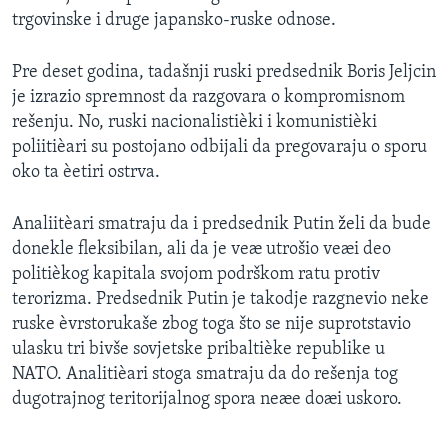
trgovinske i druge japansko-ruske odnose.
Pre deset godina, tadašnji ruski predsednik Boris Jeljcin
je izrazio spremnost da razgovara o kompromisnom
rešenju. No, ruski nacionalistièki i komunistièki
poliitièari su postojano odbijali da pregovaraju o sporu
oko ta èetiri ostrva.
Analiitèari smatraju da i predsednik Putin želi da bude
donekle fleksibilan, ali da je veæ utrošio veæi deo
politièkog kapitala svojom podrškom ratu protiv
terorizma. Predsednik Putin je takodje razgnevio neke
ruske èvrstorukaše zbog toga što se nije suprotstavio
ulasku tri bivše sovjetske pribaltièke republike u
NATO. Analitièari stoga smatraju da do rešenja tog
dugotrajnog teritorijalnog spora neæe doæi uskoro.