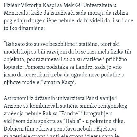
Fizièar Viktorija Kaspi sa Mek Gil Univerziteta u
Montrealu, kaže da istraživaèi sada moraju da izbliza
pogledaju druge sliène nebule, da bi videli da li su i one
toliko dinamiène:
”Baš zato što su sve bezobliène i statiène, teorijski
modeli koji su bili razvijeni da bi se razumela fizika tih
objekata, podrazumevali su da su statiène i približno
loptaste. Pomoæu podataka sa Èandre, sada je vrlo
jasno da teoretièari treba da ugrade nove podatke u
njihove modele,“ smatra Kaspi.
Astronomi iz državnih univerziteta Pensilvanije i
Arizone su kombinovali statiène snimke rentgenskog
zraèenja nebule Rak sa ”Èandre“ i fotografije u
vidljivom delu spektra sa “Habla“ - u pokretne slike.
Dobijeni film otkriva penušavu nebulu. Blještavi
mlazevi elektrona i anti-elektrona izleæu napolje