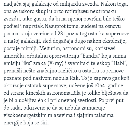
nadjaèa sjaj galaksije od milijardu zvezda. Nakon toga,
SPORT
ona se uskoro skupi u brzo rotirajuæu neutronsku
INTERVJU
zvezdu, tako gustu, da bi na njenoj površini bilo teško
podiæi i naprstak.Nasuprot tome, sudeæi na osnovu
posmatranja veæine od 231 poznatog ostatka supernove
u našoj galaksiji, sled dogaðaja dugo nakon eksplozije,
postaje mirniji. Meðutim, astronomi su, koristeæi
amerièku orbitalnu opservatoriju ”Èandra“ koja snima
emisiju ”iks“ zraka (X-ray) i svemirski teleskop ”Habl“,
pronašli nešto znaèajno razlièito u ostatku supernove
poznate pod nazivom nebula Rak. To je zapravo gas koji
okružuje ostatak supernove, uoèene još 1054. godine
od strane kineskih astronoma.Bila je toliko blještava da
je bila uoèljiva èak i pri dnevnoj svetlosti. Po prvi put
do sada, otkriveno je da se nebula zamuæuje
visokoenergetskim mlazevima i sjajnim talasima
energije koja se širi.