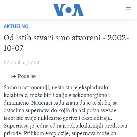
Linkovi
Idi
na
AKTUELNO
glavni
NASLOVNA
sadržaj
Od istih stvari smo stvoreni - 2002-
RUBRIKE
Idi
10-07
na
TV PROGRAM
AMERIKA
glavnu
07 oktobar, 2002
BALKAN
OTVORENI STUDIO
navigaciju
Learning English
Idi
Podelite
GLOBALNE TEME
IZ AMERIKE
na
PRATITE NAS
Samo u astronomiji, nešto što je eksplodiralo i
EKONOMIJA
pretragu
kolabiralo, može biti i dalje visokoenergièno i
NAUKA I TEHNOLOGIJA
dinamièno. Nauènici sada znaju da je to sluèaj sa
MEDICINA
ostacima supernova do kojih dolazi pošto zvezde
Jezici
iskoriste svoje nuklearno gorivo i eksplodiraju.
KULTURA
Supernova je jedna od najspektakularnijih predstava
DRUŠTVO
prirode. Prilikom eksplozije, supernova može da