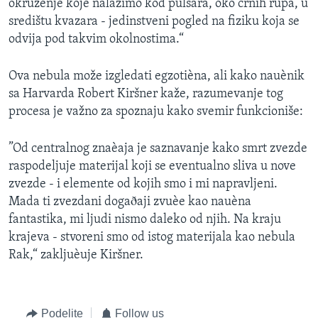
okruženje koje nalazimo kod pulsara, oko crnih rupa, u
središtu kvazara - jedinstveni pogled na fiziku koja se
odvija pod takvim okolnostima.“
Ova nebula može izgledati egzotièna, ali kako nauènik
sa Harvarda Robert Kiršner kaže, razumevanje tog
procesa je važno za spoznaju kako svemir funkcioniše:
”Od centralnog znaèaja je saznavanje kako smrt zvezde
raspodeljuje materijal koji se eventualno sliva u nove
zvezde - i elemente od kojih smo i mi napravljeni.
Mada ti zvezdani dogaðaji zvuèe kao nauèna
fantastika, mi ljudi nismo daleko od njih. Na kraju
krajeva - stvoreni smo od istog materijala kao nebula
Rak,“ zakljuèuje Kiršner.
Podelite
Follow us