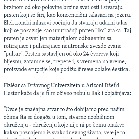
brzinom od oko polovine brzine svetlosti i stvaraju
prsten koji se širi, kao koncentrièni talasiæi na jezeru.
Elektronski mlazevi poèinju da stvaraju udarni talas
koji se pokazuje kao unutrašnji prsten ”iks“ zraka. Taj
prsten je osvetljen materijalom odbaèenim sa
rotirajuæe i pulsirajuæe neutronske zvezde zvane
”pulsar“. Prsten sastavljen od oko 24 èvorova koji
bljesnu, zatamne se, trepere i, s vremena na vreme,
proizvode erupcije koje podižu šireæe oblake èestica.
Fizièar sa Državnog Univerziteta u Arizoni Džefri
Hester kaže da je film oživeo nebulu Rak i objašnjava:
”Ovde je znaèajna stvar to što dobijamo pred našim
oèima šta se dogaða u tom, stvarno neobiènom
okruženju - okruženju koje nije ni po èemu onakvo
kakvo poznajemo iz svakodnevnog života, veæ je to