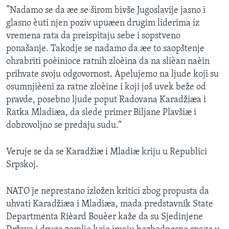
”Nadamo se da æe se širom bivše Jugoslavije jasno i
glasno èuti njen poziv upuæen drugim liderima iz
vremena rata da preispitaju sebe i sopstveno
ponašanje. Takodje se nadamo da æe to saopštenje
ohrabriti poèinioce ratnih zloèina da na slièan naèin
prihvate svoju odgovornost. Apelujemo na ljude koji su
osumnjièeni za ratne zloèine i koji još uvek beže od
pravde, posebno ljude poput Radovana Karadžiæa i
Ratka Mladiæa, da slede primer Biljane Plavšiæ i
dobrovoljno se predaju sudu.“
Veruje se da se Karadžiæ i Mladiæ kriju u Republici
Srpskoj.
NATO je neprestano izložen kritici zbog propusta da
uhvati Karadžiæa i Mladiæa, mada predstavnik State
Departmenta Rièard Bouèer kaže da su Sjedinjene