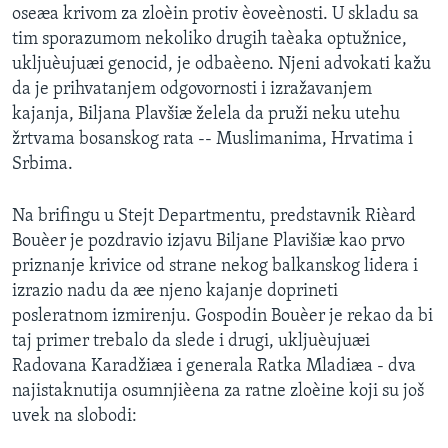
oseæa krivom za zloèin protiv èoveènosti. U skladu sa
SPORT
tim sporazumom nekoliko drugih taèaka optužnice,
INTERVJU
ukljuèujuæi genocid, je odbaèeno. Njeni advokati kažu
da je prihvatanjem odgovornosti i izražavanjem
kajanja, Biljana Plavšiæ želela da pruži neku utehu
žrtvama bosanskog rata -- Muslimanima, Hrvatima i
Srbima.
Na brifingu u Stejt Departmentu, predstavnik Rièard
Bouèer je pozdravio izjavu Biljane Plavišiæ kao prvo
priznanje krivice od strane nekog balkanskog lidera i
izrazio nadu da æe njeno kajanje doprineti
posleratnom izmirenju. Gospodin Bouèer je rekao da bi
taj primer trebalo da slede i drugi, ukljuèujuæi
Radovana Karadžiæa i generala Ratka Mladiæa - dva
najistaknutija osumnjièena za ratne zloèine koji su još
uvek na slobodi: