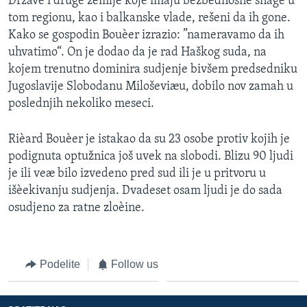
Države i druge zemlje koje imaju bezbednosne snage u
tom regionu, kao i balkanske vlade, rešeni da ih gone.
Kako se gospodin Bouèer izrazio: ”nameravamo da ih
uhvatimo“. On je dodao da je rad Haškog suda, na
kojem trenutno dominira sudjenje bivšem predsedniku
Jugoslavije Slobodanu Miloševiæu, dobilo nov zamah u
poslednjih nekoliko meseci.
Rièard Bouèer je istakao da su 23 osobe protiv kojih je
podignuta optužnica još uvek na slobodi. Blizu 90 ljudi
je ili veæ bilo izvedeno pred sud ili je u pritvoru u
išèekivanju sudjenja. Dvadeset osam ljudi je do sada
osudjeno za ratne zloèine.
Podelite
Follow us