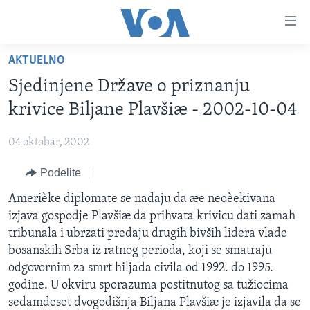
Linkovi
Idi
na
AKTUELNO
glavni
NASLOVNA
sadržaj
Sjedinjene Države o priznanju
RUBRIKE
Idi
krivice Biljane Plavšiæ - 2002-10-04
na
TV PROGRAM
AMERIKA
glavnu
04 oktobar, 2002
BALKAN
OTVORENI STUDIO
navigaciju
Learning English
Idi
Podelite
GLOBALNE TEME
IZ AMERIKE
na
PRATITE NAS
Amerièke diplomate se nadaju da æe neoèekivana
EKONOMIJA
pretragu
izjava gospodje Plavšiæ da prihvata krivicu dati zamah
NAUKA I TEHNOLOGIJA
tribunala i ubrzati predaju drugih bivših lidera vlade
MEDICINA
bosanskih Srba iz ratnog perioda, koji se smatraju
Jezici
odgovornim za smrt hiljada civila od 1992. do 1995.
KULTURA
godine. U okviru sporazuma postitnutog sa tužiocima
DRUŠTVO
sedamdeset dvogodišnja Biljana Plavšiæ je izjavila da se