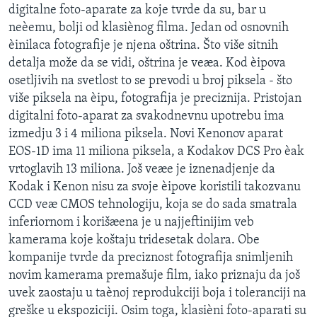
digitalne foto-aparate za koje tvrde da su, bar u
SPORT
neèemu, bolji od klasiènog filma. Jedan od osnovnih
INTERVJU
èinilaca fotografije je njena oštrina. Što više sitnih
detalja može da se vidi, oštrina je veæa. Kod èipova
osetljivih na svetlost to se prevodi u broj piksela - što
više piksela na èipu, fotografija je preciznija. Pristojan
digitalni foto-aparat za svakodnevnu upotrebu ima
izmedju 3 i 4 miliona piksela. Novi Kenonov aparat
EOS-1D ima 11 miliona piksela, a Kodakov DCS Pro èak
vrtoglavih 13 miliona. Još veæe je iznenadjenje da
Kodak i Kenon nisu za svoje èipove koristili takozvanu
CCD veæ CMOS tehnologiju, koja se do sada smatrala
inferiornom i korišæena je u najjeftinijim veb
kamerama koje koštaju tridesetak dolara. Obe
kompanije tvrde da preciznost fotografija snimljenih
novim kamerama premašuje film, iako priznaju da još
uvek zaostaju u taènoj reprodukciji boja i toleranciji na
greške u ekspoziciji. Osim toga, klasièni foto-aparati su