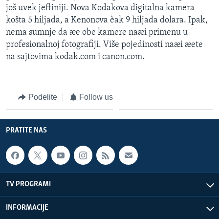
još uvek jeftiniji. Nova Kodakova digitalna kamera
košta 5 hiljada, a Kenonova èak 9 hiljada dolara. Ipak,
nema sumnje da æe obe kamere naæi primenu u
profesionalnoj fotografiji. Više pojedinosti naæi æete
na sajtovima kodak.com i canon.com.
Podelite
Follow us
PRATITE NAS
TV PROGRAMI
INFORMACIJE