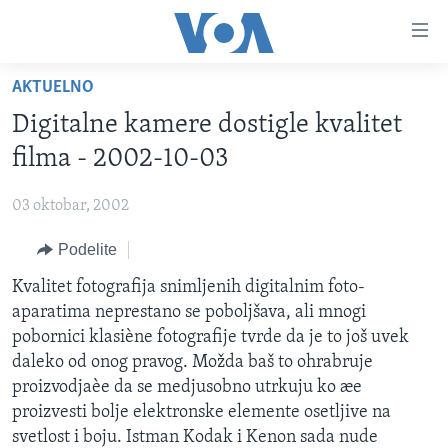
Linkovi
Idi
na
AKTUELNO
glavni
NASLOVNA
sadržaj
Digitalne kamere dostigle kvalitet
RUBRIKE
Idi
filma - 2002-10-03
na
TV PROGRAM
AMERIKA
glavnu
03 oktobar, 2002
BALKAN
OTVORENI STUDIO
navigaciju
Learning English
Idi
Podelite
GLOBALNE TEME
IZ AMERIKE
na
PRATITE NAS
Kvalitet fotografija snimljenih digitalnim foto-
EKONOMIJA
pretragu
aparatima neprestano se poboljšava, ali mnogi
NAUKA I TEHNOLOGIJA
pobornici klasiène fotografije tvrde da je to još uvek
MEDICINA
daleko od onog pravog. Možda baš to ohrabruje
Jezici
proizvodjaèe da se medjusobno utrkuju ko æe
KULTURA
proizvesti bolje elektronske elemente osetljive na
DRUŠTVO
svetlost i boju. Istman Kodak i Kenon sada nude