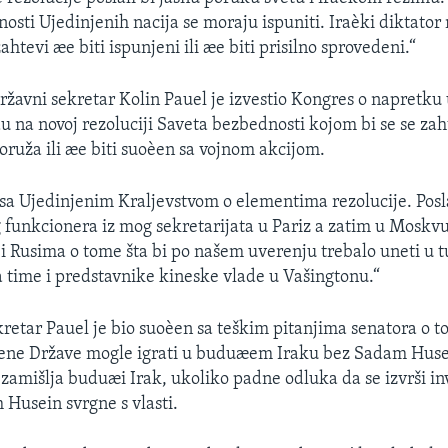
osti Ujedinjenih nacija se moraju ispuniti. Iraèki diktator 
ahtevi æe biti ispunjeni ili æe biti prisilno sprovedeni.“
ržavni sekretar Kolin Pauel je izvestio Kongres o napretku
u na novoj rezoluciji Saveta bezbednosti kojom bi se se zah
zoruža ili æe biti suoèen sa vojnom akcijom.
e sa Ujedinjenim Kraljevstvom o elementima rezolucije. Pos
 funkcionera iz mog sekretarijata u Pariz a zatim u Moskvu
i Rusima o tome šta bi po našem uverenju trebalo uneti u tu
time i predstavnike kineske vlade u Vašingtonu.“
kretar Pauel je bio suoèen sa teškim pitanjima senatora o 
jene Države mogle igrati u buduæem Iraku bez Sadam Huse
 zamišlja buduæi Irak, ukoliko padne odluka da se izvrši inv
 Husein svrgne s vlasti.