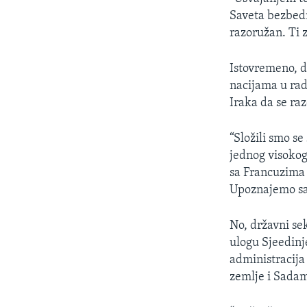
SPORT
Saveta bezbedn
INTERVJU
razoružan. Ti z
Istovremeno, d
nacijama u rad
Iraka da se ra
“Složili smo s
jednog visokog
sa Francuzima 
Upoznajemo sa 
No, državni se
ulogu Sjeedin
administracija
zemlje i Sadam