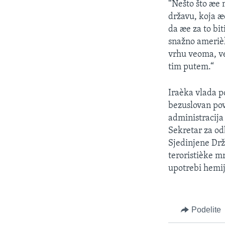
“Nešto što æe 
državu, koja æ
da æe za to bi
snažno amerièk
vrhu veoma, v
tim putem.“
Iraèka vlada p
bezuslovan pov
administracija
Sekretar za o
Sjedinjene Drž
teroristièke m
upotrebi hemij
Podelite