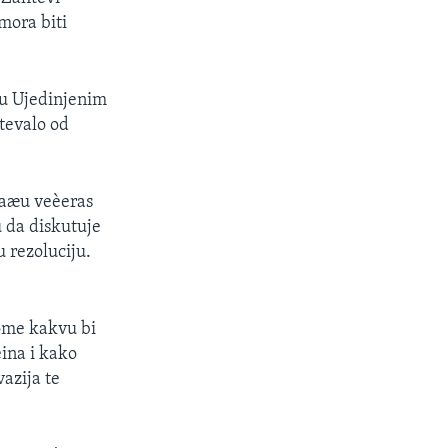
mora biti
 u Ujedinjenim
tevalo od
laæu veèeras
 da diskutuje
 rezoluciju.
tome kakvu bi
ina i kako
azija te