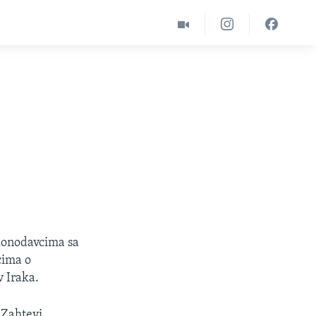
konodavcima sa
cima o
v Iraka.
 Zahtevi