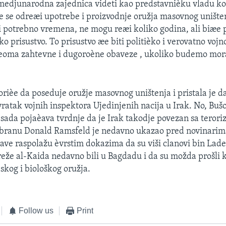
medjunarodna zajednica videti kao predstavnièku vladu ko
e se odreæi upotrebe i proizvodnje oružja masovnog uništ
ti potrebno vremena, ne mogu reæi koliko godina, ali biæe
o prisustvo. To prisustvo æe biti politièko i verovatno vojn
eoma zahtevne i dugoroène obaveze , ukoliko budemo mor
orièe da poseduje oružje masovnog uništenja i pristala je d
ratak vojnih inspektora Ujedinjenih nacija u Irak. No, Buš
 sada pojaèava tvrdnje da je Irak takodje povezan sa teror
dbranu Donald Ramsfeld je nedavno ukazao pred novinarim
ave raspolažu èvrstim dokazima da su viši clanovi bin Lad
reže al-Kaida nedavno bili u Bagdadu i da su možda prošli 
skog i biološkog oružja.
Follow us
Print