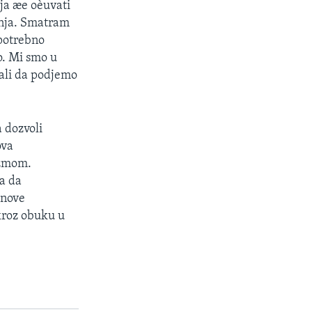
ja æe oèuvati
enja. Smatram
 potrebno
o. Mi smo u
ali da podjemo
a dozvoli
ova
izmom.
a da
enove
kroz obuku u