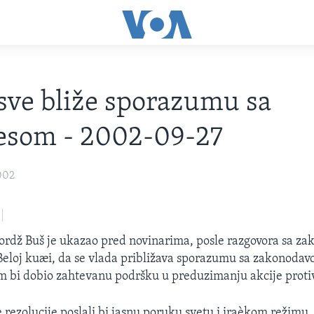
sve bliže sporazumu sa
esom - 2002-09-27
002
rdž Buš je ukazao pred novinarima, posle razgovora sa za
 Beloj kuæi, da se vlada približava sporazumu sa zakonodav
om bi dobio zahtevanu podršku u preduzimanju akcije proti
 rezolucije poslali bi jasnu poruku svetu i iraèkom režimu.