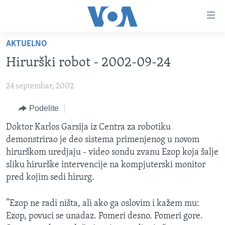
Linkovi
Idi
na
AKTUELNO
glavni
NASLOVNA
sadržaj
Hirurški robot - 2002-09-24
RUBRIKE
Idi
na
24 septembar, 2002
TV PROGRAM
AMERIKA
glavnu
Podelite
BALKAN
OTVORENI STUDIO
navigaciju
Learning English
Idi
GLOBALNE TEME
IZ AMERIKE
Doktor Karlos Garsija iz Centra za robotiku
na
demonstrirao je deo sistema primenjenog u novom
PRATITE NAS
EKONOMIJA
pretragu
hirurškom uredjaju - video sondu zvanu Ezop koja šalje
NAUKA I TEHNOLOGIJA
sliku hirurške intervencije na kompjuterski monitor
pred kojim sedi hirurg.
MEDICINA
Jezici
KULTURA
”Ezop ne radi ništa, ali ako ga oslovim i kažem mu:
Ezop, povuci se unadaz. Pomeri desno. Pomeri gore.
DRUŠTVO