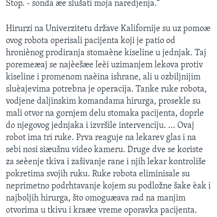
Stop. - sonda æe slušati moja naredjenja.“
SPORT
INTERVJU
Hirurzi na Univerzitetu države Kalifornije su uz pomoæ
ovog robota operisali pacijenta koji je patio od
hroniènog prodiranja stomaène kiseline u jednjak. Taj
poremeæaj se najèešæe leèi uzimanjem lekova protiv
kiseline i promenom naèina ishrane, ali u ozbiljnijim
sluèajevima potrebna je operacija. Tanke ruke robota,
vodjene daljinskim komandama hirurga, prosekle su
mali otvor na gornjem delu stomaka pacijenta, doprle
do njegovog jednjaka i izvršile intervenciju. ... Ovaj
robot ima tri ruke. Prva reaguje na lekarev glas i na
sebi nosi siæušnu video kameru. Druge dve se koriste
za seèenje tkiva i zašivanje rane i njih lekar kontroliše
pokretima svojih ruku. Ruke robota eliminisale su
neprimetno podrhtavanje kojem su podložne šake èak i
najboljih hirurga, što omoguæava rad na manjim
otvorima u tkivu i kraæe vreme oporavka pacijenta.