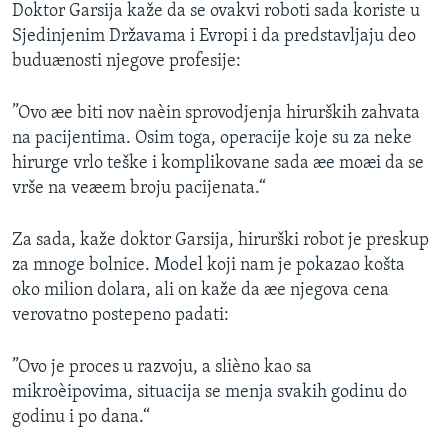
Doktor Garsija kaže da se ovakvi roboti sada koriste u
Sjedinjenim Državama i Evropi i da predstavljaju deo
buduænosti njegove profesije:
”Ovo æe biti nov naèin sprovodjenja hirurških zahvata
na pacijentima. Osim toga, operacije koje su za neke
hirurge vrlo teške i komplikovane sada æe moæi da se
vrše na veæem broju pacijenata.“
Za sada, kaže doktor Garsija, hirurški robot je preskup
za mnoge bolnice. Model koji nam je pokazao košta
oko milion dolara, ali on kaže da æe njegova cena
verovatno postepeno padati:
”Ovo je proces u razvoju, a slièno kao sa
mikroèipovima, situacija se menja svakih godinu do
godinu i po dana.“