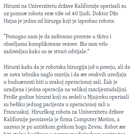
Hirurzi na Univerzitetu države Kalifornije operisali su
uz pomoæ robota veæ više od 40 ljudi. Doktor Džo
Hajns je jedan od hirurga koji je isprobao robota:
”Pomogao nam je da zašivamo proreze u tkivu i
obavljamo komplikovane rezove. Bio sam vrlo
zadovoljan kako su se stvari odvijale.“
Hirurzi kažu da je robotska hirurgija još u povoju, ali da
se nova tehnika naglo razvija i da æe ovakvih uredjaja
u buduænosti biti u svakoj operacionoj sali. Èak je
uradjena i jedna operacija na velikoj razcijentudaljini.
Prošle godine hirurzi koji su sedeli u Njujorku operisali
su bešiku jednog pacijenta u operacionoj sali u
Francuskoj. Hirurškog robota na Univerzitetu države
Kalifornije peroizvela je firma Computer Motion, a
nazvan je po antièkom grèkom bogu Zevsu. Robot æe