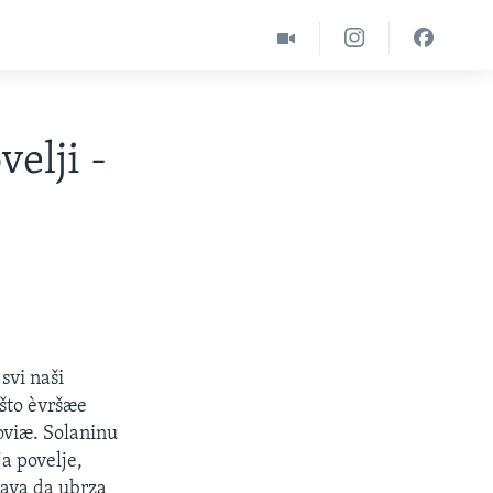
elji -
svi naši
 što èvršæe
oviæ. Solaninu
a povelje,
šava da ubrza