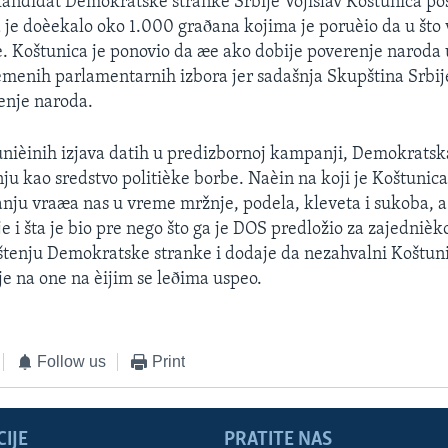
andidat Demokratske stranke Srbije Vojislav Koštunica pos
 je doèekalo oko 1.000 graðana kojima je poruèio da u št
e. Koštunica je ponovio da æe ako dobije poverenje naroda u
menih parlamentarnih izbora jer sadašnja Skupština Srbij
enje naroda.
ièinih izjava datih u predizbornoj kampanji, Demokratska
nju kao sredstvo politièke borbe. Naèin na koji je Koštunic
ju vraæa nas u vreme mržnje, podela, kleveta i sukoba, a
e i šta je bio pre nego što ga je DOS predložio za zajedniè
štenju Demokratske stranke i dodaje da nezahvalni Koštun
je na one na èijim se leðima uspeo.
Follow us
Print
IJE
PRATITE NAS