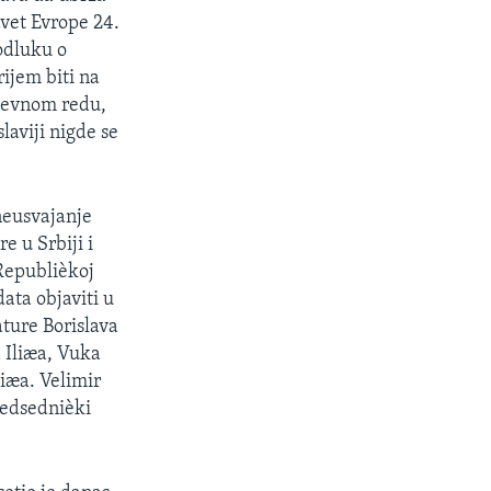
vet Evrope 24.
odluku o
ijem biti na
nevnom redu,
laviji nigde se
neusvajanje
e u Srbiji i
 Republièkoj
ata objaviti u
ture Borislava
 Iliæa, Vuka
iæa. Velimir
redsednièki