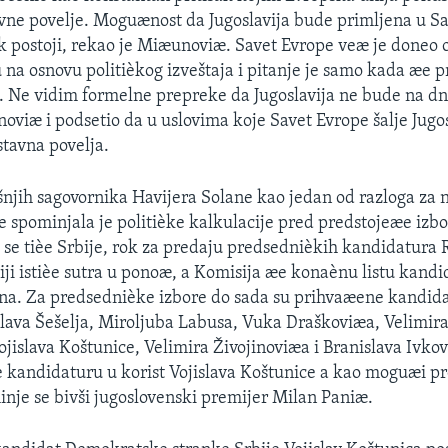
vne povelje. Moguænost da Jugoslavija bude primljena u Sa
 postoji, rekao je Miæunoviæ. Savet Evrope veæ je doneo 
na osnovu politièkog izveštaja i pitanje je samo kada æe pr
 Ne vidim formelne prepreke da Jugoslavija ne bude na d
oviæ i podsetio da u uslovima koje Savet Evrope šalje Jugos
tavna povelja.
njih sagovornika Havijera Solane kao jedan od razloga za 
 spominjala je politièke kalkulacije pred predstojeæe izbor
o se tièe Srbije, rok za predaju predsednièkih kandidatura
iji istièe sutra u ponoæ, a Komisija æe konaènu listu kandid
na. Za predsednièke izbore do sada su prihvaæene kandida
slava Šešelja, Miroljuba Labusa, Vuka Draškoviæa, Velimira
jislava Koštunice, Velimira Živojinoviæa i Branislava Ivkov
e kandidaturu u korist Vojislava Koštunice a kao moguæi p
nje se bivši jugoslovenski premijer Milan Paniæ.