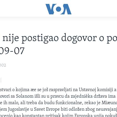
 nije postigao dogovor o pov
09-07
2002
stvari o kojima æe se još raspravljati na Ustavnoj komisiji a 
govori sa Solanom išli su u pravcu da zajednièka država ima
iæe ih malo, ali treba da budu funkcionalne, rekao je Miæun
ijem Jugoslavije u Savet Evrope biti odložen zbog neusvajanj
cenio kao konstantan pritisak kojim Evropska unija poku