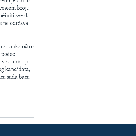
etio je danas
o veæem broju
èiniti sve da
e ne održava
 stranka oštro
a poèeo
 Koštunica je
kog kandidata,
ica sada baca