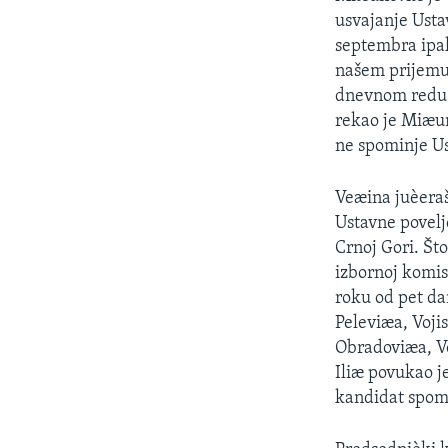
SPORT
usvajanje Usta
INTERVJU
septembra ipak
našem prijemu 
dnevnom redu.
rekao je Miæun
ne spominje Us
Veæina juèeraš
Ustavne povelje
Crnoj Gori. Št
izbornoj komis
roku od pet da
Peleviæa, Voji
Obradoviæa, Vo
Iliæ povukao j
kandidat spomi