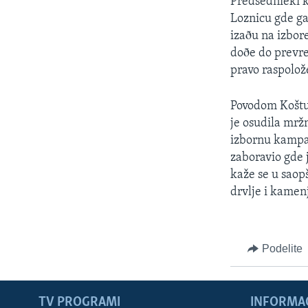
Predsednièki k
Loznicu gde ga
izaðu na izbor
doðe do prevre
pravo raspolož
Povodom Koštun
je osudila mrž
izbornu kampan
zaboravio gde j
kaže se u saop
drvlje i kamen
Podelite
TV PROGRAMI
INFORMAC