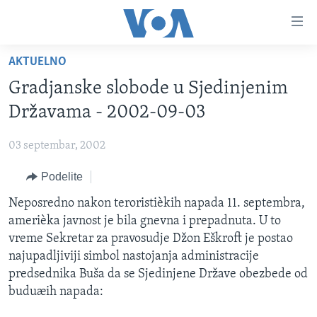
Linkovi
Idi
na
AKTUELNO
glavni
NASLOVNA
sadržaj
Gradjanske slobode u Sjedinjenim
RUBRIKE
Idi
Državama - 2002-09-03
na
TV PROGRAM
AMERIKA
glavnu
03 septembar, 2002
BALKAN
OTVORENI STUDIO
navigaciju
Learning English
Idi
Podelite
GLOBALNE TEME
IZ AMERIKE
na
PRATITE NAS
Neposredno nakon teroristièkih napada 11. septembra,
EKONOMIJA
pretragu
amerièka javnost je bila gnevna i prepadnuta. U to
NAUKA I TEHNOLOGIJA
vreme Sekretar za pravosudje Džon Eškroft je postao
MEDICINA
najupadljiviji simbol nastojanja administracije
Jezici
predsednika Buša da se Sjedinjene Države obezbede od
KULTURA
buduæih napada:
DRUŠTVO