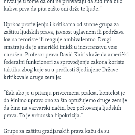
nivou je u tome da oni ne prihvataju da sud ima bilo
kakva prva da pita zašto oni drže te ljude.“
Uprkos protivljenju i kritikama od strane grupa za
zaštitu ljudskih prava, javnost uglavnom ili podržava
lov na teroriste ili reaguje ambivalentno. Drugi
smatraju da je amerièki imidž u inostranstvu veæ
narušen. Profesor prava David Kairis kaže da amerièki
federalni funkcioneri za sprovodjenje zakona koriste
taktiku zbog koje su u prošlosti Sjedinjene Države
kritikovale druge zemlje:
”Èak ako je u pitanju privremena praksa, kontekst je
da èinimo upravo ono za šta optužujemo druge zemlje
da èine na varvarski naèin, bez poštovanja ljudskih
prava. To je vrhunska hipokrizija.“
Grupe za zaštitu gradjanskih prava kažu da su