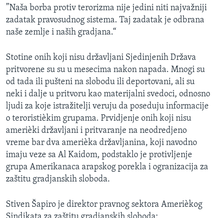
”Naša borba protiv terorizma nije jedini niti najvažniji
SPORT
zadatak pravosudnog sistema. Taj zadatak je odbrana
INTERVJU
naše zemlje i naših gradjana.“
Stotine onih koji nisu državljani Sjedinjenih Država
pritvorene su su u mesecima nakon napada. Mnogi su
od tada ili pušteni na slobodu ili deportovani, ali su
neki i dalje u pritvoru kao materijalni svedoci, odnosno
ljudi za koje istražitelji veruju da poseduju informacije
o teroristièkim grupama. Prvidjenje onih koji nisu
amerièki državljani i pritvaranje na neodredjeno
vreme bar dva amerièka državljanina, koji navodno
imaju veze sa Al Kaidom, podstaklo je protivljenje
grupa Amerikanaca arapskog porekla i ogranizacija za
zaštitu gradjanskih sloboda.
Stiven Šapiro je direktor pravnog sektora Amerièkog
Sindikata za zaštitu gradjanskih sloboda: