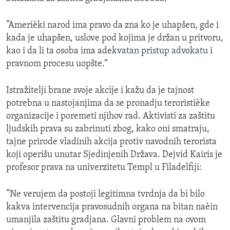
”Amerièki narod ima pravo da zna ko je uhapšen, gde i
kada je uhapšen, uslove pod kojima je držan u pritvoru,
kao i da li ta osoba ima adekvatan pristup advokatu i
pravnom procesu uopšte.“
Istražitelji brane svoje akcije i kažu da je tajnost
potrebna u nastojanjima da se pronadju teroristièke
organizacije i poremeti njihov rad. Aktivisti za zaštitu
ljudskih prava su zabrinuti zbog, kako oni smatraju,
tajne prirode vladinih akcija protiv navodnih terorista
koji operišu unutar Sjedinjenih Država. Dejvid Kairis je
profesor prava na univerzitetu Templ u Filadelfiji:
”Ne verujem da postoji legitimna tvrdnja da bi bilo
kakva intervencija pravosudnih organa na bitan naèin
umanjila zaštitu gradjana. Glavni problem na ovom