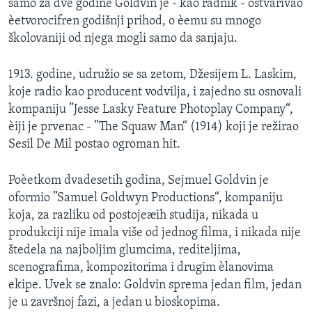
samo za dve godine Goldvin je - kao radnik - ostvarivao
SPORT
èetvorocifren godišnji prihod, o èemu su mnogo
školovaniji od njega mogli samo da sanjaju.
INTERVJU
1913. godine, udružio se sa zetom, Džesijem L. Laskim,
koje radio kao producent vodvilja, i zajedno su osnovali
kompaniju ”Jesse Lasky Feature Photoplay Company“,
èiji je prvenac - ”The Squaw Man“ (1914) koji je režirao
Sesil De Mil postao ogroman hit.
Poèetkom dvadesetih godina, Sejmuel Goldvin je
oformio ”Samuel Goldwyn Productions“, kompaniju
koja, za razliku od postojeæih studija, nikada u
produkciji nije imala više od jednog filma, i nikada nije
štedela na najboljim glumcima, rediteljima,
scenografima, kompozitorima i drugim èlanovima
ekipe. Uvek se znalo: Goldvin sprema jedan film, jedan
je u završnoj fazi, a jedan u bioskopima.