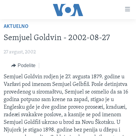
Linkovi
Idi
na
AKTUELNO
glavni
NASLOVNA
sadržaj
Semjuel Goldvin - 2002-08-27
RUBRIKE
Idi
na
27 avgust, 2002
TV PROGRAM
AMERIKA
glavnu
Podelite
BALKAN
OTVORENI STUDIO
navigaciju
Learning English
Idi
GLOBALNE TEME
IZ AMERIKE
Semjuel Goldvin rodjen je 27. avgusta 1879. godine u
na
Varšavi pod imenom Semjuel Gelbfiš. Posle detinjstva
PRATITE NAS
EKONOMIJA
pretragu
provedenog u siromaštvu, Semjuel se osmelio da sa 16
NAUKA I TEHNOLOGIJA
godina potpuno sam krene na zapad, stigao je u
Englesku gde je dve godine proveo proseæi, kraduæi,
MEDICINA
radeæi svakakve poslove, a kasnije se pod imenom
Jezici
KULTURA
Semjuel Goldfiš ukrcao u brod za Novu Škotsku. U
Njujork je stigao 1898. godine bez penija u džepu i
DRUŠTVO