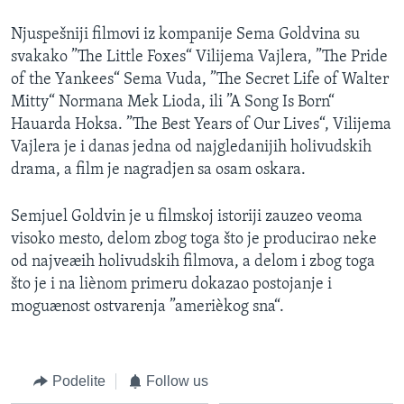
Njuspešniji filmovi iz kompanije Sema Goldvina su
svakako ”The Little Foxes“ Vilijema Vajlera, ”The Pride
of the Yankees“ Sema Vuda, ”The Secret Life of Walter
Mitty“ Normana Mek Lioda, ili ”A Song Is Born“
Hauarda Hoksa. ”The Best Years of Our Lives“, Vilijema
Vajlera je i danas jedna od najgledanijih holivudskih
drama, a film je nagradjen sa osam oskara.
Semjuel Goldvin je u filmskoj istoriji zauzeo veoma
visoko mesto, delom zbog toga što je producirao neke
od najveæih holivudskih filmova, a delom i zbog toga
što je i na liènom primeru dokazao postojanje i
moguænost ostvarenja ”amerièkog sna“.
Podelite
Follow us