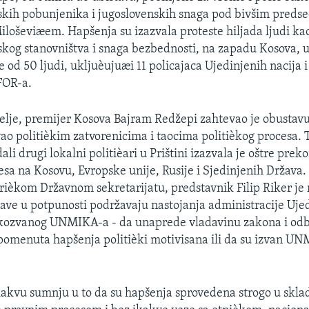
skih pobunjenika i jugoslovenskih snaga pod bivšim pred
oševiæem. Hapšenja su izazvala proteste hiljada ljudi kao
kog stanovništva i snaga bezbednosti, na zapadu Kosova, 
 od 50 ljudi, ukljuèujuæi 11 policajaca Ujedinjenih nacija i
FOR-a.
elje, premijer Kosova Bajram Redžepi zahtevao je obustavu
o politièkim zatvorenicima i taocima politièkog procesa. Ta
dali drugi lokalni politièari u Prištini izazvala je oštre pre
sa na Kosovu, Evropske unije, Rusije i Sjedinjenih Država
rièkom Državnom sekretarijatu, predstavnik Filip Riker je
ave u potpunosti podržavaju nastojanja administracije Ujed
akozvanog UNMIKA-a - da unaprede vladavinu zakona i od
 pomenuta hapšenja politièki motivisana ili da su izvan U
akvu sumnju u to da su hapšenja sprovedena strogo u skla