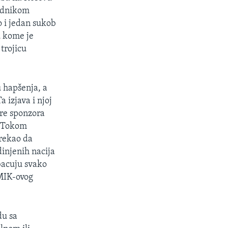
sednikom
 i jedan sukob
u kome je
 trojicu
 hapšenja, a
 izjava i njoj
kore sponzora
. Tokom
 rekao da
injenih nacija
bacuju svako
NMIK-ovog
du sa