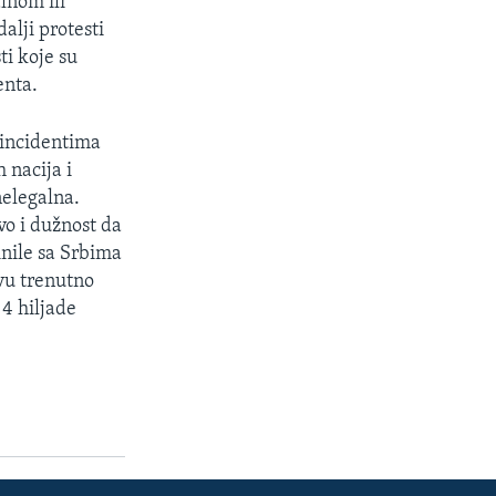
lnom ili
alji protesti
ti koje su
enta.
 incidentima
 nacija i
nelegalna.
o i dužnost da
inile sa Srbima
vu trenutno
 4 hiljade