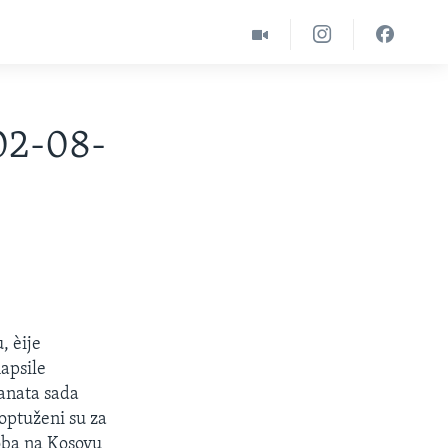
02-08-
, èije
apsile
anata sada
optuženi su za
koba na Kosovu