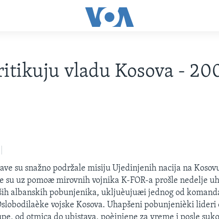
itikuju vladu Kosova - 20
ave su snažno podržale misiju Ujedinjenih nacija na Kosovu
ge su uz pomoæ mirovnih vojnika K-FOR-a prošle nedelje uh
vših albanskih pobunjenika, ukljuèujuæi jednog od komand
slobodilaèke vojske Kosova. Uhapšeni pobunjenièki lideri 
tupe, od otmica do ubistava, poèinjene za vreme i posle su