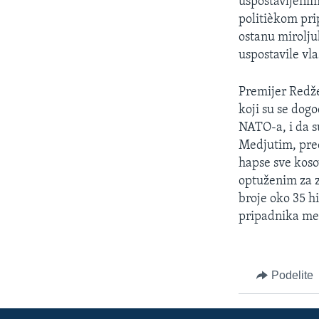
uspostavljenim
politièkom pri
ostanu mirolju
uspostavile vl
Premijer Redže
koji su se dogo
NATO-a, i da s
Medjutim, pred
hapse sve koso
optuženim za 
broje oko 35 h
pripadnika med
Podelite