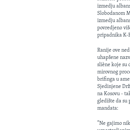
SPORT
izmedju alban
INTERVJU
Slobodanom Mil
izmedju albans
povredjeno više
pripadnika K-
Ranije ove ned
uhapšene nazva
sliène koje su 
mirovnog proce
brifinga u ame
Sjedinjene Drž
na Kosovu - t
gledište da su
mandata:
”Ne gajimo nik