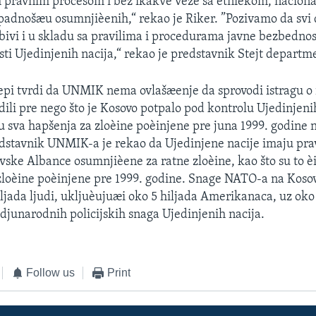
 pravnim procesom i bez ikakve veze sa etnièkom, naciona
padnošæu osumnjièenih,“ rekao je Riker. ”Pozivamo da svi d
bivi i u skladu sa pravilima i procedurama javne bezbednos
asti Ujedinjenih nacija,“ rekao je predstavnik Stejt departm
pi tvrdi da UNMIK nema ovlašæenje da sprovodi istragu o
dili pre nego što je Kosovo potpalo pod kontrolu Ujedinjenih
u sva hapšenja za zloèine poèinjene pre juna 1999. godine 
stavnik UNMIK-a je rekao da Ujedinjene nacije imaju prav
vske Albance osumnjièene za ratne zloèine, kao što su to è
zloèine poèinjene pre 1999. godine. Snage NATO-a na Koso
iljada ljudi, ukljuèujuæi oko 5 hiljada Amerikanaca, uz oko
junarodnih policijskih snaga Ujedinjenih nacija.
Follow us
Print