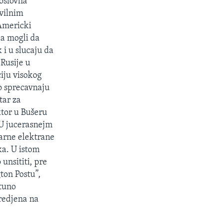
poslovna
ivilnim
Americki
ja mogli da
i u slucaju da
 Rusije u
iju visokog
 o sprecavnaju
tar za
ktor u Bušeru
 U jucerasnejm
earne elektrane
ka. U istom
unsititi, pre
ton Postu”,
ptuno
sredjena na