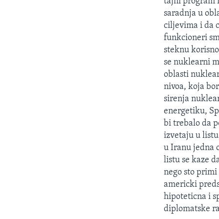
tajni program 
saradnja u obl
ciljevima i da
funkcioneri sm
steknu korisno
se nuklearni ma
oblasti nuklea
nivoa, koja bo
sirenja nuklea
energetiku, Sp
bi trebalo da 
izvetaju u list
u Iranu jedna 
listu se kaze d
nego sto primi
americki preds
hipoteticna i 
diplomatske r