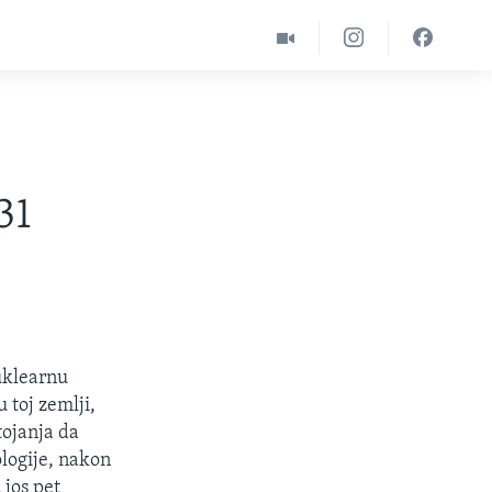
31
uklearnu
 toj zemlji,
tojanja da
logije, nakon
jos pet