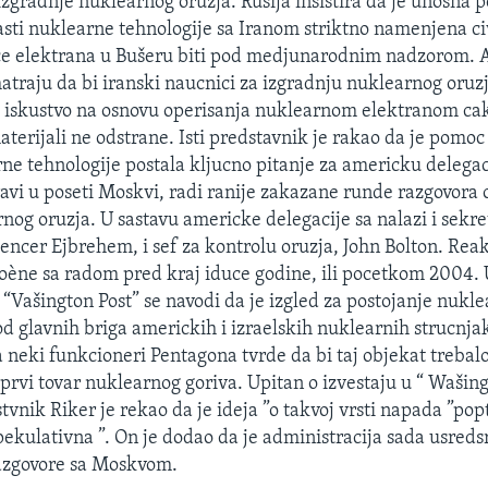
izgradnje nuklearnog oruzja. Rusija insistira da je unosna 
asti nuklearne tehnologije sa Iranom striktno namenjena c
 ce elektrana u Bušeru biti pod medjunarodnim nadzorom. 
atraju da bi iranski naucnici za izgradnju nuklearnog oruz
 iskustvo na osnovu operisanja nuklearnom elektranom cak 
terijali ne odstrane. Isti predstavnik je rakao da je pomoc
rne tehnologije postala kljucno pitanje za americku delegac
ravi u poseti Moskvi, radi ranije zakazane runde razgovora
rnog oruzja. U sastavu americke delegacije sa nalazi i sekre
encer Ejbrehem, i sef za kontrolu oruzja, John Bolton. Rea
poène sa radom pred kraj iduce godine, ili pocetkom 2004.
u “Vašington Post” se navodi da je izgled za postojanje nukl
od glavnih briga americkih i izraelskih nuklearnih strucnja
a neki funkcioneri Pentagona tvrde da bi taj objekat trebalo 
 prvi tovar nuklearnog goriva. Upitan o izvestaju u “ Wašing
tvnik Riker je rekao da je ideja ”o takvoj vrsti napada ”po
spekulativna ”. On je dodao da je administracija sada usred
azgovore sa Moskvom.