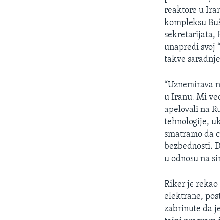
SPORT
reaktore u Ira
INTERVJU
kompleksu Buše
sekretarijata,
unapredi svoj 
takve saradnje 
“Uznemirava n
u Iranu. Mi ve
apelovali na R
tehnologije, u
smatramo da ce 
bezbednosti. D
u odnosu na sir
Riker je rekao
elektrane, pos
zabrinute da j