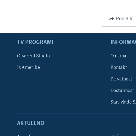
Podelite
TV PROGRAMI
INFORMAC
Otvoreni Studio
O nama
Iz Amerike
Kontakt
Privatnost
Dostupnost
Stav vlade 
Learning English
AKTUELNO
PRATITE NAS