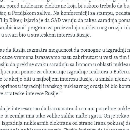
nu, pored nuklearne elektrane koja bi uskoro trebalo da b
r, u Persijskom zalivu. Na konfereniciji za stampu, pedst
 Filip Riker, izjavio je da SAD veruju da takva saradnja pom
“ambiciozni” program za proizvodnju nuklearnog oruzja i d
u stvari bio u strateskom interesu Rusije.
as da Rusija razmatra mogucnost da pomogne u izgradnji n
c duze vremena izrazavamo nasu zabrinutost u vezi sa tim 
usiju da prekine svaku saradnju sa Iranom u oblasti nuklea
kljucujuci pomoc za okoncanje izgradnje reaktora u Bušeru
te akcije biti u najboljem interesu Rusije, u smislu njene v
oprinos u izgradnji iranskog nuklearnog oruzja bi bio kon
e strateske interese Rusije.”
 da je interesantno da Iran smatra da su mu potrebne nukl
to ta zemlja ima tako velike zalihe nafte i gasa. On je reka
e izgradnja nuklearnih elektrana od strane Irana pokusaj d