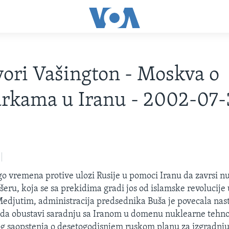
ori Vašington - Moskva o
rkama u Iranu - 2002-07-
o vremena protive ulozi Rusije u pomoci Iranu da zavrsi n
eru, koja se sa prekidima gradi jos od islamske revolucije u
Medjutim, administracija predsednika Buša je povecala nas
da obustavi saradnju sa Iranom u domenu nuklearne tehno
g saopstenja o desetogodisnjem ruskom planu za izgradnju 