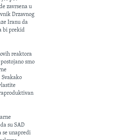
ude zavrsena u
avnik Drzavnog
aze Iranu da
a bi prekid
ovih reaktora
i postojano smo
rne
. Svakako
lastite
traproduktivan
earne
o da su SAD
a se unapredi