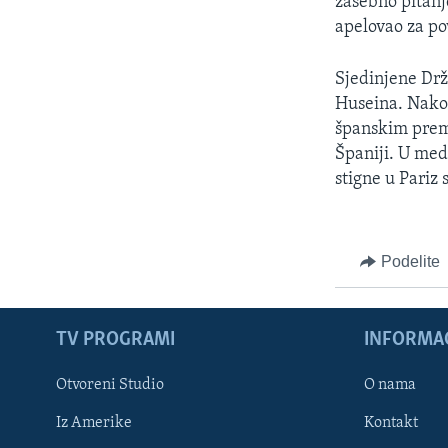
zasebno pitanj
apelovao za po
Sjedinjene Drž
Huseina. Nakon
španskim pre
Španiji. U med
stigne u Pariz 
Podelite
TV PROGRAMI
INFORMAC
Otvoreni Studio
O nama
Iz Amerike
Kontakt