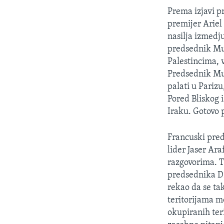
SPORT
Prema izjavi p
INTERVJU
premijer Ariel
nasilja izmedju
predsednik Mu
Palestincima, v
Predsednik Mub
palati u Pari
Pored Bliskog 
Iraku. Gotovo p
Francuski pred
lider Jaser Ar
razgovorima. T
predsednika Dž
rekao da se t
teritorijama m
okupiranih ter