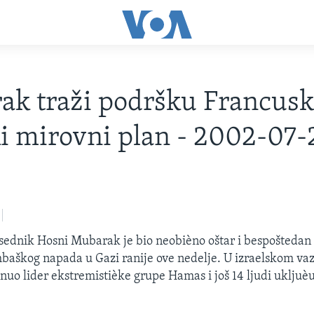
k traži podršku Francusk
i mirovni plan - 2002-07-
sednik Hosni Mubarak je bio neobièno oštar i bespoštedan 
mbaškog napada u Gazi ranije ove nedelje. U izraelskom v
nuo lider ekstremistièke grupe Hamas i još 14 ljudi ukljuè