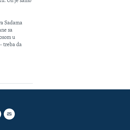
ku. On je samo
era Sadama
ane sa
osom u
- treba da