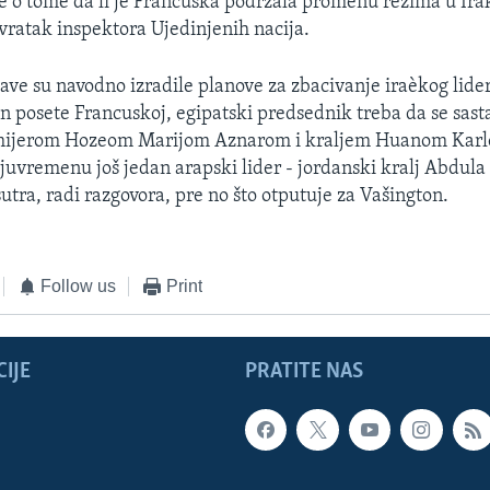
e o tome da li je Francuska podržala promenu režima u Ira
vratak inspektora Ujedinjenih nacija.
ave su navodno izradile planove za zbacivanje iraèkog lid
 posete Francuskoj, egipatski predsednik treba da se sast
mijerom Hozeom Marijom Aznarom i kraljem Huanom Karl
juvremenu još jedan arapski lider - jordanski kralj Abdula 
sutra, radi razgovora, pre no što otputuje za Vašington.
Follow us
Print
IJE
PRATITE NAS