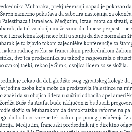
redsednika Mubaraka, prekjuèerašnji napad je pokazao da 
 Šaron namerno pokušava da sabotira nastojanja za okonè
 Palestinaca i Izraelaca. Medjutim, Izrael mora da shvati, 
barak, da takva akcija može samo da donese propast - ne
eæ i Izraelcima koji neæe biti u stanju da žive normalan ži
arak je to izjavio tokom zajednièke konferencije za štamp
zu, nakon radnog ruèka sa francuskim predsednikom Žakom
istoka, dvojica predsednika su takodje razgovarala o situaci
o svakoj taèki, rekao je Širak, dvojica lidera su se složila.
sednik je rekao da deli gledište svog egipatskog kolege da j
afat jedina osoba koja može da predstavlja Palestince na mi
o znaèi da su obojica lidera u suštini odbacila apel ameriè
ordža Buša da Arafat bude iskljuèen iz buduæih pregovora
akodje složio sa Mubarakom da demokratske reforme na pal
ogu da budu ostvarene tek nakon potpunog povlaèenja Izra
itorija. Medjutim, francuski predsednik nije direktno odgo