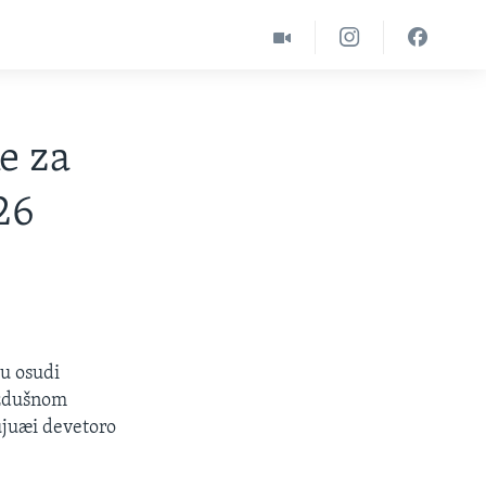
e za
26
u osudi
azdušnom
ujuæi devetoro