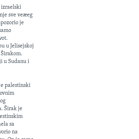
izraelski
anje sve veæeg
upozorio je
 samo
vot.
u u Jelisejskoj
 Širakom.
ji u Sudanu i
e palestinski
rovnim
kog
. Širak je
estinskim
ela sa
vorio na