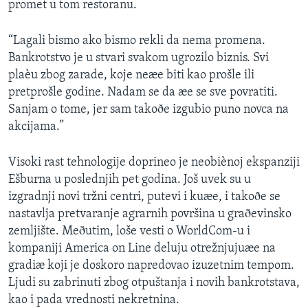
promet u tom restoranu.
“Lagali bismo ako bismo rekli da nema promena.
Bankrotstvo je u stvari svakom ugrozilo biznis. Svi
plaèu zbog zarade, koje neæe biti kao prošle ili
pretprošle godine. Nadam se da æe se sve povratiti.
Sanjam o tome, jer sam takoðe izgubio puno novca na
akcijama.”
Visoki rast tehnologije doprineo je neobiènoj ekspanziji
Ešburna u poslednjih pet godina. Još uvek su u
izgradnji novi tržni centri, putevi i kuæe, i takoðe se
nastavlja pretvaranje agrarnih površina u graðevinsko
zemljište. Meðutim, loše vesti o WorldCom-u i
kompaniji America on Line deluju otrežnjujuæe na
gradiæ koji je doskoro napredovao izuzetnim tempom.
Ljudi su zabrinuti zbog otpuštanja i novih bankrotstava,
kao i pada vrednosti nekretnina.