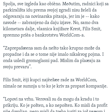
Spolja, sve izgleda kao obièno. Meðutim, radnici koji sa
SPORT
parkirališta idu prema svojoj zgradi nisu želeli da
INTERVJU
odgovaraju na novinarska pitanja, jer im je -- kako
navode -- zabranjeno da daju izjave. No, samo dva
kilometara dalje, vlasnica knjižare Krest, Filis Smit,
spremno prièa o bankrotstvu WorldCom-a.
“Zaprepašæena sam da nešto tako krupno može da
propadne i da se o tome nije imalo nikakvog pojma. I
onda usledi gromoglasni pad. Mislim da plaæaju za
svoju prevaru”.
Filis Smit, èiji kupci najèešæe rade za WorldCom,
nimalo ne sumnja u to ko je kriv za propast kompanije.
“Lopovi na vrhu. Verovali su da mogu da kradu i to
prikriju. Ko je pošten, a ko nepošten. Ko misli da profit
nije dovoljan, nego misli da treba juriti za još veæom i