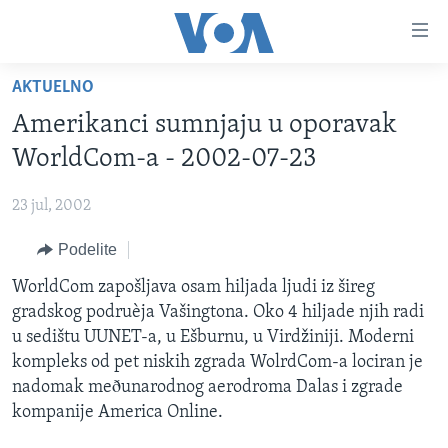
Linkovi
Idi
na
AKTUELNO
glavni
NASLOVNA
sadržaj
Amerikanci sumnjaju u oporavak
RUBRIKE
Idi
WorldCom-a - 2002-07-23
na
TV PROGRAM
AMERIKA
glavnu
23 jul, 2002
BALKAN
OTVORENI STUDIO
navigaciju
Learning English
Idi
Podelite
GLOBALNE TEME
IZ AMERIKE
na
PRATITE NAS
WorldCom zapošljava osam hiljada ljudi iz šireg
EKONOMIJA
pretragu
gradskog podruèja Vašingtona. Oko 4 hiljade njih radi
NAUKA I TEHNOLOGIJA
u sedištu UUNET-a, u Ešburnu, u Virdžiniji. Moderni
MEDICINA
kompleks od pet niskih zgrada WolrdCom-a lociran je
Jezici
nadomak meðunarodnog aerodroma Dalas i zgrade
KULTURA
kompanije America Online.
DRUŠTVO