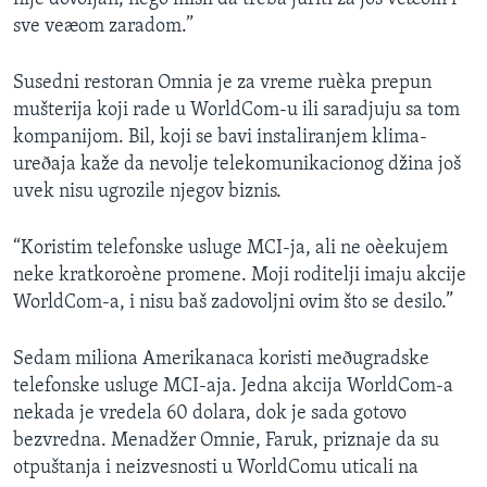
sve veæom zaradom.”
Susedni restoran Omnia je za vreme ruèka prepun
mušterija koji rade u WorldCom-u ili saradjuju sa tom
kompanijom. Bil, koji se bavi instaliranjem klima-
ureðaja kaže da nevolje telekomunikacionog džina još
uvek nisu ugrozile njegov biznis.
“Koristim telefonske usluge MCI-ja, ali ne oèekujem
neke kratkoroène promene. Moji roditelji imaju akcije
WorldCom-a, i nisu baš zadovoljni ovim što se desilo.”
Sedam miliona Amerikanaca koristi meðugradske
telefonske usluge MCI-aja. Jedna akcija WorldCom-a
nekada je vredela 60 dolara, dok je sada gotovo
bezvredna. Menadžer Omnie, Faruk, priznaje da su
otpuštanja i neizvesnosti u WorldComu uticali na