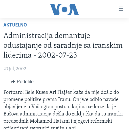
Linkovi
Idi
na
AKTUELNO
glavni
NASLOVNA
sadržaj
Administracija demantuje
RUBRIKE
Idi
odustajanje od saradnje sa iranskim
na
TV PROGRAM
AMERIKA
liderima - 2002-07-23
glavnu
BALKAN
OTVORENI STUDIO
navigaciju
Learning English
23 jul, 2002
Idi
GLOBALNE TEME
IZ AMERIKE
na
Podelite
PRATITE NAS
EKONOMIJA
pretragu
Portparol Bele Kuæe Ari Flajšer kaže da nije došlo do
NAUKA I TEHNOLOGIJA
promene politike prema Iranu. On jwe odbio navode
MEDICINA
objavljene u Vašington postu u kojima se kaže da je
Jezici
Bušova administracija došla do zakljuèka da su iranski
KULTURA
predsednik Mohamed Hatami i njegovi reformski
DRUŠTVO
orijentisani saveznici suviše slabi.