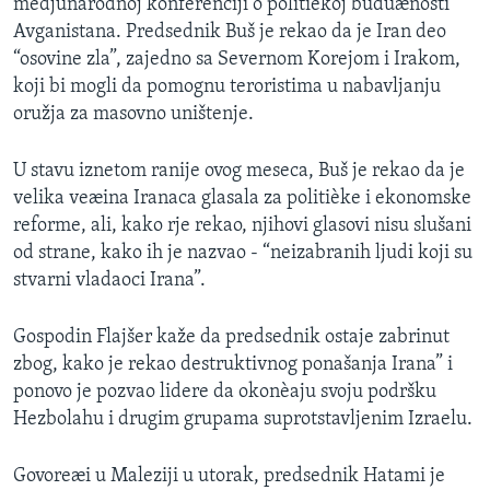
medjunarodnoj konferenciji o politièkoj buduænosti
Avganistana. Predsednik Buš je rekao da je Iran deo
“osovine zla”, zajedno sa Severnom Korejom i Irakom,
koji bi mogli da pomognu teroristima u nabavljanju
oružja za masovno uništenje.
U stavu iznetom ranije ovog meseca, Buš je rekao da je
velika veæina Iranaca glasala za politièke i ekonomske
reforme, ali, kako rje rekao, njihovi glasovi nisu slušani
od strane, kako ih je nazvao - “neizabranih ljudi koji su
stvarni vladaoci Irana”.
Gospodin Flajšer kaže da predsednik ostaje zabrinut
zbog, kako je rekao destruktivnog ponašanja Irana” i
ponovo je pozvao lidere da okonèaju svoju podršku
Hezbolahu i drugim grupama suprotstavljenim Izraelu.
Govoreæi u Maleziji u utorak, predsednik Hatami je