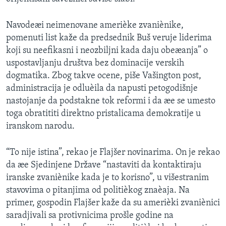
SPORT
Navodeæi neimenovane amerièke zvaniènike,
INTERVJU
pomenuti list kaže da predsednik Buš veruje liderima
koji su neefikasni i neozbiljni kada daju obeæanja” o
uspostavljanju društva bez dominacije verskih
dogmatika. Zbog takve ocene, piše Vašington post,
administracija je odluèila da napusti petogodišnje
nastojanje da podstakne tok reformi i da æe se umesto
toga obratititi direktno pristalicama demokratije u
iranskom narodu.
“To nije istina”, rekao je Flajšer novinarima. On je rekao
da æe Sjedinjene Države “nastaviti da kontaktiraju
iranske zvaniènike kada je to korisno”, u višestranim
stavovima o pitanjima od politièkog znaèaja. Na
primer, gospodin Flajšer kaže da su amerièki zvaniènici
saradjivali sa protivnicima prošle godine na