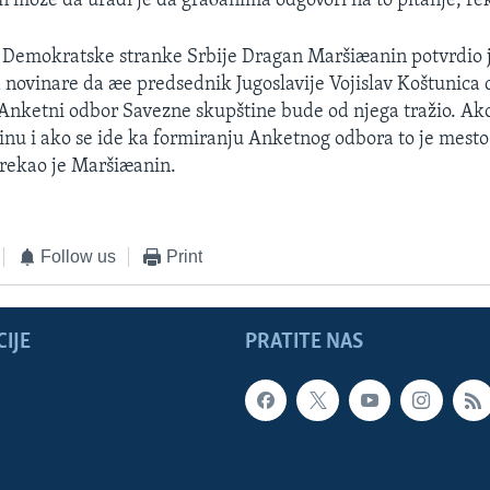
n može da uradi je da graðanima odgovori na to pitanje, rek
 Demokratske stranke Srbije Dragan Maršiæanin potvrdio 
a novinare da æe predsednik Jugoslavije Vojislav Koštunica 
Anketni odbor Savezne skupštine bude od njega tražio. Ak
nu i ako se ide ka formiranju Anketnog odbora to je mest
 rekao je Maršiæanin.
Follow us
Print
IJE
PRATITE NAS