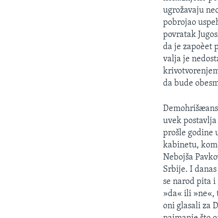
SPORT
ugrožavaju neo
INTERVJU
pobrojao uspeh
povratak Jugos
da je zapoèet 
valja je nedos
krivotvorenjem
da bude obesmi
Demohrišæanska
uvek postavlja
prošle godine 
kabinetu, kome
Nebojša Pavkov
Srbije. I danas
se narod pita 
»da« ili »ne«, 
oni glasali za 