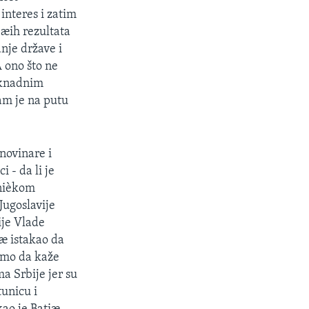
interes i zatim
eæih rezultata
nje države i
A ono što ne
naknadnim
am je na putu
novinare i
 - da li je
dnièkom
Jugoslavije
ije Vlade
iæ istakao da
samo da kaže
a Srbije jer su
tunicu i