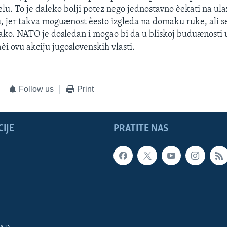
lu. To je daleko bolji potez nego jednostavno èekati na ul
, jer takva moguænost èesto izgleda na domaku ruke, ali s
lako. NATO je dosledan i mogao bi da u bliskoj buduænosti
èi ovu akciju jugoslovenskih vlasti.
Follow us
Print
IJE
PRATITE NAS