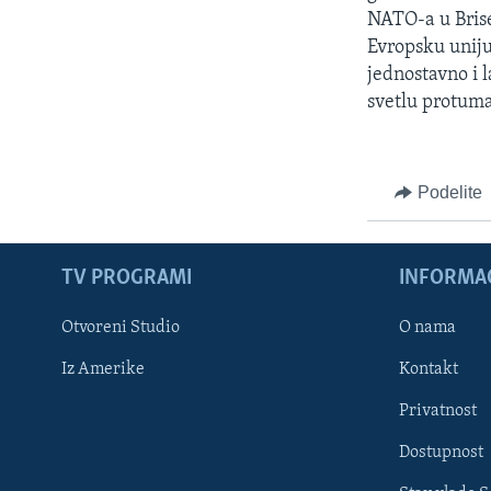
NATO-a u Brise
Evropsku uniju
jednostavno i 
svetlu protuma
Podelite
TV PROGRAMI
INFORMAC
Otvoreni Studio
O nama
Iz Amerike
Kontakt
Privatnost
Dostupnost