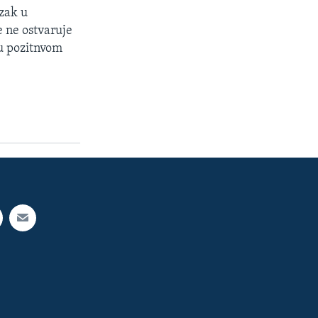
azak u
e ne ostvaruje
 u pozitnvom