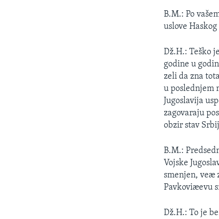
B.M.: Po vašem 
uslove Haskog
Dž.H.: Teško je
godine u godin
zeli da zna tot
u poslednjem m
Jugoslavija usp
zagovaraju post
obzir stav Srb
B.M.: Predsedn
Vojske Jugosla
smenjen, veæ z
Pavkoviæevu 
Dž.H.: To je b