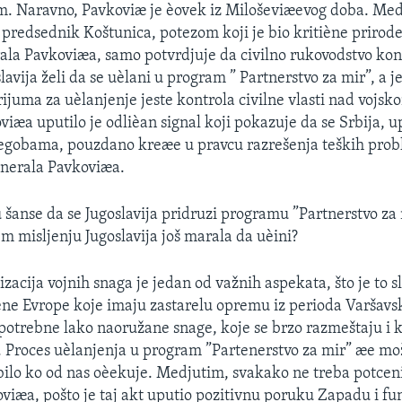
m. Naravno, Pavkoviæ je èovek iz Miloševiæevog doba. Med
 predsednik Koštunica, potezom koji je bio kritiène prirode
ala Pavkoviæa, samo potvrdjuje da civilno rukovodstvo kon
slavija želi da se uèlani u program ” Partnerstvo za mir”, a 
rijuma za uèlanjenje jeste kontrola civilne vlasti nad vojs
viæa uputilo je odlièan signal koji pokazuje da se Srbija, 
gobama, pouzdano kreæe u pravcu razrešenja teških prob
generala Pavkoviæa.
šanse da se Jugoslavija pridruzi programu ”Partnerstvo za m
m misljenju Jugoslavija još marala da uèini?
acija vojnih snaga je jedan od važnih aspekata, što je to s
ne Evrope koje imaju zastarelu opremu iz perioda Varšavs
otrebne lako naoružane snage, koje se brzo razmeštaju i 
 Proces uèlanjenja u program ”Partenerstvo za mir” æe mož
bilo ko od nas oèekuje. Medjutim, svakako ne treba potceni
viæa, pošto je taj akt uputio pozitivnu poruku Zapadu i f