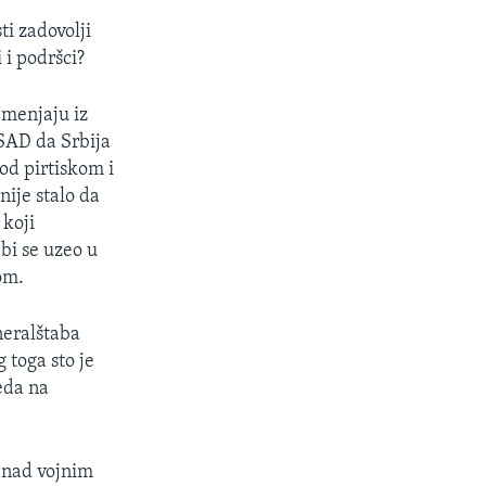
ti zadovolji
i podršci?
 menjaju iz
 SAD da Srbija
pod pirtiskom i
nije stalo da
 koji
 bi se uzeo u
om.
neralštaba
 toga sto je
eda na
i nad vojnim