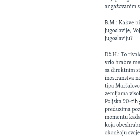
SPORT
angažovanim st
INTERVJU
B.M.: Kakve bi
Jugoslavije, V
Jugoslaviju?
Dž.H.: To riva
vrlo hrabre me
sa direktnim s
inostranstva n
tipa Maršalovo
zemljama visok
Poljska 90-tih 
preduzima pozi
momentu kada 
koja obeshrabru
okonèaju svoje