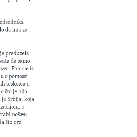
predsednika
lo da ima za
 je preduzela
hvata da samo
škoæa. Pomoæ iz
iju o pomoæi
jih teskoæa u
 što je bila
 je Srbija, koja
izacijom, u
stabilnošæu
da što pre