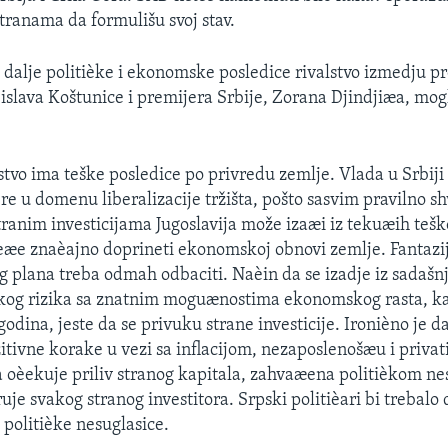
ranama da formulišu svoj stav.
 dalje politièke i ekonomske posledice rivalstvo izmedju 
ojislava Koštunice i premijera Srbije, Zorana Djindjiæa, mog
lstvo ima teške posledice po privredu zemlje. Vlada u Srbiji
re u domenu liberalizacije tržišta, pošto sasvim pravilno s
tranim investicijama Jugoslavija može izaæi iz tekuæih te
eæe znaèajno doprineti ekonomskoj obnovi zemlje. Fantaz
g plana treba odmah odbaciti. Naèin da se izadje iz sadašn
og rizika sa znatnim moguænostima ekonomskog rasta, kao
godina, jeste da se privuku strane investicije. Ironièno je da
tivne korake u vezi sa inflacijom, nezaposlenošæu i privat
oèekuje priliv stranog kapitala, zahvaæena politièkom ne
je svakog stranog investitora. Srpski politièari bi trebalo 
 politièke nesuglasice.