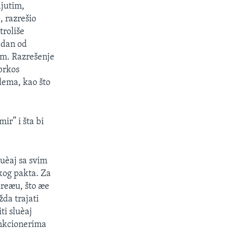
jutim,
, razrešio
troliše
jedan od
kom. Razrešenje
uprkos
lema, kao što
ir” i šta bi
luèaj sa svim
kog pakta. Za
kreæu, što æe
da trajati
ti sluèaj
unkcionerima