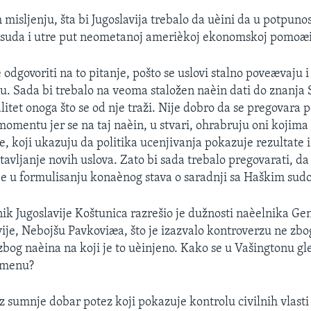
misljenju, šta bi Jugoslavija trebalo da uèini da u potpunos
 suda i utre put neometanoj amerièkoj ekonomskoj pomoæi 
 odgovoriti na to pitanje, pošto se uslovi stalno poveævaju i
u. Sada bi trebalo na veoma staložen naèin dati do znanja
alitet onoga što se od nje traži. Nije dobro da se pregovara 
omentu jer se na taj naèin, u stvari, ohrabruju oni kojima 
e, koji ukazuju da politika ucenjivanja pokazuje rezultate i
avljanje novih uslova. Zato bi sada trebalo pregovarati, da
ije u formulisanju konaènog stava o saradnji sa Haškim sud
ik Jugoslavije Koštunica razrešio je dužnosti naèelnika Ge
vije, Nebojšu Pavkoviæa, što je izazvalo kontroverzu ne zbog
bog naèina na koji je to uèinjeno. Kako se u Vašingtonu gl
smenu?
ez sumnje dobar potez koji pokazuje kontrolu civilnih vlast