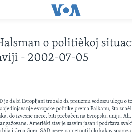
alsman o politièkoj situaci
aviji - 2002-07-05
D je da bi Evropljani trebalo da preuzmu vodeæu ulogu o t
 objedinjavanje evropske politike prema Balkanu, što znaèi
ka, do izvesne mere, biti prebaèen na Evropsku uniju. Ali, 
angažovane. Amerièki stav je sasvim jasan i podržava sva
Srbija i Crna Gora. SAD neæe nametnuti bilo kakav sporazu