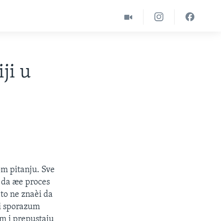
ji u
om pitanju. Sve
 da æe proces
to ne znaèi da
ki sporazum
m i prepustaju