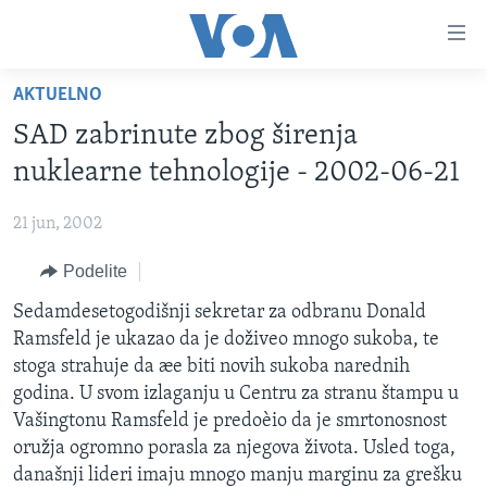
Linkovi
Idi
na
AKTUELNO
glavni
NASLOVNA
sadržaj
SAD zabrinute zbog širenja
RUBRIKE
Idi
nuklearne tehnologije - 2002-06-21
na
TV PROGRAM
AMERIKA
glavnu
21 jun, 2002
BALKAN
OTVORENI STUDIO
navigaciju
Learning English
Idi
Podelite
GLOBALNE TEME
IZ AMERIKE
na
PRATITE NAS
Sedamdesetogodišnji sekretar za odbranu Donald
EKONOMIJA
pretragu
Ramsfeld je ukazao da je doživeo mnogo sukoba, te
NAUKA I TEHNOLOGIJA
stoga strahuje da æe biti novih sukoba narednih
MEDICINA
godina. U svom izlaganju u Centru za stranu štampu u
Jezici
Vašingtonu Ramsfeld je predoèio da je smrtonosnost
KULTURA
oružja ogromno porasla za njegova života. Usled toga,
DRUŠTVO
današnji lideri imaju mnogo manju marginu za grešku