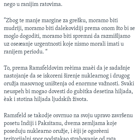
nego u ranijim ratovima.
SPORT
INTERVJU
”Zbog te manje margine za grešku, moramo biti
mudriji, moramo biti dalekovidiji prema onom što bi se
moglo dogoditi, moramo biti spremni da razmišljamo
uz oseæanje urgentnosti koje nismo morali imati u
ranijem periodu. “
To, prema Ramsfeldovim reèima znaèi da je sadašnje
nastojanje da se iskoreni širenje nuklearnog i drugog
oružja masovnog uništenja od enormne važnosti. Svaki
neuspeh bi mogao dovesti do gubitka desetina hiljada,
èak i stotina hiljada ljudskih života.
Ramsfeld se takodje osvrnuo na svoju upravo završenu
posetu Indiji i Paksitanu, dvema zemljama koje
poseduju nuklearno oružje, i èiji je ogorèeni
teritorijalni spor podstakao strahovanje od rata.