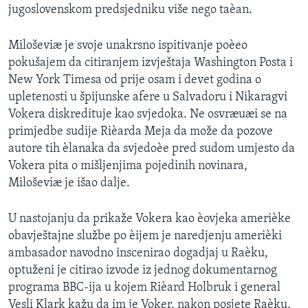
jugoslovenskom predsjedniku više nego taèan.
SPORT
INTERVJU
Miloševiæ je svoje unakrsno ispitivanje poèeo
pokušajem da citiranjem izvještaja Washington Posta i
New York Timesa od prije osam i devet godina o
upletenosti u špijunske afere u Salvadoru i Nikaragvi
Vokera diskredituje kao svjedoka. Ne osvræuæi se na
primjedbe sudije Rièarda Meja da može da pozove
autore tih èlanaka da svjedoèe pred sudom umjesto da
Vokera pita o mišljenjima pojedinih novinara,
Miloševiæ je išao dalje.
U nastojanju da prikaže Vokera kao èovjeka amerièke
obavještajne službe po èijem je naredjenju amerièki
ambasador navodno inscenirao dogadjaj u Raèku,
optuženi je citirao izvode iz jednog dokumentarnog
programa BBC-ija u kojem Rièard Holbruk i general
Vesli Klark kažu da im je Voker, nakon posjete Raèku,