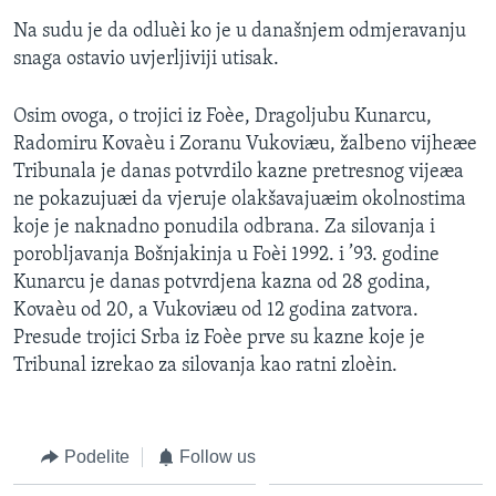
Na sudu je da odluèi ko je u današnjem odmjeravanju
snaga ostavio uvjerljiviji utisak.
Osim ovoga, o trojici iz Foèe, Dragoljubu Kunarcu,
Radomiru Kovaèu i Zoranu Vukoviæu, žalbeno vijheæe
Tribunala je danas potvrdilo kazne pretresnog vijeæa
ne pokazujuæi da vjeruje olakšavajuæim okolnostima
koje je naknadno ponudila odbrana. Za silovanja i
porobljavanja Bošnjakinja u Foèi 1992. i ’93. godine
Kunarcu je danas potvrdjena kazna od 28 godina,
Kovaèu od 20, a Vukoviæu od 12 godina zatvora.
Presude trojici Srba iz Foèe prve su kazne koje je
Tribunal izrekao za silovanja kao ratni zloèin.
Podelite
Follow us