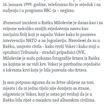
16. januara 1999. godine, telefonirao što je svjedok i na
sudjenju i u programu BBC-ja – negirao.
iPomenuti incident u Raèku Miloševiæ je danas kao i za
vrijeme nekoliko ranijih svjedoèenja naveo kao
inicijalni fitilj koji je zapalio Voker kako bi proizveo
intervenciju NATO-a na Jugoslaviju. Navodeæi da su u
Raèku, umjesto civila - kako tvrdi Voker i kako stoji u
optužnici Tribunala - stradali pripadnici OVK,
Miloševiæ je sudu pokazao fotografije žrtava iz Raèka
na kojima se ne vidi krv. Voker je prethodno svjedoèio
o lokvama krvi koja je bila posvuda oko žrtava.
Ja sam potpuno siguran da su žrtve ubijene na tom
mjestu i da ni jedno tijelo nije donijeto sa strane,
odgovorio je Voker, koji je ostao pri tvrdnji da je u
Raèku bila rijeè o masakru nad albanskim civilima.