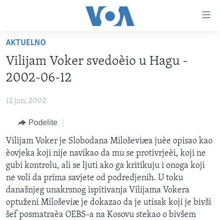
Linkovi
Idi
na
AKTUELNO
glavni
NASLOVNA
sadržaj
Vilijam Voker svedoèio u Hagu -
RUBRIKE
Idi
2002-06-12
na
TV PROGRAM
AMERIKA
glavnu
12 jun, 2002
BALKAN
OTVORENI STUDIO
navigaciju
Learning English
Idi
Podelite
GLOBALNE TEME
IZ AMERIKE
na
PRATITE NAS
Vilijam Voker je Slobodana Miloševiæa juèe opisao kao
EKONOMIJA
pretragu
èovjeka koji nije navikao da mu se protivrjeèi, koji ne
NAUKA I TEHNOLOGIJA
gubi kontrolu, ali se ljuti ako ga kritikuju i onoga koji
MEDICINA
ne voli da prima savjete od podredjenih. U toku
Jezici
današnjeg unakrsnog ispitivanja Vilijama Vokera
KULTURA
optuženi Miloševiæ je dokazao da je utisak koji je bivši
DRUŠTVO
šef posmatraèa OEBS-a na Kosovu stekao o bivšem