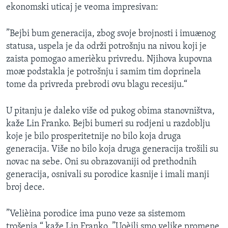
ekonomski uticaj je veoma impresivan:
SPORT
INTERVJU
”Bejbi bum generacija, zbog svoje brojnosti i imuænog
statusa, uspela je da održi potrošnju na nivou koji je
zaista pomogao amerièku privredu. Njihova kupovna
moæ podstakla je potrošnju i samim tim doprinela
tome da privreda prebrodi ovu blagu recesiju.“
U pitanju je daleko više od pukog obima stanovništva,
kaže Lin Franko. Bejbi bumeri su rodjeni u razdoblju
koje je bilo prosperitetnije no bilo koja druga
generacija. Više no bilo koja druga generacija trošili su
novac na sebe. Oni su obrazovaniji od prethodnih
generacija, osnivali su porodice kasnije i imali manji
broj dece.
”Velièina porodice ima puno veze sa sistemom
trošenja,“ kaže Lin Franko. ”Uoèili smo velike promene