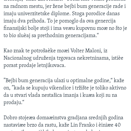
na radnom mestu, jer žene bejbi bum generacije rade i
imaju univerzitetske diplome. Stoga porodice danas
imaju dva prihoda. To je pomoglo da ova genercija
finansijski bolje stoji i ima veæu kupovnu moæ no što je
to bio sluèaj sa prethodnim generacijama.“
Kao znak te potrošaèke moæi Volter Maloni, iz
Nacionalnog udruženja trgovaca nekretninama, istièe
porast prodaje letnjikovaca.
”Bejbi bum generacija ulazi u optimalne godine,“ kaže
on, ”kada se kupuju vikendice i tržište je toliko aktivno
da u stvari vlada nestašica imanja i kuæa koji su na
prodaju.“
Dobro stojeæa domaæinstva gradjana srednjih godina
nastaviæe brzo da rastu, kaže Lin Franko i èiniæe 40