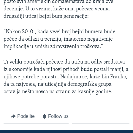
posto svih amerièkih domaæinstava do kraja ove
decenije. U to vreme, kaže ona, poèeæe veoma
drugaèiji uticaj bejbi bum generacije:
”Nakon 2010., kada veæi broj bejbi bumera bude
poèeo da odlazi u penziju, imaæemo negativnije
implikacije u smislu zdravstvenih troškova.“
Ti veliki potrošaèi poèeæe da utièu na odliv sredstava
iz ekonomije kada njihovi prihodi budu postali manji, a
njihove potrebe porastu. Nadajmo se, kaže Lin Franko,
da ta najveæa, najuticajnija demografska grupa
ostavlja nešto novca na stranu za kasnije godine.
Podelite
Follow us