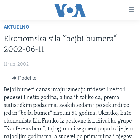
Linkovi
Idi
na
AKTUELNO
glavni
NASLOVNA
sadržaj
Ekonomska sila ”bejbi bumera“ -
RUBRIKE
Idi
2002-06-11
na
TV PROGRAM
AMERIKA
glavnu
11 jun, 2002
BALKAN
OTVORENI STUDIO
navigaciju
Learning English
Idi
Podelite
GLOBALNE TEME
IZ AMERIKE
na
PRATITE NAS
Bejbi bumeri danas imaju izmedju trideset i nešto i
EKONOMIJA
pretragu
pedeset i nešto godina, a ima ih toliko da, prema
NAUKA I TEHNOLOGIJA
statistièkim podacima, svakih sedam i po sekundi po
MEDICINA
jedan ”bejbi bumer“ napuni 50 godina. Ukratko, kaže
Jezici
ekonomista Lin Franko iz poslovne istraživaèke grupe
KULTURA
”Konferens bord“, taj ogromni segment populacije je u
DRUŠTVO
najboljim godinama, a sudeæi po primanjima i njegov