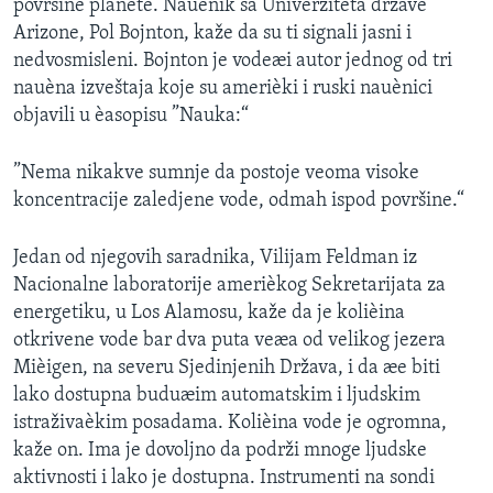
površine planete. Nauènik sa Univerziteta države
SPORT
Arizone, Pol Bojnton, kaže da su ti signali jasni i
nedvosmisleni. Bojnton je vodeæi autor jednog od tri
INTERVJU
nauèna izveštaja koje su amerièki i ruski nauènici
objavili u èasopisu ”Nauka:“
”Nema nikakve sumnje da postoje veoma visoke
koncentracije zaledjene vode, odmah ispod površine.“
Jedan od njegovih saradnika, Vilijam Feldman iz
Nacionalne laboratorije amerièkog Sekretarijata za
energetiku, u Los Alamosu, kaže da je kolièina
otkrivene vode bar dva puta veæa od velikog jezera
Mièigen, na severu Sjedinjenih Država, i da æe biti
lako dostupna buduæim automatskim i ljudskim
istraživaèkim posadama. Kolièina vode je ogromna,
kaže on. Ima je dovoljno da podrži mnoge ljudske
aktivnosti i lako je dostupna. Instrumenti na sondi