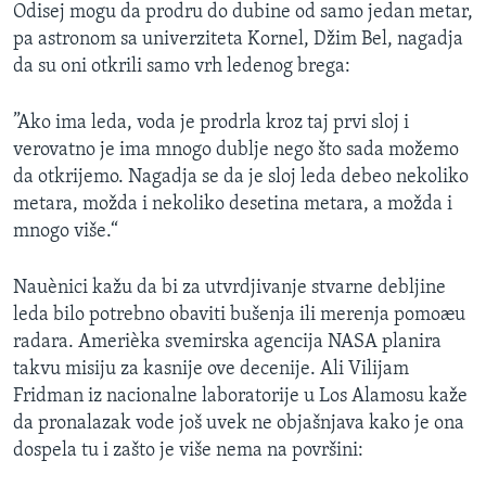
Odisej mogu da prodru do dubine od samo jedan metar,
pa astronom sa univerziteta Kornel, Džim Bel, nagadja
da su oni otkrili samo vrh ledenog brega:
”Ako ima leda, voda je prodrla kroz taj prvi sloj i
verovatno je ima mnogo dublje nego što sada možemo
da otkrijemo. Nagadja se da je sloj leda debeo nekoliko
metara, možda i nekoliko desetina metara, a možda i
mnogo više.“
Nauènici kažu da bi za utvrdjivanje stvarne debljine
leda bilo potrebno obaviti bušenja ili merenja pomoæu
radara. Amerièka svemirska agencija NASA planira
takvu misiju za kasnije ove decenije. Ali Vilijam
Fridman iz nacionalne laboratorije u Los Alamosu kaže
da pronalazak vode još uvek ne objašnjava kako je ona
dospela tu i zašto je više nema na površini: