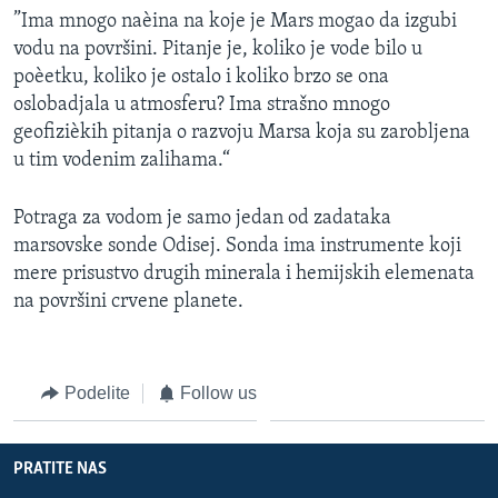
”Ima mnogo naèina na koje je Mars mogao da izgubi
vodu na površini. Pitanje je, koliko je vode bilo u
poèetku, koliko je ostalo i koliko brzo se ona
oslobadjala u atmosferu? Ima strašno mnogo
geofizièkih pitanja o razvoju Marsa koja su zarobljena
u tim vodenim zalihama.“
Potraga za vodom je samo jedan od zadataka
marsovske sonde Odisej. Sonda ima instrumente koji
mere prisustvo drugih minerala i hemijskih elemenata
na površini crvene planete.
Podelite
Follow us
PRATITE NAS