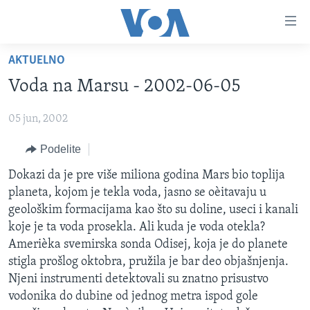
Linkovi
Idi
na
AKTUELNO
glavni
NASLOVNA
sadržaj
Voda na Marsu - 2002-06-05
RUBRIKE
Idi
na
05 jun, 2002
TV PROGRAM
AMERIKA
glavnu
Podelite
BALKAN
OTVORENI STUDIO
navigaciju
Learning English
Idi
GLOBALNE TEME
IZ AMERIKE
Dokazi da je pre više miliona godina Mars bio toplija
na
planeta, kojom je tekla voda, jasno se oèitavaju u
PRATITE NAS
EKONOMIJA
pretragu
geološkim formacijama kao što su doline, useci i kanali
NAUKA I TEHNOLOGIJA
koje je ta voda prosekla. Ali kuda je voda otekla?
Amerièka svemirska sonda Odisej, koja je do planete
MEDICINA
stigla prošlog oktobra, pružila je bar deo objašnjenja.
Jezici
KULTURA
Njeni instrumenti detektovali su znatno prisustvo
vodonika do dubine od jednog metra ispod gole
DRUŠTVO