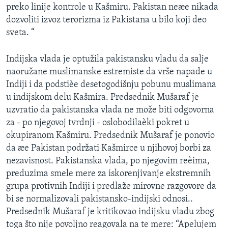
preko linije kontrole u Kašmiru. Pakistan neæe nikada
SPORT
dozvoliti izvoz terorizma iz Pakistana u bilo koji deo
INTERVJU
sveta. “
Indijska vlada je optužila pakistansku vladu da salje
naoružane muslimanske estremiste da vrše napade u
Indiji i da podstièe desetogodišnju pobunu muslimana
u indijskom delu Kašmira. Predsednik Mušaraf je
uzvratio da pakistanska vlada ne može biti odgovorna
za - po njegovoj tvrdnji - oslobodilaèki pokret u
okupiranom Kašmiru. Predsednik Mušaraf je ponovio
da æe Pakistan podržati Kašmirce u njihovoj borbi za
nezavisnost. Pakistanska vlada, po njegovim reèima,
preduzima smele mere za iskorenjivanje ekstremnih
grupa protivnih Indiji i predlaže mirovne razgovore da
bi se normalizovali pakistansko-indijski odnosi..
Predsednik Mušaraf je kritikovao indijsku vladu zbog
toga što nije povoljno reagovala na te mere: “Apelujem