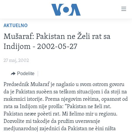
Linkovi
Idi
na
AKTUELNO
glavni
NASLOVNA
sadržaj
Mušaraf: Pakistan ne Želi rat sa
RUBRIKE
Idi
Indijom - 2002-05-27
na
TV PROGRAM
AMERIKA
glavnu
27 maj, 2002
BALKAN
OTVORENI STUDIO
navigaciju
Learning English
Idi
Podelite
GLOBALNE TEME
IZ AMERIKE
na
PRATITE NAS
Predsednik Mušaraf je naglasio u svom ostrom govoru
EKONOMIJA
pretragu
da je Pakistan suoèen sa teškom situacijom i da stoji na
NAUKA I TEHNOLOGIJA
raskrsnici istorije. Prema njegovim reèima, opasnost od
MEDICINA
rata sa Indijom nije prošla: “Pakistan ne želi rat.
Jezici
Pakistan neæe poèeti rat. Mi želimo mir u regionu.
KULTURA
Dozvolite mi takodje da pružim uveravanje
DRUŠTVO
medjunarodnoj zajednici da Pakistan ne èini ništa