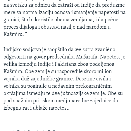
na svetsku zajednicu da zatraži od Indije da preduzme
mere za normalizaciju odnosa i smanjenje napetosti na
granici, što bi koristilo obema zemljama, i da poène
proces dijaloga i obustavi nasilje nad narodom u
Kašmiru. “
Indijsko vodjstvo je saopštilo da æe sutra zvanièno
odgovoriti na govor predsednika Mušarafa. Napetost je
velika izmedju Indije i Pakistana zbog podeljenog
Kašmira. Obe zemlje su rasporedile skoro milion
vojnika duž zajednièke granice. Desetine civila i
vojnika su poginule u nedavnim prekograniènim
okršajima izmedju te dve južnoazijske zemlje. Obe su
pod snažnim pritiskom medjunarodne zajednice da
izbegnu rat i ublaže napetost.