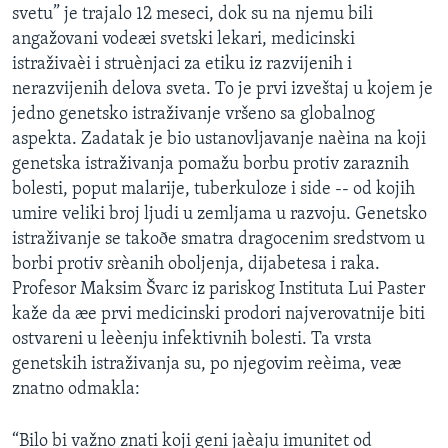
svetu” je trajalo 12 meseci, dok su na njemu bili
SPORT
angažovani vodeæi svetski lekari, medicinski
INTERVJU
istraživaèi i struènjaci za etiku iz razvijenih i
nerazvijenih delova sveta. To je prvi izveštaj u kojem je
jedno genetsko istraživanje vršeno sa globalnog
aspekta. Zadatak je bio ustanovljavanje naèina na koji
genetska istraživanja pomažu borbu protiv zaraznih
bolesti, poput malarije, tuberkuloze i side -- od kojih
umire veliki broj ljudi u zemljama u razvoju. Genetsko
istraživanje se takoðe smatra dragocenim sredstvom u
borbi protiv srèanih oboljenja, dijabetesa i raka.
Profesor Maksim Švarc iz pariskog Instituta Lui Paster
kaže da æe prvi medicinski prodori najverovatnije biti
ostvareni u leèenju infektivnih bolesti. Ta vrsta
genetskih istraživanja su, po njegovim reèima, veæ
znatno odmakla:
“Bilo bi važno znati koji geni jaèaju imunitet od