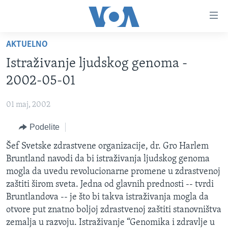
Linkovi
Idi
na
AKTUELNO
glavni
NASLOVNA
sadržaj
Istraživanje ljudskog genoma -
RUBRIKE
Idi
2002-05-01
na
TV PROGRAM
AMERIKA
glavnu
01 maj, 2002
BALKAN
OTVORENI STUDIO
navigaciju
Learning English
Idi
Podelite
GLOBALNE TEME
IZ AMERIKE
na
PRATITE NAS
Šef Svetske zdrastvene organizacije, dr. Gro Harlem
EKONOMIJA
pretragu
Bruntland navodi da bi istraživanja ljudskog genoma
NAUKA I TEHNOLOGIJA
mogla da uvedu revolucionarne promene u zdrastvenoj
MEDICINA
zaštiti širom sveta. Jedna od glavnih prednosti -- tvrdi
Jezici
Bruntlandova -- je što bi takva istraživanja mogla da
KULTURA
otvore put znatno boljoj zdrastvenoj zaštiti stanovništva
DRUŠTVO
zemalja u razvoju. Istraživanje “Genomika i zdravlje u