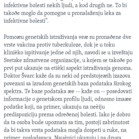
infektivne bolesti nekih ljudi, a kod drugih ne. To bi
takoðe moglo da pomogne u pronalaženju leka za
infektivne bolesti”.
Pomoæu genetskih istraživanja veæ su pronaðene dve
vrste vakcina protiv tuberkuloze, dok je u toku
klinièko ispitivanje jedne od njih, navodi se u izveštaju
Svetske zdrastvene organizacije, u kojem se takoðe po
prvi put ukazuje na etièki aspekt istraživanja genoma.
Doktor Švarc kaže da su neki od predstojeæih izazova
povezani sa izradom genetskih baza podataka širokog
spektra. Te baze podataka æe -- kaže on -- posedovati
informacije o genetskom profilu ljudi, odnosno imaæe
podatke koji, na primer, ukazuju na neèiju
predispoziciju prema odreðenoj bolesti. Iako je dobro
da ta osoba bude upoznata sa tim, postoji zabrinutost
da bi takva vrsta podataka mogla dospeti u ruke, na
primer, poslodavaca. Nauènici ukazuju i na druga