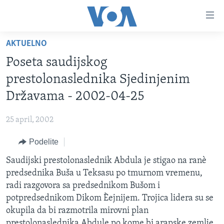
Linkovi
Idi
na
AKTUELNO
glavni
NASLOVNA
sadržaj
Poseta saudijskog
RUBRIKE
Idi
prestolonaslednika Sjedinjenim
na
TV PROGRAM
AMERIKA
Državama - 2002-04-25
glavnu
BALKAN
OTVORENI STUDIO
navigaciju
Learning English
25 april, 2002
Idi
GLOBALNE TEME
IZ AMERIKE
na
Podelite
PRATITE NAS
EKONOMIJA
pretragu
Saudijski prestolonaslednik Abdula je stigao na ranè
NAUKA I TEHNOLOGIJA
predsednika Buša u Teksasu po tmurnom vremenu,
MEDICINA
radi razgovora sa predsednikom Bušom i
Jezici
potpredsednikom Dikom Èejnijem. Trojica lidera su se
KULTURA
okupila da bi razmotrila mirovni plan
DRUŠTVO
prestolonaslednika Abdule po kome bi arapske zemlje