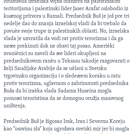
obustavila izraelska vojna ofanziva na palestinskim
teritorijama i palestinski lider Jaser Arafat oslobodio iz
kuænog pritvora u Ramali. Predsednik Buš je još pre tri
nedelje dao do znanja izraelskoj vladi da bi trebalo da
povuèe svoje trupe iz palestinskih oblasti. No, izraelska
vlada je uzvratila da vodi rat protiv terorizma i da ga
neæe prekinuti dok ne obavi taj posao. Amerièki
zvaniènici su naveli da æe lideri okupljeni na
predsednikovom ranèu u Teksasu takodje razgovarati o
želji Saudijske Arabije da se uèlani u Svetsku
trgovinsku organizaciju i o sledeæem koraku u ratu
protiv terorizma, uglavnom o zabrinutosti predsednika
Buša da bi iraèka vlada Sadama Huseina mogla
pomoæi teroristima da se domognu oružja masovnog
uništenja.
Predsednik Buš je žigosao Irak, Iran i Severnu Koreju
kao “osovinu zla“ koja ugrožava svetski mir jer bi mogla