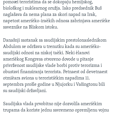
pomoæi teroristima da se dokopaju hemijskog,
biološkog i nuklearnog oružja. Iako predsednik Buš
naglašava da nema plana za skori napad na Irak,
napetost amerièko-iraèkih odnosa zabrinjava amerièke
saveznike na Bliskom istoku.
Današnji sastanak sa saudijskim prestolonaslednikom
Abdulom se održava u trenutku kada su amerièko-
saudijski odnosi na niskoj taèki. Neki èlanovi
amerièkog Kongresa otvoreno dovode u pitanje
privrženost saudijske vlade borbi protiv terorizma i
obustavi finansiranja terorista. Petnaest od devetnaest
otmièara aviona u teroristièkim napadima 11.
septembra prošle godine u Njujorku i Vašingtonu bili
su saudijski državljani.
Saudijska vlada prvobitno nije dozvolila amerièkim
trupama da koriste jednu savremeno opremljenu vojnu