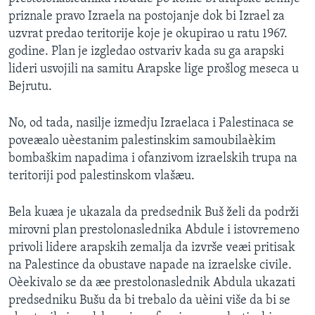
SPORT
priznale pravo Izraela na postojanje dok bi Izrael za
uzvrat predao teritorije koje je okupirao u ratu 1967.
INTERVJU
godine. Plan je izgledao ostvariv kada su ga arapski
lideri usvojili na samitu Arapske lige prošlog meseca u
Bejrutu.
No, od tada, nasilje izmedju Izraelaca i Palestinaca se
poveæalo uèestanim palestinskim samoubilaèkim
bombaškim napadima i ofanzivom izraelskih trupa na
teritoriji pod palestinskom vlašæu.
Bela kuæa je ukazala da predsednik Buš želi da podrži
mirovni plan prestolonaslednika Abdule i istovremeno
privoli lidere arapskih zemalja da izvrše veæi pritisak
na Palestince da obustave napade na izraelske civile.
Oèekivalo se da æe prestolonaslednik Abdula ukazati
predsedniku Bušu da bi trebalo da uèini više da bi se