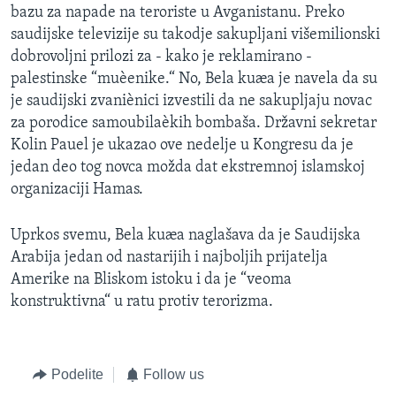
bazu za napade na teroriste u Avganistanu. Preko
saudijske televizije su takodje sakupljani višemilionski
dobrovoljni prilozi za - kako je reklamirano -
palestinske “muèenike.“ No, Bela kuæa je navela da su
je saudijski zvaniènici izvestili da ne sakupljaju novac
za porodice samoubilaèkih bombaša. Državni sekretar
Kolin Pauel je ukazao ove nedelje u Kongresu da je
jedan deo tog novca možda dat ekstremnoj islamskoj
organizaciji Hamas.
Uprkos svemu, Bela kuæa naglašava da je Saudijska
Arabija jedan od nastarijih i najboljih prijatelja
Amerike na Bliskom istoku i da je “veoma
konstruktivna“ u ratu protiv terorizma.
Podelite
Follow us