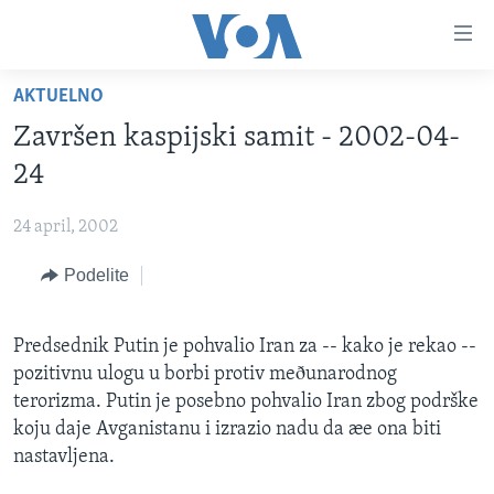
Linkovi
Idi
na
AKTUELNO
glavni
NASLOVNA
sadržaj
Završen kaspijski samit - 2002-04-
RUBRIKE
Idi
24
na
TV PROGRAM
AMERIKA
glavnu
24 april, 2002
BALKAN
OTVORENI STUDIO
navigaciju
Learning English
Idi
Podelite
GLOBALNE TEME
IZ AMERIKE
na
PRATITE NAS
EKONOMIJA
pretragu
Predsednik Putin je pohvalio Iran za -- kako je rekao --
NAUKA I TEHNOLOGIJA
pozitivnu ulogu u borbi protiv meðunarodnog
MEDICINA
terorizma. Putin je posebno pohvalio Iran zbog podrške
Jezici
koju daje Avganistanu i izrazio nadu da æe ona biti
KULTURA
nastavljena.
DRUŠTVO