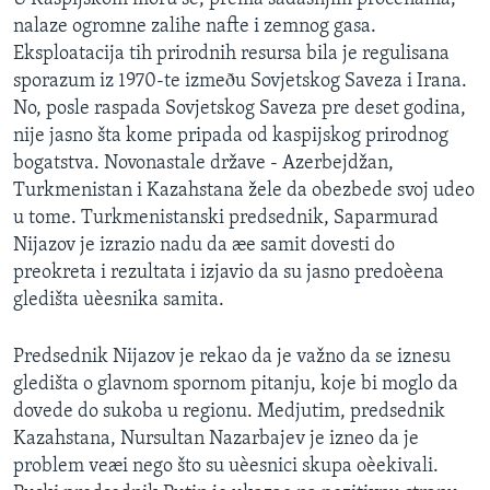
nalaze ogromne zalihe nafte i zemnog gasa.
Eksploatacija tih prirodnih resursa bila je regulisana
sporazum iz 1970-te izmeðu Sovjetskog Saveza i Irana.
No, posle raspada Sovjetskog Saveza pre deset godina,
nije jasno šta kome pripada od kaspijskog prirodnog
bogatstva. Novonastale države - Azerbejdžan,
Turkmenistan i Kazahstana žele da obezbede svoj udeo
u tome. Turkmenistanski predsednik, Saparmurad
Nijazov je izrazio nadu da æe samit dovesti do
preokreta i rezultata i izjavio da su jasno predoèena
gledišta uèesnika samita.
Predsednik Nijazov je rekao da je važno da se iznesu
gledišta o glavnom spornom pitanju, koje bi moglo da
dovede do sukoba u regionu. Medjutim, predsednik
Kazahstana, Nursultan Nazarbajev je izneo da je
problem veæi nego što su uèesnici skupa oèekivali.