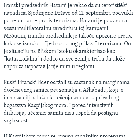
Iranski predsednik Hatami je rekao da su teroristièki
SPORT
napadi na Sjedinjene Države od 11. septembra podvukli
INTERVJU
potrebu borbe protiv terorizma. Hatami je pozvao na
veæu multilateralnu saradnju u toj kampanji.
Meðutim, iranski predsednik je takoðe upozorio protiv,
kako se izrazio -- “jednostranog prilaza” terorizmu. On
je situaciju na Bliskom Istoku okarakterisao kao
“katastrofalnu” i dodao da sve zemlje treba da ulože
napor za uspostavljanje mira u regionu.
Ruski i iranski lider održali su sastanak na marginama
dvodnevnog samita pet zemalja u Ašhabadu, koji je
imao za cilj nalaženja rešenja za deobu prirodnog
bogatstva Kaspijskog mora. I pored intenzivnih
diskusija, uèesnici samita nisu uspeli da postignu
saglasnost.
U Kaspijskom moru se, prema sadašnjim procenama,