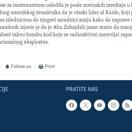
se sa inostranstvom usledila je posle novinskih izveštaja u
ednog amerièkog zvaniènika da je visoki lider al Kaide, koji
ao islednicima da njegovi saradnici znaju kako da naprave
aniènik izjavio je da je Abu Zubajdah jasno stavio do znan
bavi takvu bombu kod koje se radioaktivni materijal rapsr
ionalnog eksploziva.
Follow us
Print
IJE
PRATITE NAS