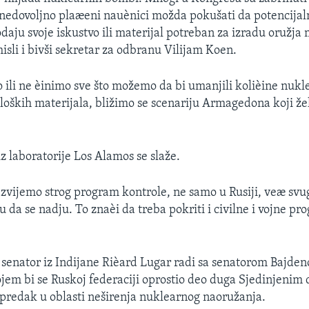
 nedovoljno plaæeni nauènici možda pokušati da potencija
odaju svoje iskustvo ili materijal potreban za izradu oružj
isli i bivši sekretar za odbranu Vilijam Koen.
ili ne èinimo sve što možemo da bi umanjili kolièine nukl
oloških materijala, bližimo se scenariju Armagedona koji ž
z laboratorije Los Alamos se slaže.
vijemo strog program kontrole, ne samo u Rusiji, veæ svu
 da se nadju. To znaèi da treba pokriti i civilne i vojne p
senator iz Indijane Rièard Lugar radi sa senatorom Bajde
jem bi se Ruskoj federaciji oprostio deo duga Sjedinjenim
redak u oblasti neširenja nuklearnog naoružanja.