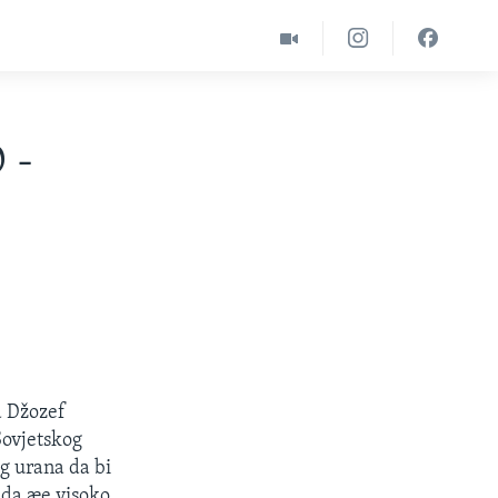
 -
a Džozef
 Sovjetskog
g urana da bi
 da æe visoko