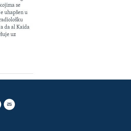
 kojima se
 je uhapšen u
 radiološku
ja da al Kaida
šuje uz