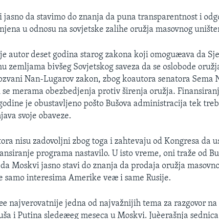
 jasno da stavimo do znanja da puna transparentnost i od
jena u odnosu na sovjetske zalihe oružja masovnog unište
je autor deset godina starog zakona koji omoguæava da Sj
u zemljama bivšeg Sovjetskog saveza da se oslobode oruž
kozvani Nan-Lugarov zakon, zbog koautora senatora Sema 
i se merama obezbedjenja protiv širenja oružja. Finansiran
odine je obustavljeno pošto Bušova administracija tek treb
njava svoje obaveze.
ora nisu zadovoljni zbog toga i zahtevaju od Kongresa da u
nansiranje programa nastavilo. U isto vreme, oni traže od B
 da Moskvi jasno stavi do znanja da prodaja oružja masovn
ne samo interesima Amerike veæ i same Rusije.
æe najverovatnije jedna od najvažnijih tema za razgovor na
ša i Putina sledeæeg meseca u Moskvi. Juèerašnja sednica