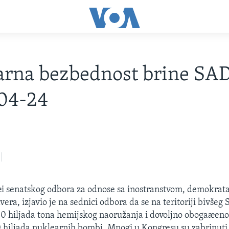
rna bezbednost brine SAD
04-24
i senatskog odbora za odnose sa inostranstvom, demokrat
vera, izjavio je na sednici odbora da se na teritoriji bivšeg
40 hiljada tona hemijskog naoružanja i dovoljno obogaæeno
0 hiljada nuklearnih bombi. Mnogi u Kongresu su zabrinuti