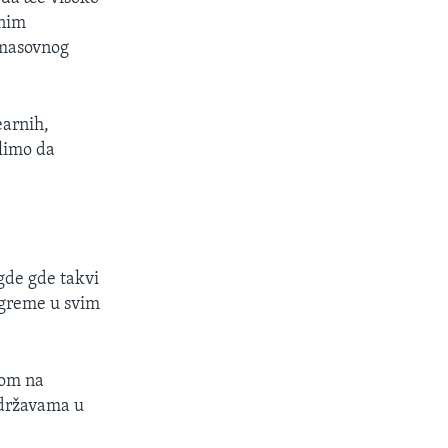
lnim
a masovnog
earnih,
elimo da
gde gde takvi
rogreme u svim
nom na
 državama u