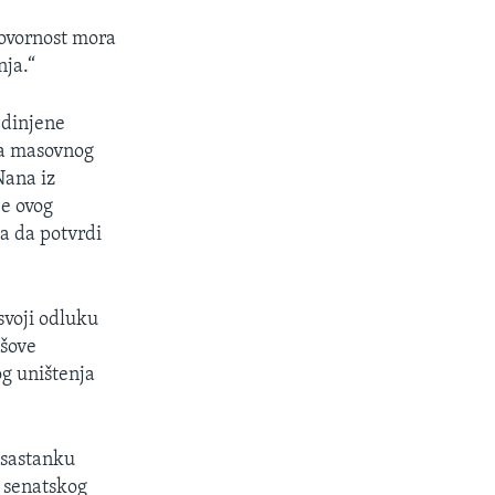
govornost mora
nja.“
edinjene
ja masovnog
Nana iz
je ovog
a da potvrdi
svoji odluku
ušove
og uništenja
 sastanku
 senatskog