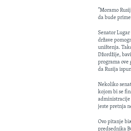
”Moramo Rusiji
da bude primen
Senator Lugar 
države pomogn
uništenja. Ta
Džordžije, bav
programa ove g
da Rusija ispu
Nekoliko senat
kojom bi se fi
administracije
jeste pretnja 
Ovo pitanje bi
predsednika Bu