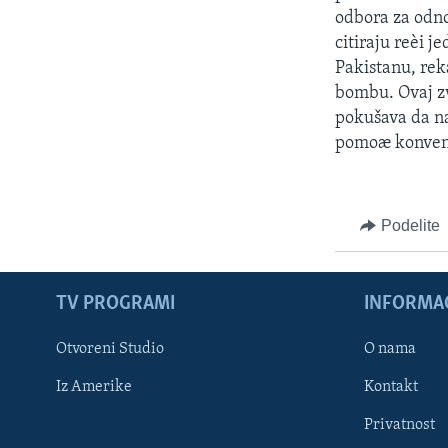
odbora za odno
citiraju reèi j
Pakistanu, rek
bombu. Ovaj zv
pokušava da na
pomoæ konvenc
Podelite
TV PROGRAMI
INFORMAC
Otvoreni Studio
O nama
Iz Amerike
Kontakt
Privatnost