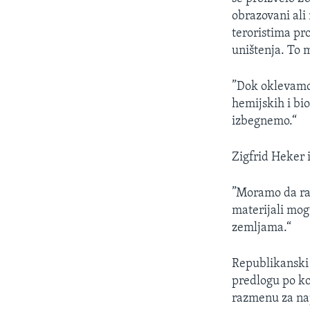
SPORT
obrazovani ali
INTERVJU
teroristima pr
uništenja. To m
”Dok oklevamo 
hemijskih i bi
izbegnemo.“
Zigfrid Heker i
”Moramo da raz
materijali mogu
zemljama.“
Republikanski 
predlogu po ko
razmenu za nap