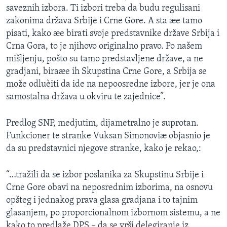
saveznih izbora. Ti izbori treba da budu regulisani
SPORT
zakonima država Srbije i Crne Gore. A sta æe tamo
INTERVJU
pisati, kako æe birati svoje predstavnike države Srbija i
Crna Gora, to je njihovo originalno pravo. Po našem
mišljenju, pošto su tamo predstavljene države, a ne
gradjani, biraæe ih Skupstina Crne Gore, a Srbija se
može odluèiti da ide na nepoosredne izbore, jer je ona
samostalna država u okviru te zajednice”.
Predlog SNP, medjutim, dijametralno je suprotan.
Funkcioner te stranke Vuksan Simonoviæ objasnio je
da su predstavnici njegove stranke, kako je rekao,:
“…tražili da se izbor poslanika za Skupstinu Srbije i
Crne Gore obavi na neposrednim izborima, na osnovu
opšteg i jednakog prava glasa gradjana i to tajnim
glasanjem, po proporcionalnom izbornom sistemu, a ne
kako to predlaže DPS – da se vrši delegiranje iz