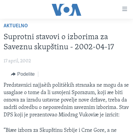
Linkovi
Idi
na
AKTUELNO
glavni
NASLOVNA
sadržaj
Suprotni stavovi o izborima za
RUBRIKE
Idi
Saveznu skupštinu - 2002-04-17
na
TV PROGRAM
AMERIKA
glavnu
17 april, 2002
BALKAN
OTVORENI STUDIO
navigaciju
Learning English
Idi
Podelite
GLOBALNE TEME
IZ AMERIKE
na
PRATITE NAS
Predstavnici najjaèih politièkih stranaka ne mogu da se
EKONOMIJA
pretragu
usaglase o tome da li usvojeni Sporazum, koji æe biti
NAUKA I TEHNOLOGIJA
osnova za izradu ustavne povelje nove države, treba da
MEDICINA
sadrži odredbu o neposrednim saveznim izborima. Stav
Jezici
DPS koji je prezentovao Miodrag Vukoviæ je izricit:
KULTURA
DRUŠTVO
“Biæe izbora za Skupštinu Srbije i Crne Gore, a ne