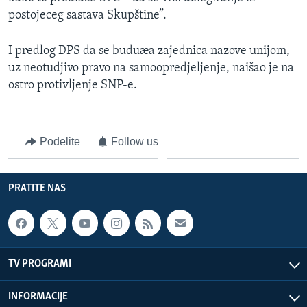
postojeceg sastava Skupštine”.
I predlog DPS da se buduæa zajednica nazove unijom,
uz neotudjivo pravo na samoopredjeljenje, naišao je na
ostro protivljenje SNP-e.
Podelite
Follow us
PRATITE NAS
TV PROGRAMI
INFORMACIJE