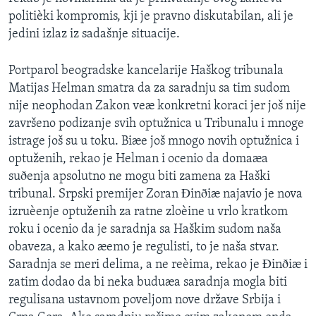
SPORT
politièki kompromis, kji je pravno diskutabilan, ali je
jedini izlaz iz sadašnje situacije.
INTERVJU
Portparol beogradske kancelarije Haškog tribunala
Matijas Helman smatra da za saradnju sa tim sudom
nije neophodan Zakon veæ konkretni koraci jer još nije
završeno podizanje svih optužnica u Tribunalu i mnoge
istrage još su u toku. Biæe još mnogo novih optužnica i
optuženih, rekao je Helman i ocenio da domaæa
suðenja apsolutno ne mogu biti zamena za Haški
tribunal. Srpski premijer Zoran Ðinðiæ najavio je nova
izruèenje optuženih za ratne zloèine u vrlo kratkom
roku i ocenio da je saradnja sa Haškim sudom naša
obaveza, a kako æemo je regulisti, to je naša stvar.
Saradnja se meri delima, a ne reèima, rekao je Ðinðiæ i
zatim dodao da bi neka buduæa saradnja mogla biti
regulisana ustavnom poveljom nove države Srbija i