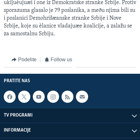
ukljuèujuæi i one iz Demokratske stranke Srbije. Protiv
sporazuma glasalo je 79 poslanika, a meðu njima bili su
i poslanici Demohrišæanske stranke Srbije i Nove
Srbije, koje su èlanice vladajuæe koalicije, a zalažu se
za samostalnu Srbiju.
Podelite
Follow us
PRATITE NAS
TV PROGRAMI
INFORMACIJE