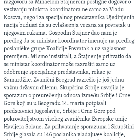
razgovoru sa Mihaelom Štajnerom postigne dogovor o
vezivanju ministra koordinatora ne samo za Vladu
Kosova, nego i za specijalnog predstavnika Ujedinjenih
nacija buduæi da su ovlašæenja vezana za povratak u
njegovim rukama. Gospodin Štajner dao nam je
predlog da se ministar koordinator imenuje na predlog
poslanièke grupe Koalicije Povratak a uz saglasnost
premijera. Mi smo insistirali, a Štajner je prihvatio da
se ministar koordinator može razrešiti samo uz
odobrenje specijalnog predstavnika, rekao je
Samardžiæ. Zvanièni Beograd razrešio je još jednu
važnu državnu dilemu. Skupština Srbije usvojila je
sporazum o preureðenju odnosa izmeðu Srbije i Crne
Gore koji su u Beogradu 14. marta potpisali
predstavnici Jugoslavije, Srbije i Crne Gore pod
pokroviteljstvom visokog zvaniènika Evropske unije
Havijera Solane. Za prihvatanje sporazuma i Skupštini
Srbije glasala su 146 poslanika vladajuæe koalicije,