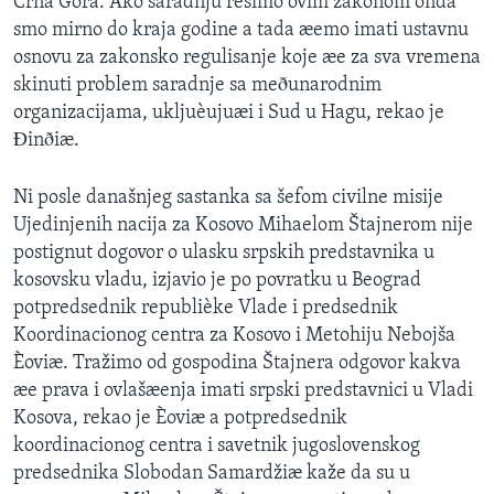
Crna Gora. Ako saradnju rešimo ovim zakonom onda
smo mirno do kraja godine a tada æemo imati ustavnu
osnovu za zakonsko regulisanje koje æe za sva vremena
skinuti problem saradnje sa meðunarodnim
organizacijama, ukljuèujuæi i Sud u Hagu, rekao je
Ðinðiæ.
Ni posle današnjeg sastanka sa šefom civilne misije
Ujedinjenih nacija za Kosovo Mihaelom Štajnerom nije
postignut dogovor o ulasku srpskih predstavnika u
kosovsku vladu, izjavio je po povratku u Beograd
potpredsednik republièke Vlade i predsednik
Koordinacionog centra za Kosovo i Metohiju Nebojša
Èoviæ. Tražimo od gospodina Štajnera odgovor kakva
æe prava i ovlašæenja imati srpski predstavnici u Vladi
Kosova, rekao je Èoviæ a potpredsednik
koordinacionog centra i savetnik jugoslovenskog
predsednika Slobodan Samardžiæ kaže da su u