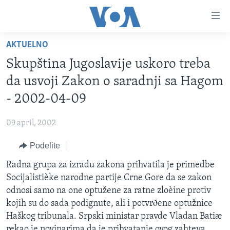
Linkovi
Idi
na
AKTUELNO
glavni
NASLOVNA
sadržaj
Skupština Jugoslavije uskoro treba
RUBRIKE
Idi
da usvoji Zakon o saradnji sa Hagom
na
TV PROGRAM
AMERIKA
- 2002-04-09
glavnu
BALKAN
OTVORENI STUDIO
navigaciju
Learning English
09 april, 2002
Idi
GLOBALNE TEME
IZ AMERIKE
na
Podelite
PRATITE NAS
EKONOMIJA
pretragu
Radna grupa za izradu zakona prihvatila je primedbe
NAUKA I TEHNOLOGIJA
Socijalistièke narodne partije Crne Gore da se zakon
MEDICINA
odnosi samo na one optužene za ratne zloèine protiv
Jezici
kojih su do sada podignute, ali i potvrðene optužnice
KULTURA
Haškog tribunala. Srpski ministar pravde Vladan Batiæ
DRUŠTVO
rekao je novinarima da je prihvatanje ovog zahteva