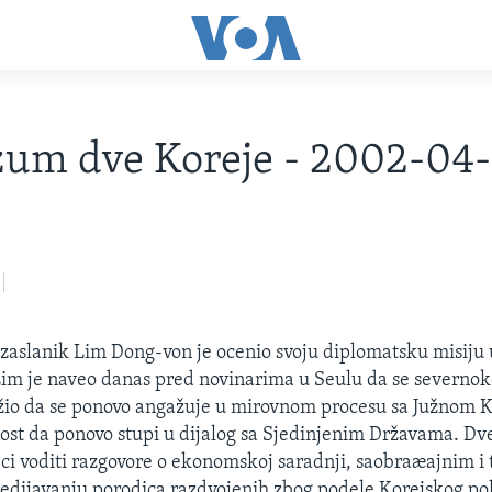
zum dve Koreje - 2002-04
izaslanik Lim Dong-von je ocenio svoju diplomatsku misiju
im je naveo danas pred novinarima u Seulu da se severnoko
ožio da se ponovo angažuje u mirovnom procesu sa Južnom 
ost da ponovo stupi u dijalog sa Sjedinjenim Državama. Dv
i voditi razgovore o ekonomskoj saradnji, saobraæajnim i 
jedijavanju porodica razdvojenih zbog podele Korejskog po