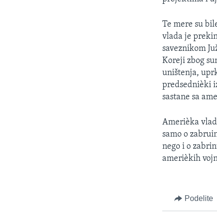
SPORT
INTERVJU
Te mere su bil
vlada je preki
saveznikom Juž
Koreji zbog su
uništenja, upr
predsednièki i
sastane sa am
Amerièka vlada
samo o zabrui
nego i o zabri
amerièkih vojn
Podelite