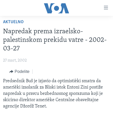
Linkovi
Idi
na
AKTUELNO
glavni
NASLOVNA
sadržaj
Napredak prema izraelsko-
RUBRIKE
Idi
palestinskom prekidu vatre - 2002-
na
TV PROGRAM
AMERIKA
03-27
glavnu
BALKAN
OTVORENI STUDIO
navigaciju
Learning English
27 mart, 2002
Idi
GLOBALNE TEME
IZ AMERIKE
na
Podelite
PRATITE NAS
EKONOMIJA
pretragu
Predsednik Buš je izjavio da optimistièki smatra da
NAUKA I TEHNOLOGIJA
amerièki izaslanik za Bliski istok Entoni Zini postiže
MEDICINA
napredak u pravcu bezbednosnog sporazuma koji je
Jezici
skicirao direktor amerièke Centralne obaveštajne
KULTURA
agencije Džordž Tenet.
DRUŠTVO