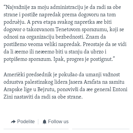
SPORT
“Najvažnije za moju administraciju je da radi sa obe
strane i postiže napredak prema dogovoru na tom
INTERVJU
podruèju. A prva etapa svakog napretka æe biti
dogovor o takozvanom Tenetovom sporazumu, koji se
odnosi na organizaciju bezbednosti. Znam da
postižemo veoma veliki napredak. Preostaje da se vidi
da li æemo ili neæemo biti u stanju da ubrzo i
potpišemo sporazum. Ipak, progres je postignut.”
Amerièki predsednik je pokušao da umanji važnost
odsustva palestinskog lidera Jasera Arafata na samitu
Arapske lige u Bejrutu, ponovivši da æe general Entoni
Zini nastaviti da radi sa obe strane.
Podelite
Follow us