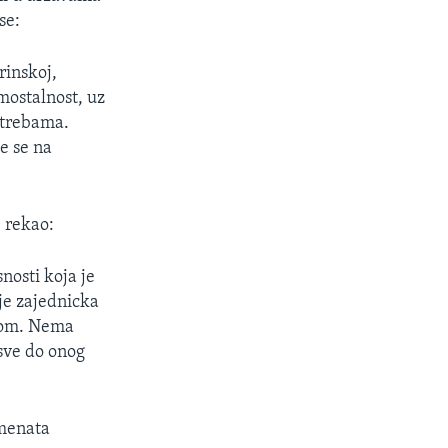
se:
rinskoj,
amostalnost, uz
otrebama.
e se na
 rekao:
nosti koja je
 je zajednicka
etom. Nema
sve do onog
emenata