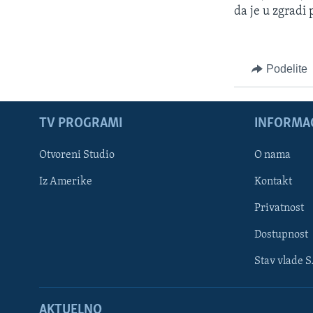
da je u zgrad
Podelite
TV PROGRAMI
INFORMAC
Otvoreni Studio
O nama
Iz Amerike
Kontakt
Privatnost
Dostupnost
Stav vlade 
Learning English
AKTUELNO
PRATITE NAS