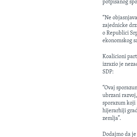
potpisanog sp
“Ne objasnjavat
zajednicke drz
o Republici Srp
ekonomskog sad
Koalicioni par
izrazio je nez
SDP:
“Ovaj sporazu
ubrzani razvoj
sporazum koji n
hijerarhiji gra
zemlja”.
Dodajmo da je 