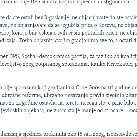
orazuma koje DPS smatra svojim najvecim dostignucima:
e da ste ostali bez Jugoslavije, ne objasnjavate da ste ostak
ave, ne objasnjavate da se izgubila prica o Kosovu, ne obja
skoj koja je bila oslonac svih vasih politickih prica, ne obj
rzaja. Treba objasniti svojim gradjanima sve to, a ostati d
tner DPS, Socijal-demokratska partija, za razliku od koalici
adovoljstvo zbog potpisanog sporazuma. Ranko Krivokapic, 
m nije sporazum koji gradjanima Crne Gore na tri godine 
, ubrzane reforme, ubrzano rjesavanje pravih zivotnih pitan
as za tri godine ostavlja na teretu necega sto je prije bilo s
djevinskih objekata, ne znam sta je manje od stracare – moz
danasnja sjednica prekinuta oko 15 sati zbog, ispostavilo se