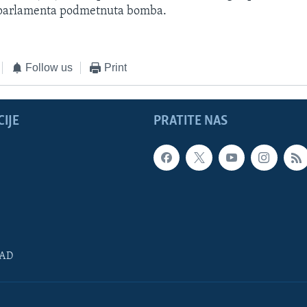
i parlamenta podmetnuta bomba.
Follow us
Print
IJE
PRATITE NAS
SAD