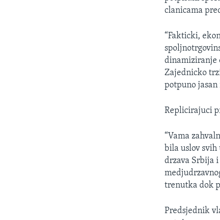
SPORT
clanicama pre
INTERVJU
“Fakticki, eko
spoljnotrgovins
dinamiziranje
Zajednicko trz
potpuno jasan 
Replicirajuci 
“Vama zahvalno
bila uslov svih
drzava Srbija
medjudrzavnog 
trenutka dok p
Predsjednik vl