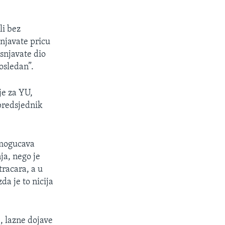
li bez
snjavate pricu
asnjavate dio
osledan”.
je za YU,
predsjednik
omogucava
ja, nego je
tracara, a u
da je to nicija
, lazne dojave