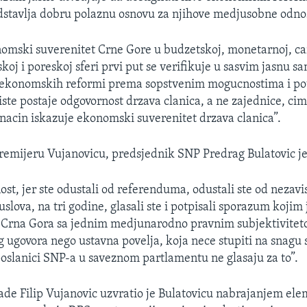
dstavlja dobru polaznu osnovu za njihove medjusobne odno
nomski suverenitet Crne Gore u budzetskoj, monetarnoj, ca
koj i poreskoj sferi prvi put se verifikuje u sasvim jasnu s
 ekonomskih reformi prema sopstvenim mogucnostima i p
iste postaje odgovornost drzava clanica, a ne zajednice, cim
nacin iskazuje ekonomski suverenitet drzava clanica”.
premijeru Vujanovicu, predsjednik SNP Predrag Bulatovic je
st, jer ste odustali od referenduma, odustali ste od nezavis
 uslova, na tri godine, glasali ste i potpisali sporazum kojim
 i Crna Gora sa jednim medjunarodno pravnim subjektivit
ugovora nego ustavna povelja, koja nece stupiti na snagu 
oslanici SNP-a u saveznom partlamentu ne glasaju za to”.
ade Filip Vujanovic uzvratio je Bulatovicu nabrajanjem el