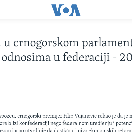
 u crnogorskom parlamen
odnosima u federaciji - 2
ozeu, crnogorski premijer Filip Vujanovic rekao je da je 
Gore blizi konfederaciji nego federalnom uredjenju i potenc
azum jasno utvrdjuje da dostignuti nivo ekonomskih refor