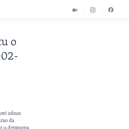
tu o
002-
novi odnos
irao da
mi u drzavama