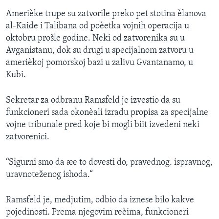
Amerièke trupe su zatvorile preko pet stotina èlanova
al-Kaide i Talibana od poèetka vojnih operacija u
oktobru prošle godine. Neki od zatvorenika su u
Avganistanu, dok su drugi u specijalnom zatvoru u
amerièkoj pomorskoj bazi u zalivu Gvantanamo, u
Kubi.
Sekretar za odbranu Ramsfeld je izvestio da su
funkcioneri sada okonèali izradu propisa za specijalne
vojne tribunale pred koje bi mogli biit izvedeni neki
zatvorenici.
“Sigurni smo da æe to dovesti do, pravednog. ispravnog,
uravnoteženog ishoda.“
Ramsfeld je, medjutim, odbio da iznese bilo kakve
pojedinosti. Prema njegovim reèima, funkcioneri