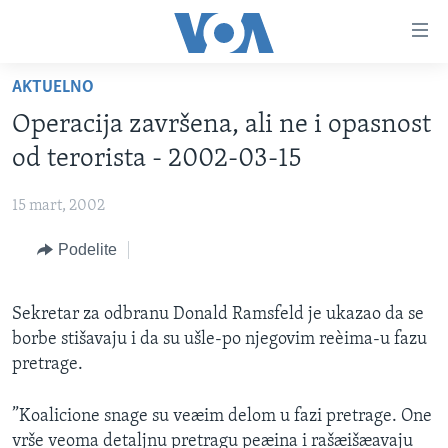
Linkovi
Idi
na
AKTUELNO
glavni
NASLOVNA
sadržaj
Operacija završena, ali ne i opasnost
RUBRIKE
Idi
od terorista - 2002-03-15
na
TV PROGRAM
AMERIKA
glavnu
15 mart, 2002
BALKAN
OTVORENI STUDIO
navigaciju
Learning English
Idi
Podelite
GLOBALNE TEME
IZ AMERIKE
na
PRATITE NAS
EKONOMIJA
pretragu
Sekretar za odbranu Donald Ramsfeld je ukazao da se
NAUKA I TEHNOLOGIJA
borbe stišavaju i da su ušle-po njegovim reèima-u fazu
MEDICINA
pretrage.
Jezici
KULTURA
”Koalicione snage su veæim delom u fazi pretrage. One
DRUŠTVO
vrše veoma detaljnu pretragu peæina i rašæišæavaju