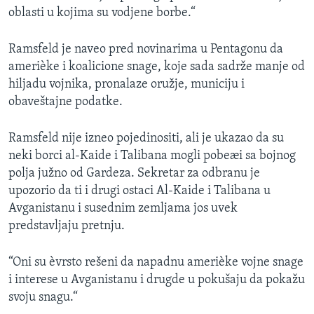
oblasti u kojima su vodjene borbe.“
SPORT
INTERVJU
Ramsfeld je naveo pred novinarima u Pentagonu da
amerièke i koalicione snage, koje sada sadrže manje od
hiljadu vojnika, pronalaze oružje, municiju i
obaveštajne podatke.
Ramsfeld nije izneo pojedinositi, ali je ukazao da su
neki borci al-Kaide i Talibana mogli pobeæi sa bojnog
polja južno od Gardeza. Sekretar za odbranu je
upozorio da ti i drugi ostaci Al-Kaide i Talibana u
Avganistanu i susednim zemljama jos uvek
predstavljaju pretnju.
“Oni su èvrsto rešeni da napadnu amerièke vojne snage
i interese u Avganistanu i drugde u pokušaju da pokažu
svoju snagu.“