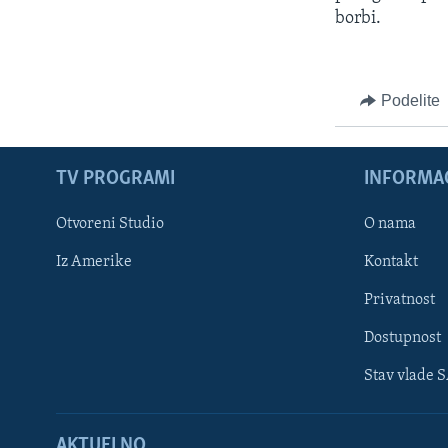
borbi.
Podelite
TV PROGRAMI
INFORMAC
Otvoreni Studio
O nama
Iz Amerike
Kontakt
Privatnost
Dostupnost
Stav vlade 
Learning English
AKTUELNO
PRATITE NAS