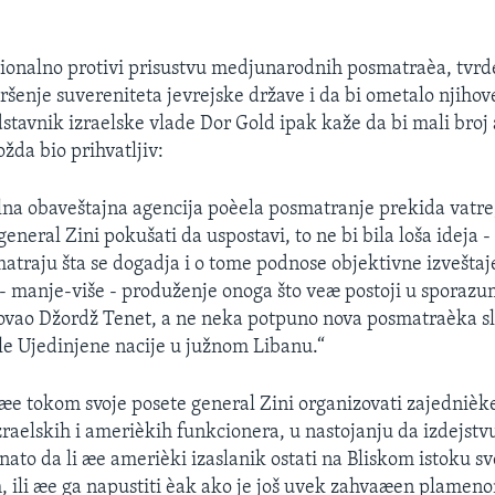
icionalno protivi prisustvu medjunarodnih posmatraèa, tvrd
kršenje suvereniteta jevrejske države i da bi ometalo njihov
dstavnik izraelske vlade Dor Gold ipak kaže da bi mali bro
da bio prihvatljiv:
lna obaveštajna agencija poèela posmatranje prekida vatre,
eneral Zini pokušati da uspostavi, to ne bi bila loša ideja -
atraju šta se dogadja i o tome podnose objektivne izveštaj
je - manje-više - produženje onoga što veæ postoji u sporaz
tvovao Džordž Tenet, a ne neka potpuno nova posmatraèka s
e Ujedinjene nacije u južnom Libanu.“
æe tokom svoje posete general Zini organizovati zajednièk
izraelskih i amerièkih funkcionera, u nastojanju da izdejstv
nato da li æe amerièki izaslanik ostati na Bliskom istoku s
, ili æe ga napustiti èak ako je još uvek zahvaæen plame