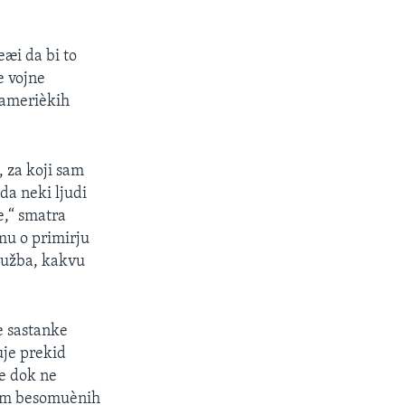
eæi da bi to
e vojne
j amerièkih
 za koji sam
 da neki ljudi
e,“ smatra
umu o primirju
lužba, kakvu
e sastanke
uje prekid
ve dok ne
nom besomuènih