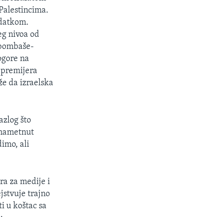
 Palestincima.
adatkom.
eg nivoa od
 bombaše-
ogore na
g premijera
že da izraelska
azlog što
 nametnut
imo, ali
ra za medije i
jstvuje trajno
i u koštac sa