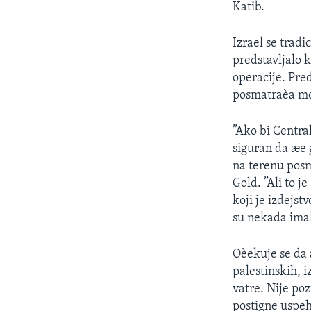
Katib.
Izrael se trad
predstavljalo 
operacije. Pre
posmatraèa mož
”Ako bi Centra
siguran da æe g
na terenu posm
Gold. ”Ali to 
koji je izdejs
su nekada imal
Oèekuje se da 
palestinskih, 
vatre. Nije poz
postigne uspeh