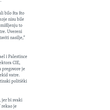
:
i bilo šta što
koje nisu bile
mišljenju to
tre. Uvereni
viti nasilje,“
ael i Palestince
ektora CIE,
u pregovore je
ekid vatre.
inski politièki
 jer bi svaki
 rekao je