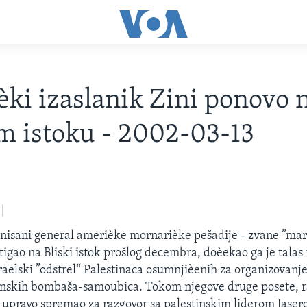
ki izaslanik Zini ponovo 
m istoku - 2002-03-13
nisani general amerièke mornarièke pešadije - zvane ”mari
stigao na Bliski istok prošlog decembra, doèekao ga je talas 
raelski ”odstrel“ Palestinaca osumnjièenih za organizovanje
inskih bombaša-samoubica. Tokom njegove druge posete, r
e upravo spremao za razgovor sa palestinskim liderom Jas