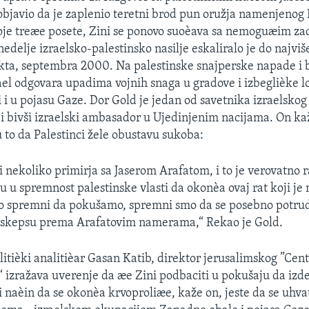
 objavio da je zaplenio teretni brod pun oružja namenjenog
oje treæe posete, Zini se ponovo suoèava sa nemoguæim z
edelje izraelsko-palestinsko nasilje eskaliralo je do najviš
ikta, septembra 2000. Na palestinske snajperske napade i
el odgovara upadima vojnih snaga u gradove i izbeglièke l
 i u pojasu Gaze. Dor Gold je jedan od savetnika izraelsko
 i bivši izraelski ambasador u Ujedinjenim nacijama. On ka
 to da Palestinci žele obustavu sukoba:
 nekoliko primirja sa Jaserom Arafatom, i to je verovatno r
 u spremnost palestinske vlasti da okonèa ovaj rat koji je
mo spremni da pokušamo, spremni smo da se posebno potrud
 skepsu prema Arafatovim namerama,“ Rekao je Gold.
litièki analitièar Gasan Katib, direktor jerusalimskog ”Cent
 izražava uverenje da æe Zini podbaciti u pokušaju da izde
i naèin da se okonèa krvoproliæe, kaže on, jeste da se uhvat