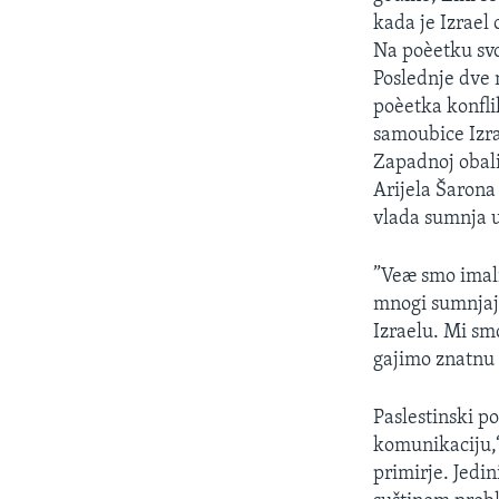
SPORT
kada je Izrael
INTERVJU
Na poèetku sv
Poslednje dve n
poèetka konfl
samoubice Izra
Zapadnoj obali
Arijela Šarona
vlada sumnja u
”Veæ smo imali
mnogi sumnjaju
Izraelu. Mi s
gajimo znatnu
Paslestinski po
komunikaciju,“
primirje. Jedin