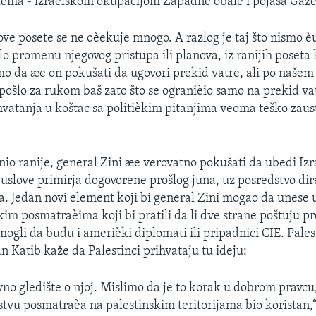
lema - izraelskom okupacijom Zapadne obale i pojasa Gaze
ove posete se ne oèekuje mnogo. A razlog je taj što nismo èul
o promenu njegovog pristupa ili planova, iz ranijih poseta 
o da æe on pokušati da ugovori prekid vatre, ali po našem 
 pošlo za rukom baš zato što se ogranièio samo na prekid va
hvatanja u koštac sa politièkim pitanjima veoma teško zausta
inio ranije, general Zini æe verovatno pokušati da ubedi Izr
 uslove primirja dogovorene prošlog juna, uz posredstvo dir
. Jedan novi element koji bi general Zini mogao da unese 
kim posmatraèima koji bi pratili da li dve strane poštuju pr
ogli da budu i amerièki diplomati ili pripadnici CIE. Palest
n Katib kaže da Palestinci prihvataju tu ideju:
no gledište o njoj. Mislimo da je to korak u dobrom pravcu,
stvu posmatraèa na palestinskim teritorijama bio koristan,“