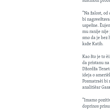
suštinom prob
”Na žalost, od 
bi nagoveštaval
uspešne. Èujem
mu ranije nije
smo da je bez 
kaže Katib.
Kao što je to è
da pristanu na
Džordža Teneta
ideja o ameriè
Posmatraèi bi m
analitièar Gasa
”Imamo pozitiv
doprinos prisu