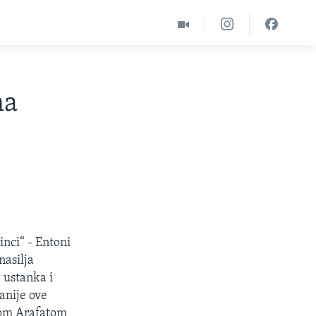
na
nci“ - Entoni
nasilja
 ustanka i
anije ove
erom Arafatom