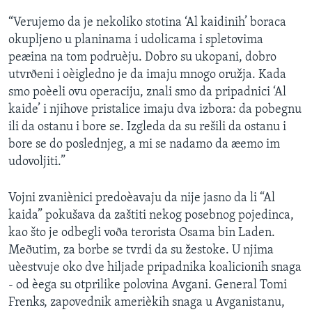
SPORT
“Verujemo da je nekoliko stotina ‘Al kaidinih’ boraca
INTERVJU
okupljeno u planinama i udolicama i spletovima
peæina na tom podruèju. Dobro su ukopani, dobro
utvrðeni i oèigledno je da imaju mnogo oružja. Kada
smo poèeli ovu operaciju, znali smo da pripadnici ‘Al
kaide’ i njihove pristalice imaju dva izbora: da pobegnu
ili da ostanu i bore se. Izgleda da su rešili da ostanu i
bore se do poslednjeg, a mi se nadamo da æemo im
udovoljiti.”
Vojni zvaniènici predoèavaju da nije jasno da li “Al
kaida” pokušava da zaštiti nekog posebnog pojedinca,
kao što je odbegli voða terorista Osama bin Laden.
Meðutim, za borbe se tvrdi da su žestoke. U njima
uèestvuje oko dve hiljade pripadnika koalicionih snaga
- od èega su otprilike polovina Avgani. General Tomi
Frenks, zapovednik amerièkih snaga u Avganistanu,