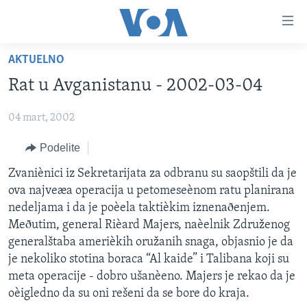
Linkovi
Idi
na
AKTUELNO
glavni
NASLOVNA
sadržaj
Rat u Avganistanu - 2002-03-04
RUBRIKE
Idi
na
04 mart, 2002
TV PROGRAM
AMERIKA
glavnu
Podelite
BALKAN
OTVORENI STUDIO
navigaciju
Learning English
Idi
GLOBALNE TEME
IZ AMERIKE
Zvaniènici iz Sekretarijata za odbranu su saopštili da je
na
ova najveæa operacija u petomeseènom ratu planirana
PRATITE NAS
EKONOMIJA
pretragu
nedeljama i da je poèela taktièkim iznenaðenjem.
NAUKA I TEHNOLOGIJA
Meðutim, general Rièard Majers, naèelnik Združenog
generalštaba amerièkih oružanih snaga, objasnio je da
MEDICINA
je nekoliko stotina boraca “Al kaide” i Talibana koji su
Jezici
KULTURA
meta operacije - dobro ušanèeno. Majers je rekao da je
oèigledno da su oni rešeni da se bore do kraja.
DRUŠTVO