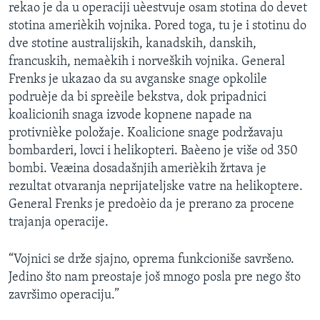
rekao je da u operaciji uèestvuje osam stotina do devet
stotina amerièkih vojnika. Pored toga, tu je i stotinu do
dve stotine australijskih, kanadskih, danskih,
francuskih, nemaèkih i norveških vojnika. General
Frenks je ukazao da su avganske snage opkolile
podruèje da bi spreèile bekstva, dok pripadnici
koalicionih snaga izvode kopnene napade na
protivnièke položaje. Koalicione snage podržavaju
bombarderi, lovci i helikopteri. Baèeno je više od 350
bombi. Veæina dosadašnjih amerièkih žrtava je
rezultat otvaranja neprijateljske vatre na helikoptere.
General Frenks je predoèio da je prerano za procene
trajanja operacije.
“Vojnici se drže sjajno, oprema funkcioniše savršeno.
Jedino što nam preostaje još mnogo posla pre nego što
završimo operaciju.”