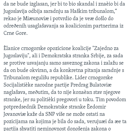
da ne bude izglasan, jer bi to bio skandal i znaèio bi da
SPORT
Jugoslavija odbija saradnju sa Haškim tribunalom,“
INTERVJU
rekao je Miæunoviæ i potvrdio da je veæ došlo do
odreðenih usaglašavanja sa koalicionim partnerima iz
Crne Gore.
Èlanice crnogorske opozicione koalicije "Zajedno za
Jugoslaviju", ali i Demokratska stranka Srbije, za sada
se protive usvajanju samo saveznog zakona i zalažu se
da on bude okviran, a da konkretna pitanja saradnje s
Tribunalom regulišu republike. Lider crnogorske
Socijalistièke narodne partije Predrag Bulatoviæ
naglašava, meðutim, da to nije konaèan stav njegove
stranke, jer su politièki pregovori u toku. Tim povodom
potpredsednik Demokratske stranke Èedomir
Jovanoviæ kaže da SNP više ne može ostati na
pozicijama na kojima je bila do sada, verujuæi da æe ta
partija shvatiti neminovnost donošenja zakona o