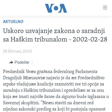
Linkovi
Idi
na
AKTUELNO
glavni
NASLOVNA
sadržaj
Uskoro usvajanje zakona o saradnji
RUBRIKE
Idi
sa Haškim tribunalom - 2002-02-28
na
TV PROGRAM
AMERIKA
glavnu
28 februar, 2002
BALKAN
OTVORENI STUDIO
navigaciju
Learning English
Idi
Podelite
GLOBALNE TEME
IZ AMERIKE
na
PRATITE NAS
Predsednik Veæa graðana federalnog Parlamenta
EKONOMIJA
pretragu
Dragoljub Miæunoviæ najavio je da æe Predsedništvo
NAUKA I TEHNOLOGIJA
srpske vladajuæe koalicije razmotriti sve tri opcije za
MEDICINA
saradnju s Haškim tribunalom i opredeliæe se za onu
Jezici
koja æe imati najviše šanse da sigurno bude izglasana u
KULTURA
Saveznoj skupštini. ”Neæu staviti na dnevni red
DRUŠTVO
nijedan zakonski predlog za koji bi postojala opasnost