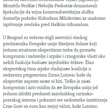
Momèilo Perišiæ i Nebojša Pavkoviæ demantovali
špekulacije da vojna konatraobaveštajna služba
dostavlja podatke Slobodanu Miloševiæu za unakrsno
ispitivanje svedoka pred Haškim tribunalom.
U Beograd su veèeras stigli savetnici visokog
predstavnika Evropske unije Havijera Solane koji
jednom struènom ekspertizom treba da pronaðu
kompromis i zadovolje i srpske i crnogorske vlasti oko
nekih funkcija buduæe zajednièke države. Èlan
ekspertskog tima srpske vladajuæe koalicije u
nedavnim pregovorima Zoran Lutovac kaže da
ekspertize zapravo neæe ni biti. Teško je naæi
kompromis i zato mislim da æe Evropska unija još
jednom izložiti prednosti zajednièkog carinsko–
poreskog sistema i pokazati sve nedostatke insistiranja
Crne Gore na euru kao svojoj valuti, kaže Lutovac.