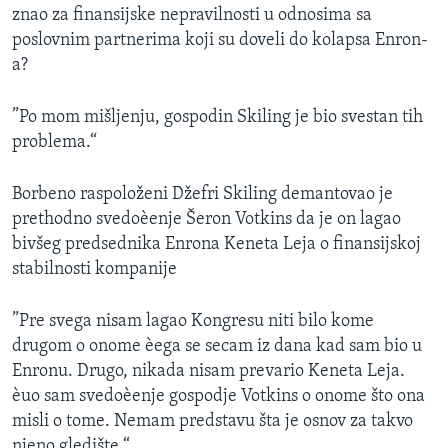
znao za finansijske nepravilnosti u odnosima sa
poslovnim partnerima koji su doveli do kolapsa Enron-
a?
”Po mom mišljenju, gospodin Skiling je bio svestan tih
problema.“
Borbeno raspoloženi Džefri Skiling demantovao je
prethodno svedoèenje Šeron Votkins da je on lagao
bivšeg predsednika Enrona Keneta Leja o finansijskoj
stabilnosti kompanije
”Pre svega nisam lagao Kongresu niti bilo kome
drugom o onome èega se secam iz dana kad sam bio u
Enronu. Drugo, nikada nisam prevario Keneta Leja.
èuo sam svedoèenje gospodje Votkins o onome što ona
misli o tome. Nemam predstavu šta je osnov za takvo
njeno gledište.“