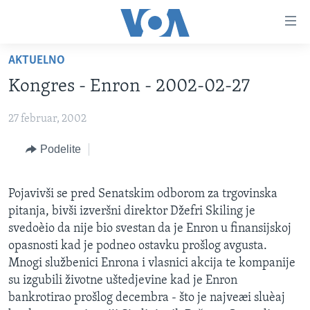
Linkovi
Idi
na
AKTUELNO
glavni
NASLOVNA
sadržaj
Kongres - Enron - 2002-02-27
RUBRIKE
Idi
na
27 februar, 2002
TV PROGRAM
AMERIKA
glavnu
Podelite
BALKAN
OTVORENI STUDIO
navigaciju
Learning English
Idi
GLOBALNE TEME
IZ AMERIKE
na
Pojavivši se pred Senatskim odborom za trgovinska
PRATITE NAS
EKONOMIJA
pretragu
pitanja, bivši izveršni direktor Džefri Skiling je
NAUKA I TEHNOLOGIJA
svedoèio da nije bio svestan da je Enron u finansijskoj
opasnosti kad je podneo ostavku prošlog avgusta.
MEDICINA
Jezici
Mnogi službenici Enrona i vlasnici akcija te kompanije
KULTURA
su izgubili životne uštedjevine kad je Enron
bankrotirao prošlog decembra - što je najveæi sluèaj
DRUŠTVO