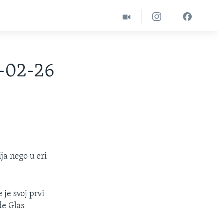
2-02-26
ja nego u eri
je svoj prvi
de Glas