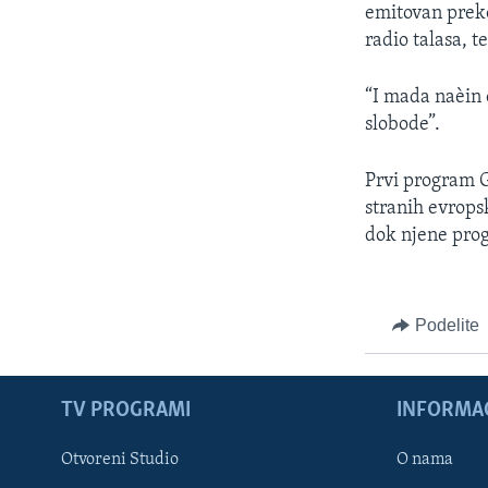
emitovan preko
radio talasa, te
“I mada naèin 
slobode”.
Prvi program G
stranih evrops
dok njene prog
Podelite
TV PROGRAMI
INFORMAC
Otvoreni Studio
O nama