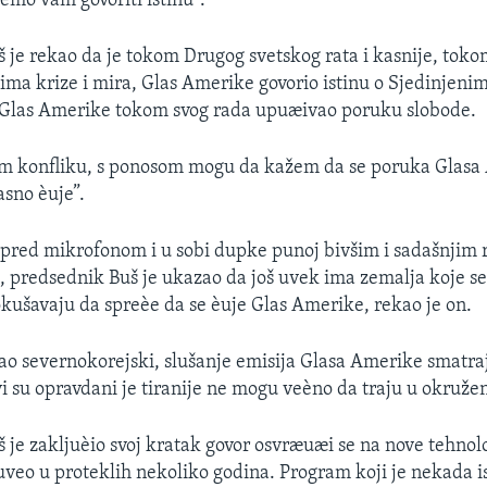
mo vam govoriti istinu”.
 je rekao da je tokom Drugog svetskog rata i kasnije, tok
ima krize i mira, Glas Amerike govorio istinu o Sjedinjen
e Glas Amerike tokom svog rada upuæivao poruku slobode.
om konfliku, s ponosom mogu da kažem da se poruka Glasa
asno èuje”.
pred mikrofonom i u sobi dupke punoj bivšim i sadašnjim 
 predsednik Buš je ukazao da još uvek ima zemalja koje se 
pokušavaju da spreèe da se èuje Glas Amerike, rekao je on.
ao severnokorejski, slušanje emisija Glasa Amerike smatra
i su opravdani je tiranije ne mogu veèno da traju u okruženj
 je zakljuèio svoj kratak govor osvræuæi se na nove tehnolo
veo u proteklih nekoliko godina. Program koji je nekada i