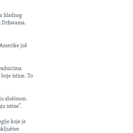
om hladnog
im Državama.
 Amerike još
radnicima
boje istine. To
ju zloèinom.
u istine”.
gije koje je
skljuèivo