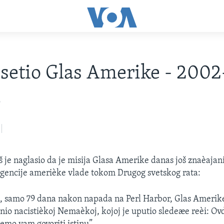
setio Glas Amerike - 200
2
 je naglasio da je misija Glasa Amerike danas još znaèajani
gencije amerièke vlade tokom Drugog svetskog rata:
, samo 79 dana nakon napada na Perl Harbor, Glas Amerike 
o nacistièkoj Nemaèkoj, kojoj je uputio sledeæe reèi: Ov