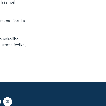
h i dugih
stavna. Poruka
mo nekoliko
 strana jezika,