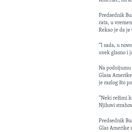
Amerike, mi æe
SPORT
INTERVJU
Predsednik Buš
rata, u vremen
Rekao je da j
“I sada, u nov
uvek glasno i j
Na podoijumu 
Glasa Amerike,
je razlog što 
“Neki režimi k
Njihovi strahov
Predsednik Buš
Glas Amerike u