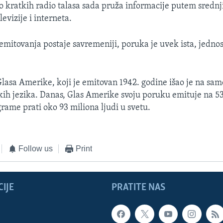
 kratkih radio talasa sada pruža informacije putem srednji
levizije i interneta.
emitovanja postaje savremeniji, poruka je uvek ista, jedno
lasa Amerike, koji je emitovan 1942. godine išao je na sa
kih jezika. Danas, Glas Amerike svoju poruku emituje na 53
rame prati oko 93 miliona ljudi u svetu.
Follow us
Print
IJE
PRATITE NAS