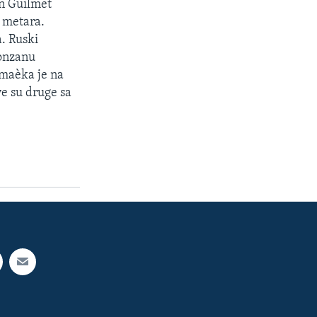
an Guilmet
a metara.
a. Ruski
ronzanu
emaèka je na
e su druge sa