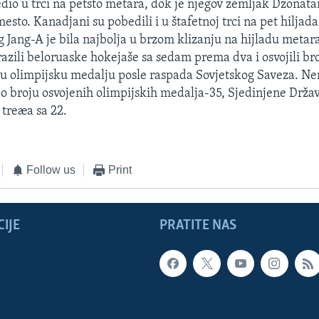
dio u trci na petsto metara, dok je njegov zemljak Dzonat
sto. Kanadjani su pobedili i u štafetnoj trci na pet hiljad
g Jang-A je bila najbolja u brzom klizanju na hijladu metar
razili beloruaske hokejaše sa sedam prema dva i osvojili b
u olimpijsku medalju posle raspada Sovjetskog Saveza. N
 broju osvojenih olimpijskih medalja-35, Sjedinjene Držav
 treæa sa 22.
Follow us
Print
IJE
PRATITE NAS