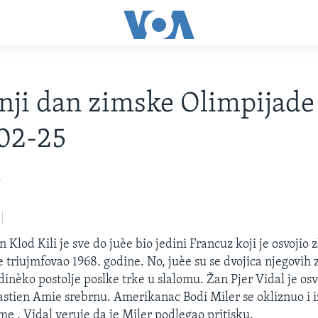
nji dan zimske Olimpijade
02-25
2
Klod Kili je sve do juèe bio jedini Francuz koji je osvojio
je triujmfovao 1968. godine. No, juèe su se dvojica njegovih
dinèko postolje poslke trke u slalomu. Žan Pjer Vidal je osv
stien Amie srebrnu. Amerikanac Bodi Miler se okliznuo i 
e . Vidal veruje da je Miler podlegao pritisku.