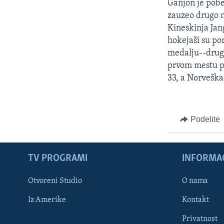
Ganjon je pobe
zauzeo drugo me
Kineskinja Jan
hokejaši su po
medalju--drug
prvom mestu po
33, a Norveška
Podelite
TV PROGRAMI
INFORMAC
Otvoreni Studio
O nama
Iz Amerike
Kontakt
Privatnost