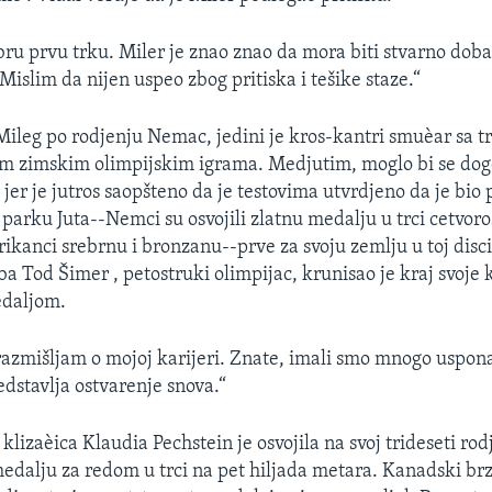
ru prvu trku. Miler je znao znao da mora biti stvarno dobar
Mislim da nijen uspeo zbog pritiska i tešike staze.“
ileg po rodjenju Nemac, jedini je kros-kantri smuèar sa tr
m zimskim olimpijskim igrama. Medjutim, moglo bi se dogo
e jer je jutros saopšteno da je testovima utvrdjeno da je bi
parku Juta--Nemci su osvojili zlatnu medalju u trci cetvo
kanci srebrnu i bronzanu--prve za svoju zemlju u toj discip
a Tod Šimer , petostruki olimpijac, krunisao je kraj svoje 
daljom.
razmišljam o mojoj karijeri. Znate, imali smo mnogo uspona
edstavlja ostvarenje snova.“
lizaèica Klaudia Pechstein je osvojila na svoj trideseti ro
edalju za redom u trci na pet hiljada metara. Kanadski br