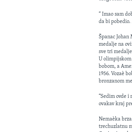
SPORT
INTERVJU
“ Imao sam dob
da bi pobedio. 
Španac Johan M
medalje na ovi
sve tri medalj
U olimpijskom 
bobom, a Ameri
1956. Vozaè bob
bronzanom me
“Sedim ovde i 
ovakav kraj pr
Nemaèka brza k
trechuzlatnu m