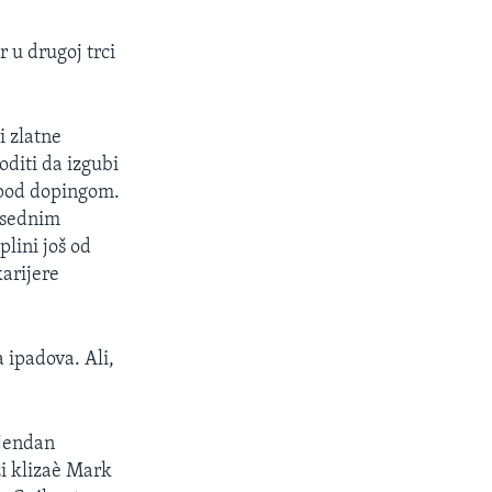
 u drugoj trci
i zlatne
diti da izgubi
o pod dopingom.
rosednim
lini još od
karijere
 ipadova. Ali,
djendan
zi klizaè Mark