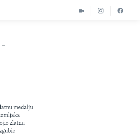
 -
 zlatnu medalju
 zemljaka
ojio zlatnu
izgubio