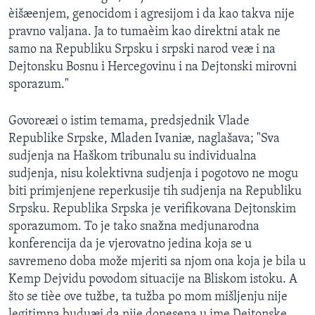
èišæenjem, genocidom i agresijom i da kao takva nije
pravno valjana. Ja to tumaèim kao direktni atak ne
samo na Republiku Srpsku i srpski narod veæ i na
Dejtonsku Bosnu i Hercegovinu i na Dejtonski mirovni
sporazum."
Govoreæi o istim temama, predsjednik Vlade
Republike Srpske, Mladen Ivaniæ, naglašava; "Sva
sudjenja na Haškom tribunalu su individualna
sudjenja, nisu kolektivna sudjenja i pogotovo ne mogu
biti primjenjene reperkusije tih sudjenja na Republiku
Srpsku. Republika Srpska je verifikovana Dejtonskim
sporazumom. To je tako snažna medjunarodna
konferencija da je vjerovatno jedina koja se u
savremeno doba može mjeriti sa njom ona koja je bila u
Kemp Dejvidu povodom situacije na Bliskom istoku. A
što se tièe ove tužbe, ta tužba po mom mišljenju nije
legitimna buduæi da nije donesena u ime Dejtonske