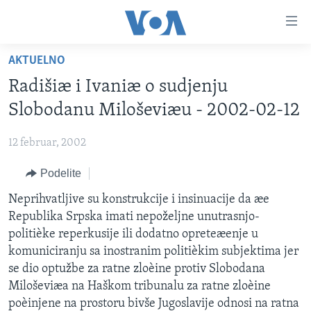
Linkovi
Idi
na
AKTUELNO
glavni
NASLOVNA
sadržaj
Radišiæ i Ivaniæ o sudjenju
RUBRIKE
Idi
Slobodanu Miloševiæu - 2002-02-12
na
TV PROGRAM
AMERIKA
glavnu
12 februar, 2002
BALKAN
OTVORENI STUDIO
navigaciju
Learning English
Idi
Podelite
GLOBALNE TEME
IZ AMERIKE
na
PRATITE NAS
Neprihvatljive su konstrukcije i insinuacije da æe
EKONOMIJA
pretragu
Republika Srpska imati nepoželjne unutrasnjo-
NAUKA I TEHNOLOGIJA
politièke reperkusije ili dodatno opreteæenje u
MEDICINA
komuniciranju sa inostranim politièkim subjektima jer
Jezici
se dio optužbe za ratne zloèine protiv Slobodana
KULTURA
Miloševiæa na Haškom tribunalu za ratne zloèine
DRUŠTVO
poèinjene na prostoru bivše Jugoslavije odnosi na ratna