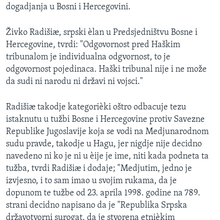
dogadjanja u Bosni i Hercegovini.
SPORT
INTERVJU
Živko Radišiæ, srpski èlan u Predsjedništvu Bosne i
Hercegovine, tvrdi: "Odgovornost pred Haškim
tribunalom je individualna odgvornost, to je
odgovornost pojedinaca. Haški tribunal nije i ne može
da sudi ni narodu ni državi ni vojsci."
Radišiæ takodje kategorièki oštro odbacuje tezu
istaknutu u tužbi Bosne i Hercegovine protiv Savezne
Republike Jugoslavije koja se vodi na Medjunarodnom
sudu pravde, takodje u Hagu, jer nigdje nije decidno
navedeno ni ko je ni u èije je ime, niti kada podneta ta
tužba, tvrdi Radišiæ i dodaje; "Medjutim, jedno je
izvjesno, i to sam imao u svojim rukama, da je
dopunom te tužbe od 23. aprila 1998. godine na 789.
strani decidno napisano da je "Republika Srpska
državotvorni surogat, da je stvorena etnièkim