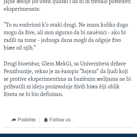
jajne æelije još uvek ljudski i da bi ih trebalo poštedeti
eksperimenata:
”To su embrioni k’o svaki drugi. Ne znam koliko dugo
mogu da žive, ali sam siguran da bi nauènici - ako bi
radili na tome - jednoga dana mogli da odgaje živo
biæe od njih.“
Drugi bioetièar, Glem MekGi, sa Univerziteta države
Pensilvanije, rekao je za èasopis ”Sajens“ da ljudi koji
se protive eksperimentima sa baziènim æelijama ne bi
prihvatili ni ideju proizvodnje živih biæa èiji oblik
života ne bi bio definisan.
Podelite
Follow us