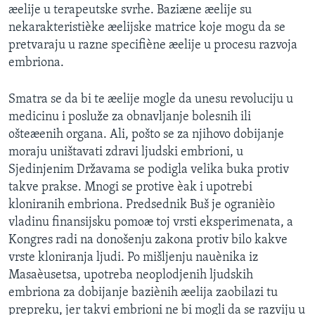
æelije u terapeutske svrhe. Baziæne æelije su
SPORT
nekarakteristièke æelijske matrice koje mogu da se
INTERVJU
pretvaraju u razne specifiène æelije u procesu razvoja
embriona.
Smatra se da bi te æelije mogle da unesu revoluciju u
medicinu i posluže za obnavljanje bolesnih ili
ošteæenih organa. Ali, pošto se za njihovo dobijanje
moraju uništavati zdravi ljudski embrioni, u
Sjedinjenim Državama se podigla velika buka protiv
takve prakse. Mnogi se protive èak i upotrebi
kloniranih embriona. Predsednik Buš je ogranièio
vladinu finansijsku pomoæ toj vrsti eksperimenata, a
Kongres radi na donošenju zakona protiv bilo kakve
vrste kloniranja ljudi. Po mišljenju nauènika iz
Masaèusetsa, upotreba neoplodjenih ljudskih
embriona za dobijanje baziènih æelija zaobilazi tu
prepreku, jer takvi embrioni ne bi mogli da se razviju u