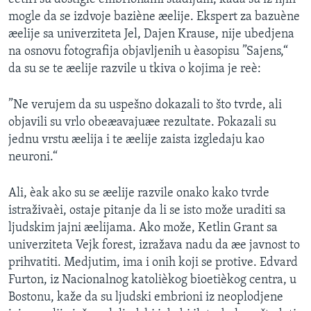
mogle da se izdvoje baziène æelije. Ekspert za bazuène
æelije sa univerziteta Jel, Dajen Krause, nije ubedjena
na osnovu fotografija objavljenih u èasopisu ”Sajens,“
da su se te æelije razvile u tkiva o kojima je reè:
”Ne verujem da su uspešno dokazali to što tvrde, ali
objavili su vrlo obeæavajuæe rezultate. Pokazali su
jednu vrstu æelija i te æelije zaista izgledaju kao
neuroni.“
Ali, èak ako su se æelije razvile onako kako tvrde
istraživaèi, ostaje pitanje da li se isto može uraditi sa
ljudskim jajni æelijama. Ako može, Ketlin Grant sa
univerziteta Vejk forest, izražava nadu da æe javnost to
prihvatiti. Medjutim, ima i onih koji se protive. Edvard
Furton, iz Nacionalnog katolièkog bioetièkog centra, u
Bostonu, kaže da su ljudski embrioni iz neoplodjene