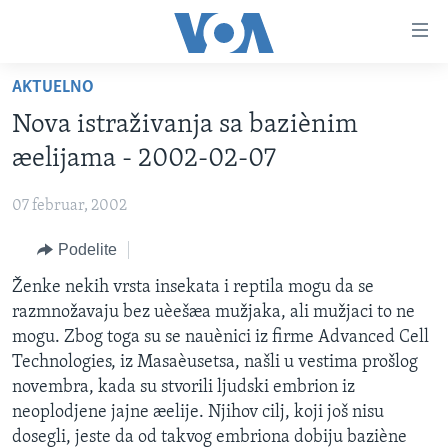
Linkovi
Idi
na
AKTUELNO
glavni
NASLOVNA
sadržaj
Nova istraživanja sa baziènim
RUBRIKE
Idi
æelijama - 2002-02-07
na
TV PROGRAM
AMERIKA
glavnu
07 februar, 2002
BALKAN
OTVORENI STUDIO
navigaciju
Learning English
Idi
Podelite
GLOBALNE TEME
IZ AMERIKE
na
PRATITE NAS
Ženke nekih vrsta insekata i reptila mogu da se
EKONOMIJA
pretragu
razmnožavaju bez uèešæa mužjaka, ali mužjaci to ne
NAUKA I TEHNOLOGIJA
mogu. Zbog toga su se nauènici iz firme Advanced Cell
MEDICINA
Technologies, iz Masaèusetsa, našli u vestima prošlog
Jezici
novembra, kada su stvorili ljudski embrion iz
KULTURA
neoplodjene jajne æelije. Njihov cilj, koji još nisu
DRUŠTVO
dosegli, jeste da od takvog embriona dobiju baziène