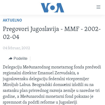
Linkovi
Idi
na
AKTUELNO
glavni
NASLOVNA
sadržaj
Pregovori Jugoslavija - MMF - 2002-
RUBRIKE
Idi
02-04
na
TV PROGRAM
AMERIKA
glavnu
04 februar, 2002
BALKAN
OTVORENI STUDIO
navigaciju
Learning English
Idi
Podelite
GLOBALNE TEME
IZ AMERIKE
na
PRATITE NAS
Delegaciju Meðunarodnog monetarnog fonda predvodi
EKONOMIJA
pretragu
regionalni direktor Emanuel Zervudakis, a
NAUKA I TEHNOLOGIJA
jugoslovensku delegaciju federalni vicepremijer
MEDICINA
Miroljub Labus. Beogradski domaæini izložili su na
Jezici
sastanku plan privrednog razvoja zemlje u naredne tri
KULTURA
godine, a Meðunarodni monetarni fond pokazao je
DRUŠTVO
spremnost da podrži reforme u Jugoslaviji