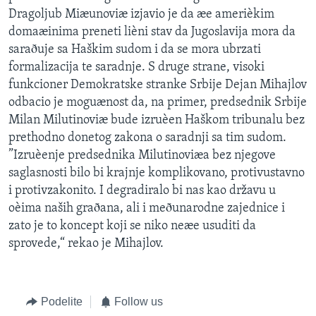
Dragoljub Miæunoviæ izjavio je da æe amerièkim
domaæinima preneti lièni stav da Jugoslavija mora da
saraðuje sa Haškim sudom i da se mora ubrzati
formalizacija te saradnje. S druge strane, visoki
funkcioner Demokratske stranke Srbije Dejan Mihajlov
odbacio je moguænost da, na primer, predsednik Srbije
Milan Milutinoviæ bude izruèen Haškom tribunalu bez
prethodno donetog zakona o saradnji sa tim sudom.
”Izruèenje predsednika Milutinoviæa bez njegove
saglasnosti bilo bi krajnje komplikovano, protivustavno
i protivzakonito. I degradiralo bi nas kao državu u
oèima naših graðana, ali i meðunarodne zajednice i
zato je to koncept koji se niko neæe usuditi da
sprovede,“ rekao je Mihajlov.
Podelite
Follow us