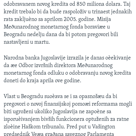
odobravanem novog kredita od 850 miliona dolara. Taj
SPORT
kredit trebalo bi da bude raspoloživ u trinaest jednakih
INTERVJU
rata zakljuèno sa aprilom 2005. godine. Misija
Meðunarodnog monetarnog fonda boraviæe u
Beogradu nedelju dana da bi potom pregovori bili
nastavljeni u martu.
Narodna banka Jugoslavije izrazila je danas oèekivanje
da æe Odbor izvršnih direktora Meðunarodnog
monetarnog fonda odluku o odobravanju novog kredita
doneti do kraja aprila ove godine.
Vlast u Beogradu suoèava se i sa opasnošæu da bi
pregovori o novoj finansijskoj pomoæi reformama mogli
biti ugroženi ukoliko Jugoslavija ne zapoène sa
isporuèivanjem bivših funkcionera optuženih za ratne
zloèine Haškom tribunalu. Pred put u Vašington
predsednik Veæa graðana saveznog Parlamenta