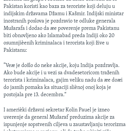
Pakistan koristi kao baza za teroriste koji deluju u
indijskim državama Džamu i Kašmir. Indijski ministar
inostranih poslova je pozdravio te odluke generala
Mušarafa i dodao da æe poverenje prema Pakistanu
biti obnovljeno ako Islamabad preda Indiji oko 20
osumnjièenih kriminalaca i terorista koji žive u
Pakistanu:
”Veæ je došlo do neke akcije, koju Indija pozdravlja.
Ako bude akcije i u vezi sa dvadesetoricom traženih
terorista i kriminalaca, gajim veliku nadu da æe doæi
do jasnih pomaka ka situaciji sliènoj onoj koja je
postojala pre 13. decembra.“
I amerièki državni sekretar Kolin Pauel je izneo
uverenje da general Mušaraf preduzima akcije za
ispunjenje sopstvenih ciljeva u zaustavljanju terorizma