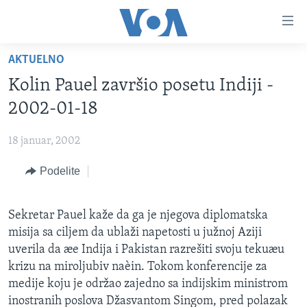
Linkovi
Idi
na
AKTUELNO
glavni
NASLOVNA
sadržaj
Kolin Pauel završio posetu Indiji -
RUBRIKE
Idi
2002-01-18
na
TV PROGRAM
AMERIKA
glavnu
18 januar, 2002
BALKAN
OTVORENI STUDIO
navigaciju
Learning English
Idi
Podelite
GLOBALNE TEME
IZ AMERIKE
na
PRATITE NAS
EKONOMIJA
pretragu
Sekretar Pauel kaže da ga je njegova diplomatska
NAUKA I TEHNOLOGIJA
misija sa ciljem da ublaži napetosti u južnoj Aziji
MEDICINA
uverila da æe Indija i Pakistan razrešiti svoju tekuæu
Jezici
krizu na miroljubiv naèin. Tokom konferencije za
KULTURA
medije koju je održao zajedno sa indijskim ministrom
DRUŠTVO
inostranih poslova Džasvantom Singom, pred polazak