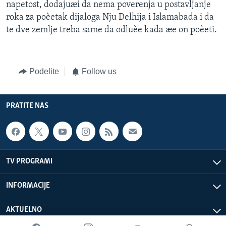
napetost, dodajuæi da nema poverenja u postavljanje
roka za poèetak dijaloga Nju Delhija i Islamabada i da
te dve zemlje treba same da odluèe kada æe on poèeti.
Podelite
Follow us
PRATITE NAS
TV PROGRAMI
INFORMACIJE
AKTUELNO