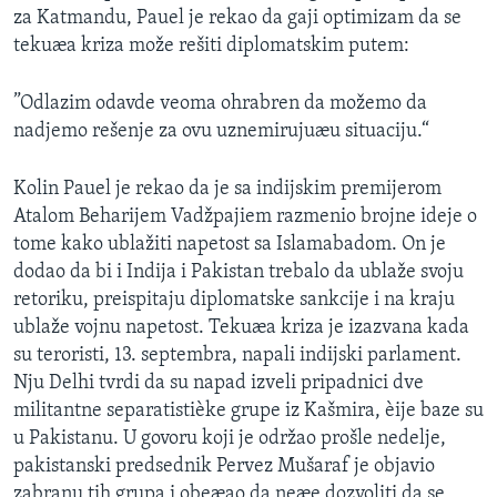
za Katmandu, Pauel je rekao da gaji optimizam da se
SPORT
tekuæa kriza može rešiti diplomatskim putem:
INTERVJU
”Odlazim odavde veoma ohrabren da možemo da
nadjemo rešenje za ovu uznemirujuæu situaciju.“
Kolin Pauel je rekao da je sa indijskim premijerom
Atalom Beharijem Vadžpajiem razmenio brojne ideje o
tome kako ublažiti napetost sa Islamabadom. On je
dodao da bi i Indija i Pakistan trebalo da ublaže svoju
retoriku, preispitaju diplomatske sankcije i na kraju
ublaže vojnu napetost. Tekuæa kriza je izazvana kada
su teroristi, 13. septembra, napali indijski parlament.
Nju Delhi tvrdi da su napad izveli pripadnici dve
militantne separatistièke grupe iz Kašmira, èije baze su
u Pakistanu. U govoru koji je održao prošle nedelje,
pakistanski predsednik Pervez Mušaraf je objavio
zabranu tih grupa i obeæao da neæe dozvoliti da se