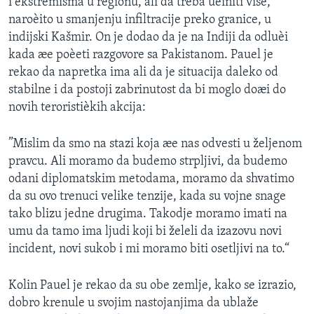
i ekstremisma u regionu, ali da treba uèiniti više,
naroèito u smanjenju infiltracije preko granice, u
indijski Kašmir. On je dodao da je na Indiji da odluèi
kada æe poèeti razgovore sa Pakistanom. Pauel je
rekao da napretka ima ali da je situacija daleko od
stabilne i da postoji zabrinutost da bi moglo doæi do
novih teroristièkih akcija:
”Mislim da smo na stazi koja æe nas odvesti u željenom
pravcu. Ali moramo da budemo strpljivi, da budemo
odani diplomatskim metodama, moramo da shvatimo
da su ovo trenuci velike tenzije, kada su vojne snage
tako blizu jedne drugima. Takodje moramo imati na
umu da tamo ima ljudi koji bi želeli da izazovu novi
incident, novi sukob i mi moramo biti osetljivi na to.“
Kolin Pauel je rekao da su obe zemlje, kako se izrazio,
dobro krenule u svojim nastojanjima da ublaže