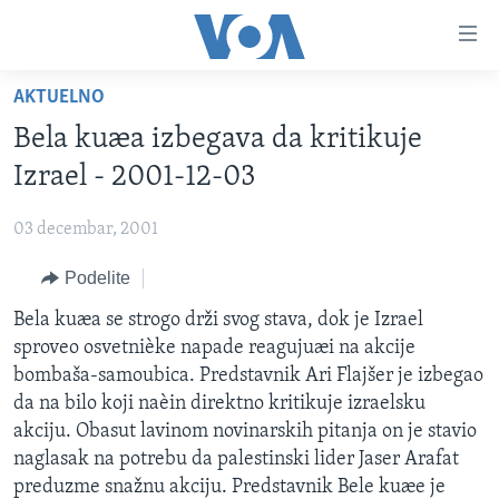
Linkovi
Idi
na
AKTUELNO
glavni
NASLOVNA
sadržaj
Bela kuæa izbegava da kritikuje
RUBRIKE
Idi
Izrael - 2001-12-03
na
TV PROGRAM
AMERIKA
glavnu
03 decembar, 2001
BALKAN
OTVORENI STUDIO
navigaciju
Learning English
Idi
Podelite
GLOBALNE TEME
IZ AMERIKE
na
PRATITE NAS
Bela kuæa se strogo drži svog stava, dok je Izrael
EKONOMIJA
pretragu
sproveo osvetnièke napade reagujuæi na akcije
NAUKA I TEHNOLOGIJA
bombaša-samoubica. Predstavnik Ari Flajšer je izbegao
MEDICINA
da na bilo koji naèin direktno kritikuje izraelsku
Jezici
akciju. Obasut lavinom novinarskih pitanja on je stavio
KULTURA
naglasak na potrebu da palestinski lider Jaser Arafat
DRUŠTVO
preduzme snažnu akciju. Predstavnik Bele kuæe je