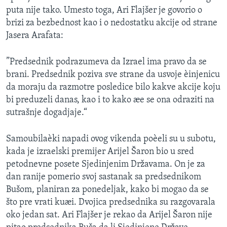
puta nije tako. Umesto toga, Ari Flajšer je govorio o
brizi za bezbednost kao i o nedostatku akcije od strane
Jasera Arafata:
”Predsednik podrazumeva da Izrael ima pravo da se
brani. Predsednik poziva sve strane da usvoje èinjenicu
da moraju da razmotre posledice bilo kakve akcije koju
bi preduzeli danas, kao i to kako æe se ona odraziti na
sutrašnje dogadjaje.“
Samoubilaèki napadi ovog vikenda poèeli su u subotu,
kada je izraelski premijer Arijel Šaron bio u sred
petodnevne posete Sjedinjenim Državama. On je za
dan ranije pomerio svoj sastanak sa predsednikom
Bušom, planiran za ponedeljak, kako bi mogao da se
što pre vrati kuæi. Dvojica predsednika su razgovarala
oko jedan sat. Ari Flajšer je rekao da Arijel Šaron nije