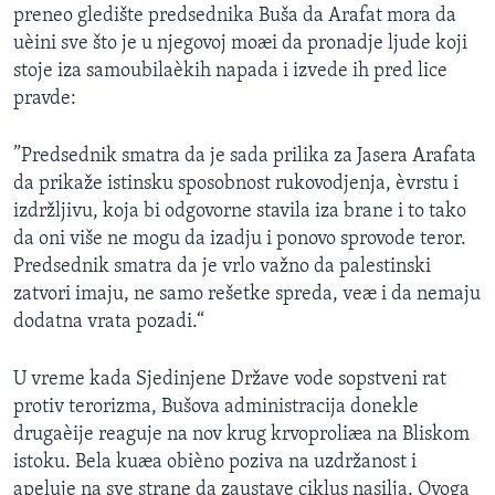
preneo gledište predsednika Buša da Arafat mora da
SPORT
uèini sve što je u njegovoj moæi da pronadje ljude koji
INTERVJU
stoje iza samoubilaèkih napada i izvede ih pred lice
pravde:
”Predsednik smatra da je sada prilika za Jasera Arafata
da prikaže istinsku sposobnost rukovodjenja, èvrstu i
izdržljivu, koja bi odgovorne stavila iza brane i to tako
da oni više ne mogu da izadju i ponovo sprovode teror.
Predsednik smatra da je vrlo važno da palestinski
zatvori imaju, ne samo rešetke spreda, veæ i da nemaju
dodatna vrata pozadi.“
U vreme kada Sjedinjene Države vode sopstveni rat
protiv terorizma, Bušova administracija donekle
drugaèije reaguje na nov krug krvoproliæa na Bliskom
istoku. Bela kuæa obièno poziva na uzdržanost i
apeluje na sve strane da zaustave ciklus nasilja. Ovoga