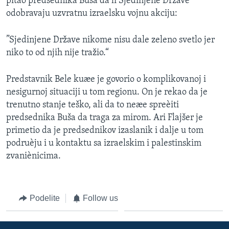
pitao predsednika Buša da li Sjedinjene Države
odobravaju uzvratnu izraelsku vojnu akciju:
”Sjedinjene Države nikome nisu dale zeleno svetlo jer
niko to od njih nije tražio.“
Predstavnik Bele kuæe je govorio o komplikovanoj i
nesigurnoj situaciji u tom regionu. On je rekao da je
trenutno stanje teško, ali da to neæe spreèiti
predsednika Buša da traga za mirom. Ari Flajšer je
primetio da je predsednikov izaslanik i dalje u tom
podruèju i u kontaktu sa izraelskim i palestinskim
zvaniènicima.
Podelite
Follow us