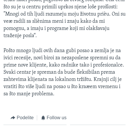
što su je u centru primili uprkos njene loše prošlosti:
”Mnogi od tih ljudi razumeju moju životnu prièu. Oni su
veæ radili sa sliènima meni i znaju kako da mi
pomognu, a imaju i programe koji mi olakšavaju
traženje posla“.
Pošto mnogo ljudi ovih dana gubi posao a zemlja je na
ivici recesije, novi biroi za nezaposlene spremni su da
prime nove klijente, kako radnike tako i profesionalce.
Svaki centar je spreman da bude fleksibilan prema
zahtevima klijenata na lokalnom tržištu. Krajnji cilj je
vratiti što više ljudi na posao u što kraæem vremenu i
sa što manje problema.
Podelite
Follow us