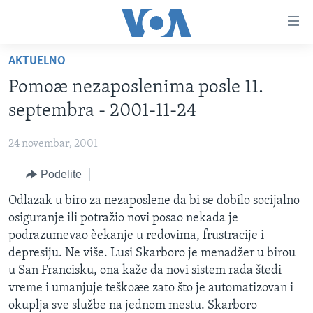
Linkovi
Idi
na
AKTUELNO
glavni
NASLOVNA
sadržaj
Pomoæ nezaposlenima posle 11.
RUBRIKE
Idi
septembra - 2001-11-24
na
TV PROGRAM
AMERIKA
glavnu
24 novembar, 2001
BALKAN
OTVORENI STUDIO
navigaciju
Learning English
Idi
Podelite
GLOBALNE TEME
IZ AMERIKE
na
PRATITE NAS
Odlazak u biro za nezaposlene da bi se dobilo socijalno
EKONOMIJA
pretragu
osiguranje ili potražio novi posao nekada je
NAUKA I TEHNOLOGIJA
podrazumevao èekanje u redovima, frustracije i
MEDICINA
depresiju. Ne više. Lusi Skarboro je menadžer u birou
Jezici
u San Francisku, ona kaže da novi sistem rada štedi
KULTURA
vreme i umanjuje teškoæe zato što je automatizovan i
DRUŠTVO
okuplja sve službe na jednom mestu. Skarboro