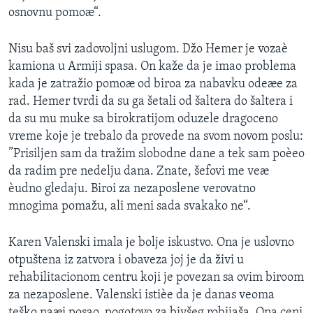
osnovnu pomoæ“.
Nisu baš svi zadovoljni uslugom. Džo Hemer je vozaè
kamiona u Armiji spasa. On kaže da je imao problema
kada je zatražio pomoæ od biroa za nabavku odeæe za
rad. Hemer tvrdi da su ga šetali od šaltera do šaltera i
da su mu muke sa birokratijom oduzele dragoceno
vreme koje je trebalo da provede na svom novom poslu:
”Prisiljen sam da tražim slobodne dane a tek sam poèeo
da radim pre nedelju dana. Znate, šefovi me veæ
èudno gledaju. Biroi za nezaposlene verovatno
mnogima pomažu, ali meni sada svakako ne“.
Karen Valenski imala je bolje iskustvo. Ona je uslovno
otpuštena iz zatvora i obaveza joj je da živi u
rehabilitacionom centru koji je povezan sa ovim biroom
za nezaposlene. Valenski istièe da je danas veoma
teško naæi posao, pogotovo za bivšeg robijaša. Ona ceni