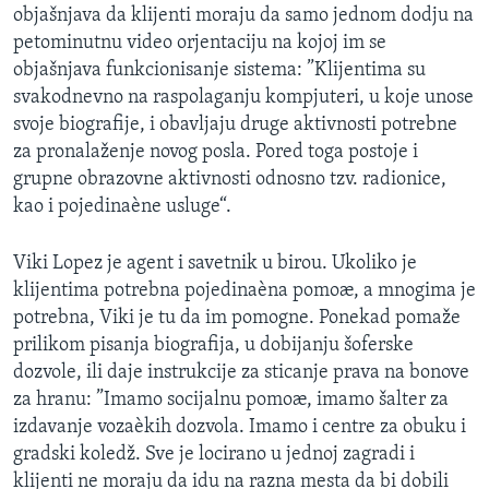
objašnjava da klijenti moraju da samo jednom dodju na
SPORT
petominutnu video orjentaciju na kojoj im se
INTERVJU
objašnjava funkcionisanje sistema: ”Klijentima su
svakodnevno na raspolaganju kompjuteri, u koje unose
svoje biografije, i obavljaju druge aktivnosti potrebne
za pronalaženje novog posla. Pored toga postoje i
grupne obrazovne aktivnosti odnosno tzv. radionice,
kao i pojedinaène usluge“.
Viki Lopez je agent i savetnik u birou. Ukoliko je
klijentima potrebna pojedinaèna pomoæ, a mnogima je
potrebna, Viki je tu da im pomogne. Ponekad pomaže
prilikom pisanja biografija, u dobijanju šoferske
dozvole, ili daje instrukcije za sticanje prava na bonove
za hranu: ”Imamo socijalnu pomoæ, imamo šalter za
izdavanje vozaèkih dozvola. Imamo i centre za obuku i
gradski koledž. Sve je locirano u jednoj zagradi i
klijenti ne moraju da idu na razna mesta da bi dobili