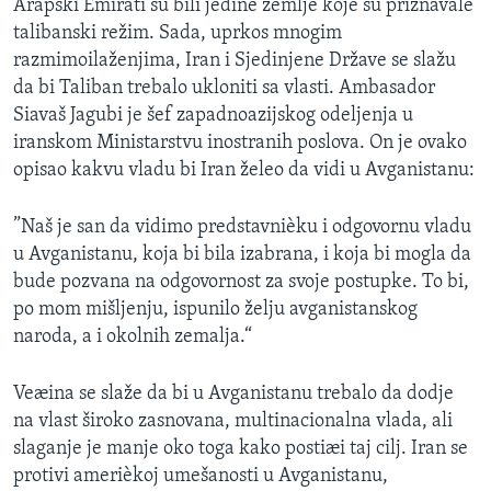
Arapski Emirati su bili jedine zemlje koje su priznavale
SPORT
talibanski režim. Sada, uprkos mnogim
razmimoilaženjima, Iran i Sjedinjene Države se slažu
INTERVJU
da bi Taliban trebalo ukloniti sa vlasti. Ambasador
Siavaš Jagubi je šef zapadnoazijskog odeljenja u
iranskom Ministarstvu inostranih poslova. On je ovako
opisao kakvu vladu bi Iran želeo da vidi u Avganistanu:
”Naš je san da vidimo predstavnièku i odgovornu vladu
u Avganistanu, koja bi bila izabrana, i koja bi mogla da
bude pozvana na odgovornost za svoje postupke. To bi,
po mom mišljenju, ispunilo želju avganistanskog
naroda, a i okolnih zemalja.“
Veæina se slaže da bi u Avganistanu trebalo da dodje
na vlast široko zasnovana, multinacionalna vlada, ali
slaganje je manje oko toga kako postiæi taj cilj. Iran se
protivi amerièkoj umešanosti u Avganistanu,