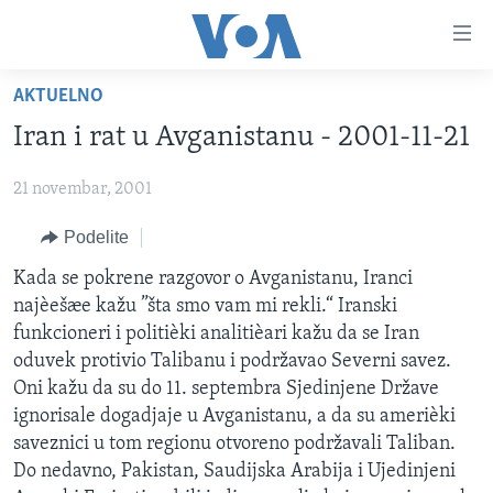
Linkovi
Idi
na
AKTUELNO
glavni
NASLOVNA
sadržaj
Iran i rat u Avganistanu - 2001-11-21
RUBRIKE
Idi
na
21 novembar, 2001
TV PROGRAM
AMERIKA
glavnu
Podelite
BALKAN
OTVORENI STUDIO
navigaciju
Learning English
Idi
GLOBALNE TEME
IZ AMERIKE
Kada se pokrene razgovor o Avganistanu, Iranci
na
najèešæe kažu ”šta smo vam mi rekli.“ Iranski
PRATITE NAS
EKONOMIJA
pretragu
funkcioneri i politièki analitièari kažu da se Iran
NAUKA I TEHNOLOGIJA
oduvek protivio Talibanu i podržavao Severni savez.
Oni kažu da su do 11. septembra Sjedinjene Države
MEDICINA
ignorisale dogadjaje u Avganistanu, a da su amerièki
Jezici
KULTURA
saveznici u tom regionu otvoreno podržavali Taliban.
Do nedavno, Pakistan, Saudijska Arabija i Ujedinjeni
DRUŠTVO