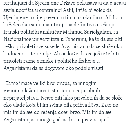
strahujuæi da Sjedinjene Države pokušavaju da ojaèaju
svoja uporišta u centralnoj Aziji, i više bi voleo da
Ujedinjene nacije povedu u tim nastojanjima. Ali Iran
bi želeo da i sam ima uticaja na definitivno rešenje.
Iranski politièki analitièar Mahmud Sariolgalam, sa
Nacionalnog univerziteta u Teheranu, kaže da æe biti
teško privoleti sve susede Avganistana da se slože oko
buduænosti te zemlje. Ali on kaže da æe još teže biti
privoleti razne etnièke i politièke frakcije u
Avganistanu da se dogovore oko podele vlasti:
”Tamo imate veliki broj grupa, sa mnogim
razmimoilaženjima i istorijom medjusobnih
neprijateljstava. Neæe biti lako privoleti ih da se slože
oko vlade koja bi im svima bila prihvatljiva. Zato ne
mislim da æe do rešenja doæi brzo. Mislim da æe
Avganistan još mnogo godina biti u previranju.“