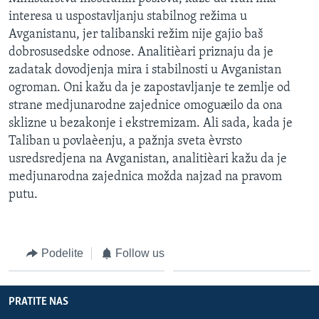
interesa u uspostavljanju stabilnog režima u
Avganistanu, jer talibanski režim nije gajio baš
dobrosusedske odnose. Analitièari priznaju da je
zadatak dovodjenja mira i stabilnosti u Avganistan
ogroman. Oni kažu da je zapostavljanje te zemlje od
strane medjunarodne zajednice omoguæilo da ona
sklizne u bezakonje i ekstremizam. Ali sada, kada je
Taliban u povlaèenju, a pažnja sveta èvrsto
usredsredjena na Avganistan, analitièari kažu da je
medjunarodna zajednica možda najzad na pravom
putu.
Podelite
Follow us
PRATITE NAS