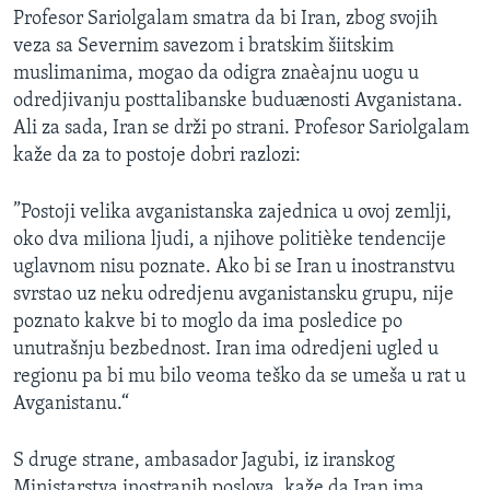
Profesor Sariolgalam smatra da bi Iran, zbog svojih
veza sa Severnim savezom i bratskim šiitskim
muslimanima, mogao da odigra znaèajnu uogu u
odredjivanju posttalibanske buduænosti Avganistana.
Ali za sada, Iran se drži po strani. Profesor Sariolgalam
kaže da za to postoje dobri razlozi:
”Postoji velika avganistanska zajednica u ovoj zemlji,
oko dva miliona ljudi, a njihove politièke tendencije
uglavnom nisu poznate. Ako bi se Iran u inostranstvu
svrstao uz neku odredjenu avganistansku grupu, nije
poznato kakve bi to moglo da ima posledice po
unutrašnju bezbednost. Iran ima odredjeni ugled u
regionu pa bi mu bilo veoma teško da se umeša u rat u
Avganistanu.“
S druge strane, ambasador Jagubi, iz iranskog
Ministarstva inostranih poslova, kaže da Iran ima